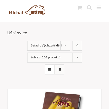
Přeskočit
na
obsah
Ušní svíce
Seřadit:
Výchozí třídění
Zobrazit
100 produktů