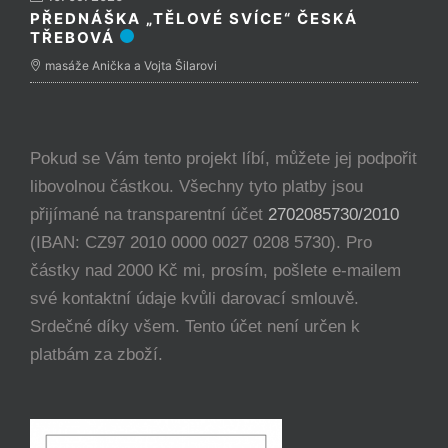
PŘEDNÁŠKA „TĚLOVÉ SVÍCE“ ČESKÁ
TŘEBOVÁ
masáže Anička a Vojta Šilarovi
Pokud se Vám tento projekt líbí, můžete jej podpořit
libovolnou částkou. Všechny tyto platby jsou
přijímané na transparentní účet
2702085730/2010
(IBAN: CZ97 2010 0000 0027 0208 5730). Pro
částky nad 2000 Kč mi, prosím, pošlete e-mailem
své kontaktní údaje kvůli darovací smlouvě.
Srdečné díky všem. Tento účet není určen k
platbám za zboží.