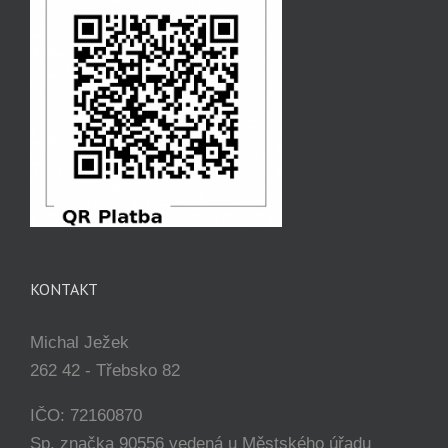
KONTAKT
Michal Ježek
262 42 - Třebsko 82
IČO: 72160870
Sp. značka 90556 vedená u Městského úřadu