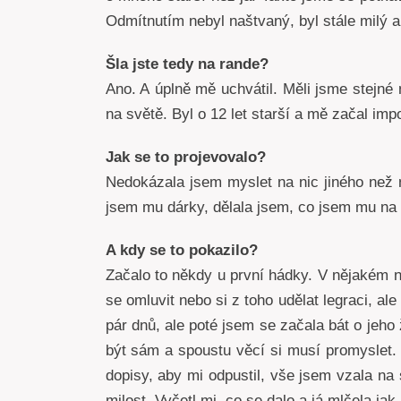
Odmítnutím nebyl naštvaný, byl stále milý a
Šla jste tedy na rande?
Ano. A úplně mě uchvátil. Měli jsme stejné n
na světě. Byl o 12 let starší a mě začal imp
Jak se to projevovalo?
Nedokázala jsem myslet na nic jiného než
jsem mu dárky, dělala jsem, co jsem mu na o
A kdy se to pokazilo?
Začalo to někdy u první hádky. V nějakém n
se omluvit nebo si z toho udělat legraci, a
pár dnů, ale poté jsem se začala bát o jeho
být sám a spoustu věcí si musí promyslet. 
dopisy, aby mi odpustil, vše jsem vzala na
milost. Vyčetl mi, co se dalo a já mlčela j