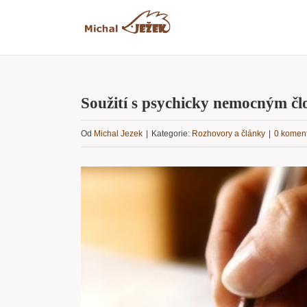
Přeskočit
na
obsah
Soužití s psychicky nemocným č
Od
Michal Jezek
|
Kategorie:
Rozhovory a články
|
0 komen
Zobrazit
větší
obrázek