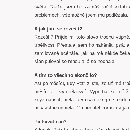
světa. Takže jsem ho za náš roční vztah v
problémech, všemožně jsem mu podlézala, č
A jak jste se rozešli?
Rozešli? Přijde mi toto slovo trochu vtipn
trpělivost. Přestala jsem ho nahánět, psát 
zamilované scénáře, jak na mě někde čeká 
Manipuloval se mnou a já se nechala.
A tím to všechno skončilo?
Asi po měsíci, kdy Petr zjistil, že už má tr
měsíc, ale vytrpěla své. Vyprchal ze mě ži
když napsal, měla jsem samozřejmě tendence
ho vlastně neměla. On nechtěl pomoci a já 
Potkáváte se?
Kdepak. Petr to jeho schovávání dovedl k d