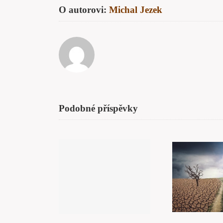
O autorovi:
Michal Jezek
Podobné příspěvky
ozhovor
y k sobě –
Ko
a téma
Změna
bo
ozsviťte
l i tělo“