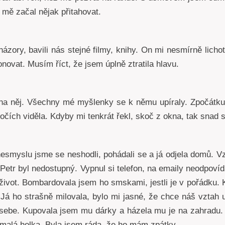
 mě začal nějak přitahovat.
ázory, bavili nás stejné filmy, knihy. On mi nesmírně lichot
onovat. Musím říct, že jsem úplně ztratila hlavu.
 na něj. Všechny mé myšlenky se k němu upíraly. Zpočátku
čích viděla. Kdyby mi tenkrát řekl, skoč z okna, tak snad 
esmyslu jsme se neshodli, pohádali se a já odjela domů. V
le Petr byl nedostupný. Vypnul si telefon, na emaily neodpov
 život. Bombardovala jsem ho smskami, jestli je v pořádku. 
Já ho strašně milovala, bylo mi jasné, že chce náš vztah 
 sebe. Kupovala jsem mu dárky a házela mu je na zahradu. 
ak malá holka. Byla jsem ráda, že ho mám zpátky.