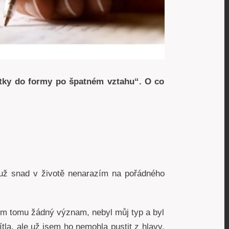
átky do formy po špatném vztahu“. O co
 už snad v životě nenarazím na pořádného
sem tomu žádný význam, nebyl můj typ a byl
la, ale už jsem ho nemohla pustit z hlavy.