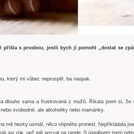
přišla s prosbou, jestli bych jí pomohl „dostat se zp
hu, který mi vůbec neprospěl, ba naopak.
la dlouho sama a frustrovaná z mužů. Říkala jsem si, že
 nebo svobodné, ale alkoholiky nebo mamánky.
e na mě hezky usmál, něco vtipného pronesl. Nepřikládala j
vali asi rok, než mě pozval na rande. S úsměvem jsem odmít