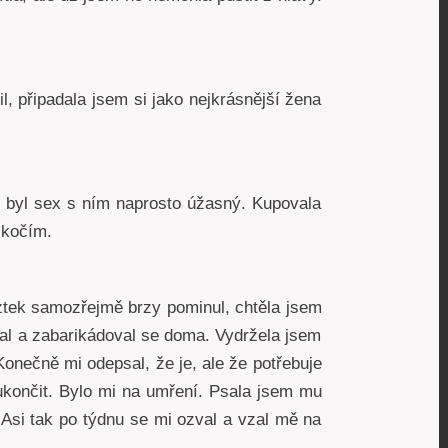
il, připadala jsem si jako nejkrásnější žena
 byl sex s ním naprosto úžasný. Kupovala
skočím.
ztek samozřejmě brzy pominul, chtěla jsem
ídal a zabarikádoval se doma. Vydržela jsem
Konečně mi odepsal, že je, ale že potřebuje
ukončit. Bylo mi na umření. Psala jsem mu
Asi tak po týdnu se mi ozval a vzal mě na