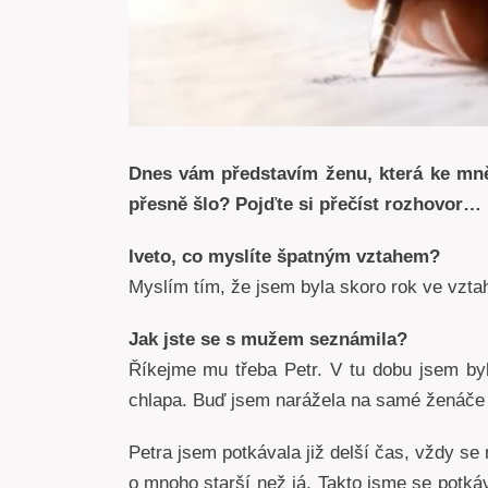
Dnes vám představím ženu, která ke mně 
přesně šlo? Pojďte si přečíst rozhovor…
Iveto, co myslíte špatným vztahem?
Myslím tím, že jsem byla skoro rok ve vzta
Jak jste se s mužem seznámila?
Říkejme mu třeba Petr. V tu dobu jsem by
chlapa. Buď jsem narážela na samé ženáče
Petra jsem potkávala již delší čas, vždy s
o mnoho starší než já. Takto jsme se potká