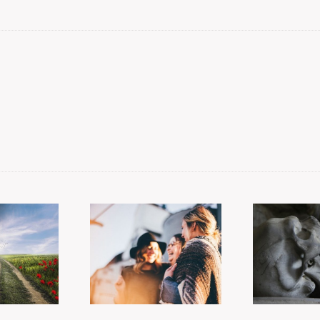
munikace
Bolí Vás
ří všechny
zuby?
hradby