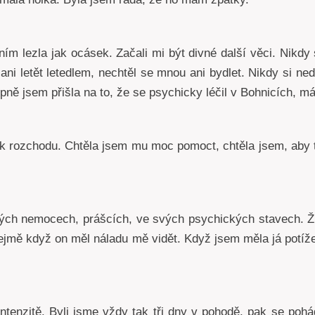
ím lezla jak ocásek. Začali mi být divné další věci. Nikdy
ni letět letedlem, nechtěl se mnou ani bydlet. Nikdy si ne
tupně jsem přišla na to, že se psychicky léčil v Bohnicích, m
k rozchodu. Chtěla jsem mu moc pomoct, chtěla jsem, aby
 svých nemocech, prášcích, ve svých psychických stavech. Ž
ejmě když on měl náladu mě vidět. Když jsem měla já potíž
ntenzitě. Byli jsme vždy tak tři dny v pohodě, pak se pohád