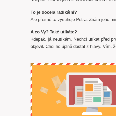
To je docela radikální?
Ale přesně to vystihuje Petra. Znám jeho min
A co Vy? Také utíkáte?
Kdepak, já neutíkám. Nechci utíkat před p
objevil. Chci ho úplně dostat z hlavy. Vím,