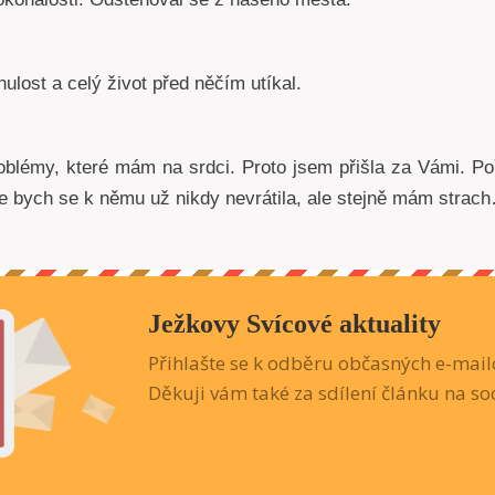
ulost a celý život před něčím utíkal.
roblémy, které mám na srdci. Proto jsem přišla za Vámi. P
 že bych se k němu už nikdy nevrátila, ale stejně mám strac
Ježkovy Svícové aktuality
Přihlašte se k odběru občasných e-mailo
Děkuji vám také za sdílení článku na soc