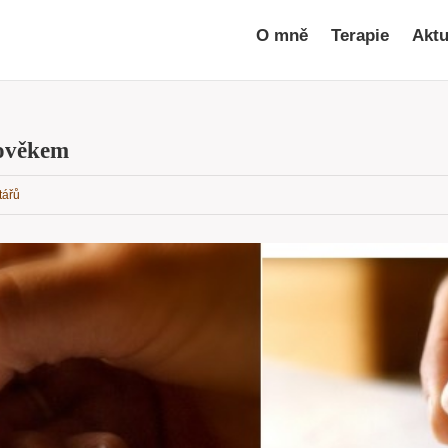
O mně
Terapie
Aktu
lověkem
tářů