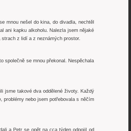
 se mnou nešel do kina, do divadla, nechtěl
dal ani kapku alkoholu. Nalezla jsem nějaké
á strach z lidí a z neznámých prostor.
 to společně se mnou překonal. Nespěchala
ili jsme takové dva oddělené životy. Každý
e, problémy nebo jsem potřebovala s něčím
ali a Petr se opět na cca týden odpojil od