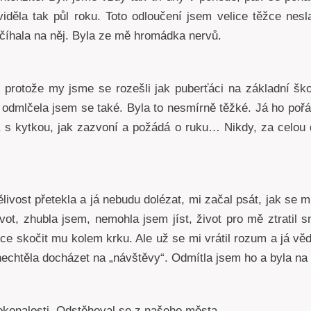
iděla tak půl roku. Toto odloučení jsem velice těžce nes
íhala na něj. Byla ze mě hromádka nervů.
é, protože my jsme se rozešli jak puberťáci na základní ško
a odmlčela jsem se také. Byla to nesmírně těžké. Já ho poř
s kytkou, jak zazvoní a požádá o ruku… Nikdy, za celou 
pělivost přetekla a já nebudu dolézat, mi začal psát, jak se
vot, zhubla jsem, nemohla jsem jíst, život pro mě ztratil 
 skočit mu kolem krku. Ale už se mi vrátil rozum a já vědě
nechtěla docházet na „návštěvy“. Odmítla jsem ho a byla na
okonalosti. Odstěhoval se z našeho města.