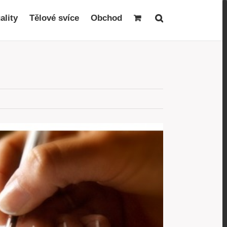
ality
Tělové svíce
Obchod