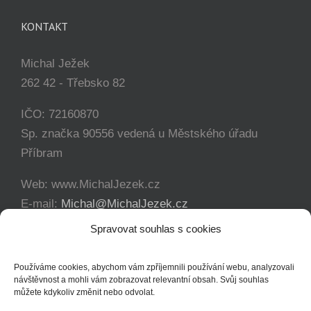
KONTAKT
Michal Ježek
262 42 - Třebsko 82
IČO: 72160870
Sp. značka 90556 vedená u Městského úřadu
Příbram
Web: www.MichalJezek.cz
E-mail:
Michal@MichalJezek.cz
Telefon:
+420 777 346 649
Spravovat souhlas s cookies
Facebook:
https://www.facebook.com/svicejezek
Používáme cookies, abychom vám zpříjemnili používání webu, analyzovali
návštěvnost a mohli vám zobrazovat relevantní obsah. Svůj souhlas
můžete kdykoliv změnit nebo odvolat.