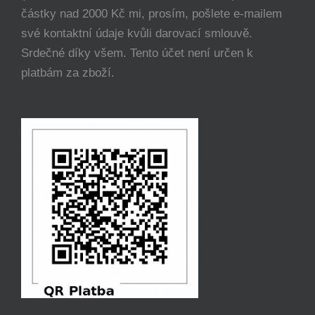
částky nad 2000 Kč mi, prosím, pošlete e-mailem
své kontaktní údaje kvůli darovací smlouvě.
Srdečné díky všem. Tento účet není určen k
platbám za zboží.