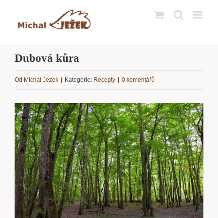
Přeskočit
na
obsah
Dubová kůra
Od
Michal Jezek
|
Kategorie:
Recepty
|
0 komentářů
Zobrazit
větší
obrázek