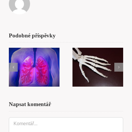
Podobné příspěvky
Artróza
a Artritida
aneb když už
Saunování
tělo dalo
ku zdraví
poslední
varovné
signály
Napsat komentář
Komentář