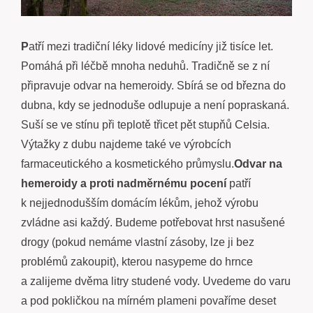
P
atří mezi tradiční léky lidové medicíny již tisíce let.
Pomáhá při léčbě mnoha neduhů. Tradičně se z ní
připravuje odvar na hemeroidy. Sbírá se od března do
dubna, kdy se jednoduše odlupuje a není popraskaná.
Suší se ve stínu při teplotě třicet pět stupňů Celsia.
Výtažky z dubu najdeme také ve výrobcích
farmaceutického a kosmetického průmyslu.
Odvar na
hemeroidy a proti nadměrnému pocení
patří
k nejjednodušším domácím lékům, jehož výrobu
zvládne asi každý. Budeme potřebovat hrst nasušené
drogy (pokud nemáme vlastní zásoby, lze ji bez
problémů zakoupit), kterou nasypeme do hrnce
a zalijeme dvěma litry studené vody. Uvedeme do varu
a pod pokličkou na mírném plameni povaříme deset