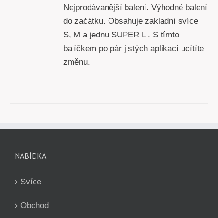
Nejprodávanější balení. Výhodné balení
do začátku. Obsahuje zakladní svíce
S, M a jednu SUPER L . S tímto
balíčkem po pár jistých aplikací ucítíte
změnu.
NABÍDKA
Svíce
Obchod