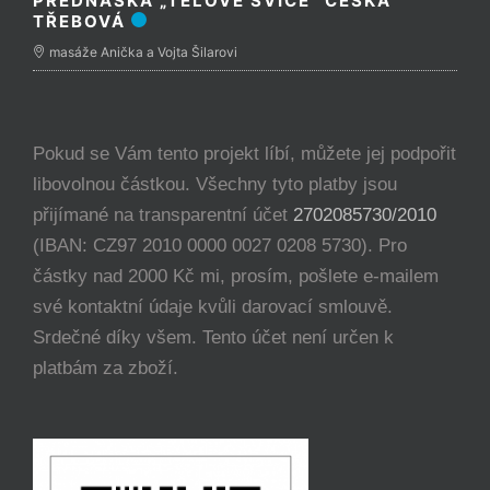
PŘEDNÁŠKA „TĚLOVÉ SVÍCE“ ČESKÁ
TŘEBOVÁ
masáže Anička a Vojta Šilarovi
Pokud se Vám tento projekt líbí, můžete jej podpořit
libovolnou částkou. Všechny tyto platby jsou
přijímané na transparentní účet
2702085730/2010
(IBAN: CZ97 2010 0000 0027 0208 5730). Pro
částky nad 2000 Kč mi, prosím, pošlete e-mailem
své kontaktní údaje kvůli darovací smlouvě.
Srdečné díky všem. Tento účet není určen k
platbám za zboží.