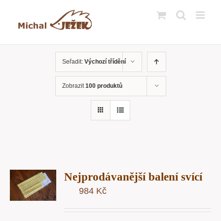
Přeskočit
na
obsah
Seřadit:
Výchozí třídění
Zobrazit
100 produktů
T
Nejprodávanější balení svící
U
984
Kč
Y