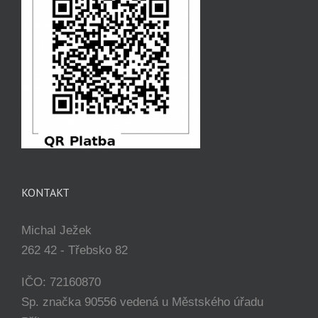
KONTAKT
Michal Ježek
262 42 - Třebsko 82
IČO: 72160870
Sp. značka 90556 vedená u Městského úřadu