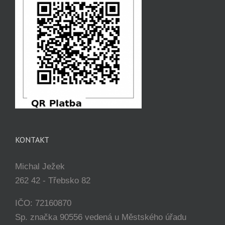
KONTAKT
Michal Ježek
262 42 - Třebsko 82
IČO: 72160870
Sp. značka 90556 vedená u Městského úřadu