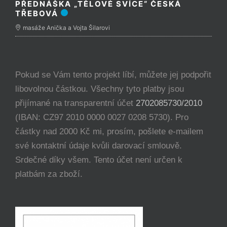
PŘEDNÁŠKA „TĚLOVÉ SVÍCE“ ČESKÁ
TŘEBOVÁ
masáže Anička a Vojta Šilarovi
Pokud se Vám tento projekt líbí, můžete jej podpořit
libovolnou částkou. Všechny tyto platby jsou
přijímané na transparentní účet
2702085730/2010
(IBAN: CZ97 2010 0000 0027 0208 5730). Pro
částky nad 2000 Kč mi, prosím, pošlete e-mailem
své kontaktní údaje kvůli darovací smlouvě.
Srdečné díky všem. Tento účet není určen k
platbám za zboží.