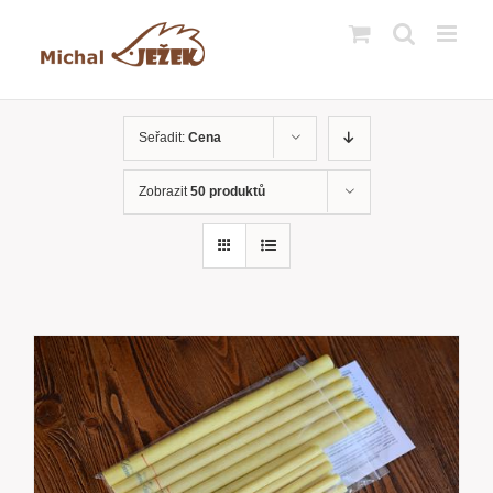
Přeskočit
na
obsah
Seřadit:
Cena
Zobrazit
50 produktů