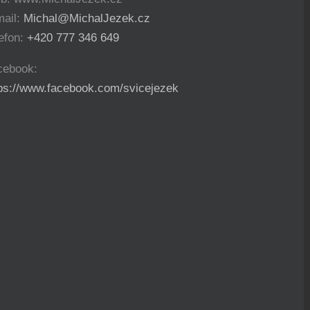
mail:
Michal@MichalJezek.cz
efon:
+420 777 346 649
cebook:
tps://www.facebook.com/svicejezek