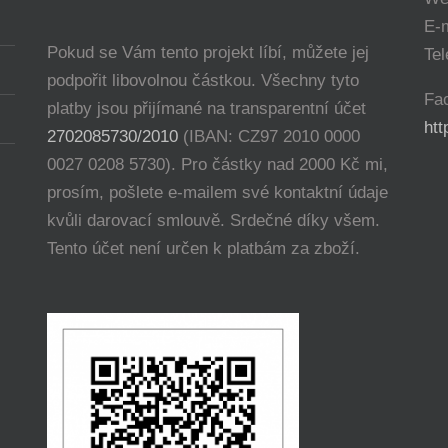
E-
Pokud se Vám tento projekt líbí, můžete jej
Tel
podpořit libovolnou částkou. Všechny tyto
Fa
platby jsou přijímané na transparentní účet
ht
2702085730/2010
(IBAN: CZ97 2010 0000
0027 0208 5730). Pro částky nad 2000 Kč mi,
prosím, pošlete e-mailem své kontaktní údaje
kvůli darovací smlouvě. Srdečné díky všem.
Tento účet není určen k platbám za zboží.