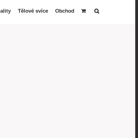
ality
Tělové svíce
Obchod