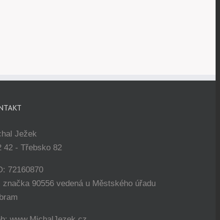
NTAKT
chal Ježek
 42 - Třebsko 82
O: 72160870
. značka 90556 vedená u Městského úřadu
íbram
b: www.MichalJezek.cz