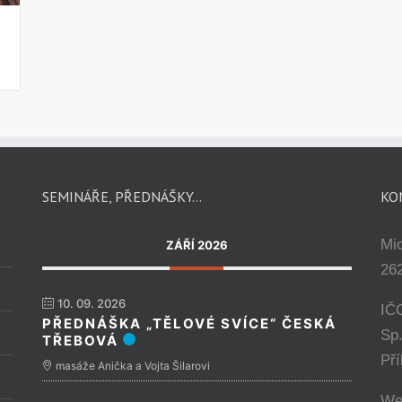
SEMINÁŘE, PŘEDNÁŠKY…
KO
Mi
ZÁŘÍ 2026
262
10. 09. 2026
IČ
PŘEDNÁŠKA „TĚLOVÉ SVÍCE“ ČESKÁ
Sp
TŘEBOVÁ
Př
masáže Anička a Vojta Šilarovi
We