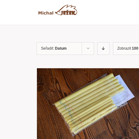
Přeskočit
na
obsah
Seřadit:
Datum
Zobrazit
100
RYCHLÝ