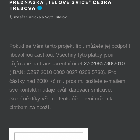
PŘEDNÁŠKA „TĚLOVÉ SVÍCE“ ČESKÁ
TŘEBOVÁ
masáže Anička a Vojta Šilarovi
Pokud se Vám tento projekt líbí, můžete jej podpořit
libovolnou částkou. Všechny tyto platby jsou
přijímané na transparentní účet
2702085730/2010
(IBAN: CZ97 2010 0000 0027 0208 5730). Pro
částky nad 2000 Kč mi, prosím, pošlete e-mailem
své kontaktní údaje kvůli darovací smlouvě.
Srdečné díky všem. Tento účet není určen k
platbám za zboží.