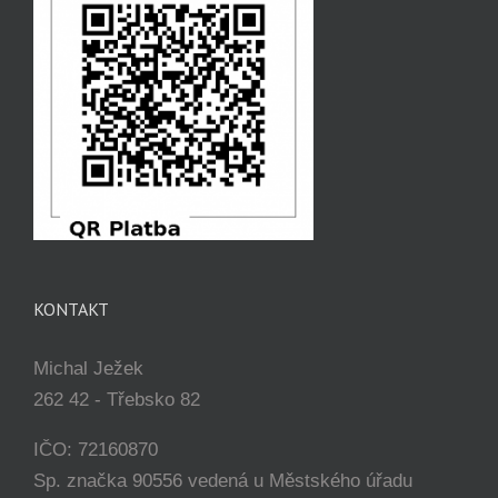
KONTAKT
Michal Ježek
262 42 - Třebsko 82
IČO: 72160870
Sp. značka 90556 vedená u Městského úřadu