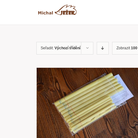
Přeskočit
na
obsah
Seřadit:
Výchozí třídění
Zobrazit
100
RYCHLÝ