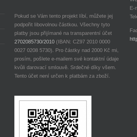
E-
Pokud se Vám tento projekt líbí, můžete jej
Tel
podpořit libovolnou částkou. Všechny tyto
Fa
platby jsou přijímané na transparentní účet
ht
2702085730/2010
(IBAN: CZ97 2010 0000
0027 0208 5730). Pro částky nad 2000 Kč mi,
prosím, pošlete e-mailem své kontaktní údaje
kvůli darovací smlouvě. Srdečné díky všem.
Tento účet není určen k platbám za zboží.