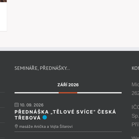
SEMINÁŘE, PŘEDNÁŠKY…
KO
Mi
ZÁŘÍ 2026
262
10. 09. 2026
IČ
PŘEDNÁŠKA „TĚLOVÉ SVÍCE“ ČESKÁ
Sp
TŘEBOVÁ
Př
masáže Anička a Vojta Šilarovi
We