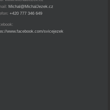
mail:
Michal@MichalJezek.cz
efon:
+420 777 346 649
cebook:
tps://www.facebook.com/svicejezek