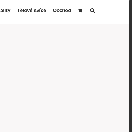
ality
Tělové svíce
Obchod