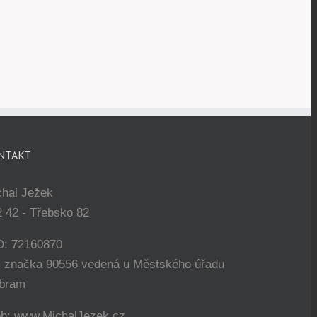
NTAKT
chal Ježek
 42 - Třebsko 82
O: 72160870
. značka 90556 vedená u Městského úřadu
íbram
b: www.MichalJezek.cz