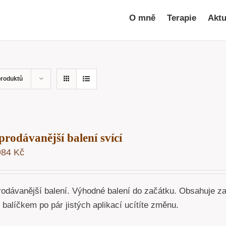
O mně
Terapie
Aktu
produktů
prodávanější balení svící
984
Kč
rodávanější balení. Výhodné balení do začátku. Obsahuje z
o balíčkem po pár jistých aplikací ucítíte změnu.