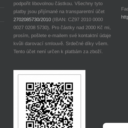
podpořit libovolnou částkou. Všechny tyto
Fa
platby jsou přijímané na transparentní účet
ht
2702085730/2010
(IBAN: CZ97 2010 0000
0027 0208 5730). Pro částky nad 2000 Kč mi,
prosím, pošlete e-mailem své kontaktní údaje
kvůli darovací smlouvě. Srdečné díky všem.
Tento účet není určen k platbám za zboží.