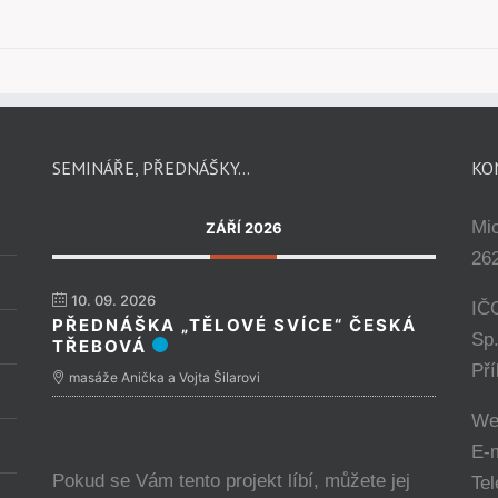
SEMINÁŘE, PŘEDNÁŠKY…
KO
Mi
ZÁŘÍ 2026
262
10. 09. 2026
IČ
PŘEDNÁŠKA „TĚLOVÉ SVÍCE“ ČESKÁ
Sp
TŘEBOVÁ
Př
masáže Anička a Vojta Šilarovi
We
E-
Pokud se Vám tento projekt líbí, můžete jej
Tel