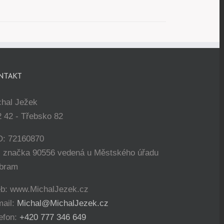
NTAKT
chal Ježek
 42 - Třebsko 82
O: 72160870
. značka 90556 vedená u Městského úřadu
íbram
b: www.MichalJezek.cz
mail:
Michal@MichalJezek.cz
efon:
+420 777 346 649