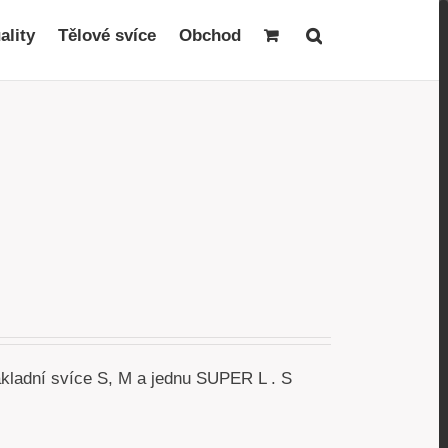
ality
Tělové svíce
Obchod
akladní svíce S, M a jednu SUPER L . S