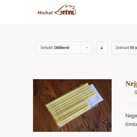
Přeskočit
na
obsah
Seřadit:
Oblíbené
Zobrazit
50 
Nej
OŠÍKU
/
ÁHLED
Nejp
tímt