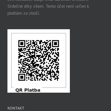
Srdečné díky všem. Tento účet není určen k
platbám za zboží.
KONTAKT