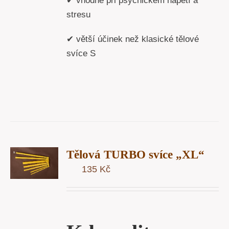
✔ vhodné při psychickém napětí a
stresu
✔ větší účinek než klasické tělové
svíce S
T
Tělová TURBO svíce „XL“
U
135
Kč
Y