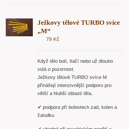
T
Ježkovy tělové TURBO svíce
U
„M“
79
Kč
Y
Když tělo bolí, tlačí nebo už dlouho
volá o pozornost.
Ježkovy tělové TURBO svíce M
přinášejí intenzivnější podporu pro
větší a hlubší oblasti těla.
✔ podpora při bolestech zad, kolen a
žaludku