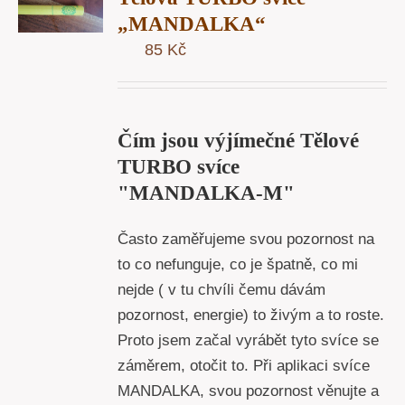
U
„MANDALKA“
85
Kč
Y
Čím jsou výjímečné Tělové
TURBO svíce
"MANDALKA-M"
Často zaměřujeme svou pozornost na
to co nefunguje, co je špatně, co mi
nejde ( v tu chvíli čemu dávám
pozornost, energie) to živým a to roste.
Proto jsem začal vyrábět tyto svíce se
záměrem, otočit to. Při aplikaci svíce
MANDALKA, svou pozornost věnujte a