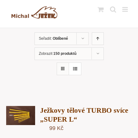
Přeskočit
na
obsah
Seřadit:
Oblíbené
Zobrazit
150 produktů
T
Ježkovy tělové TURBO svíce
U
„SUPER L“
99
Kč
Y