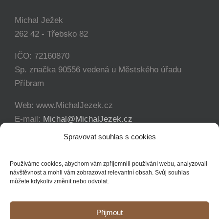
Michal Ježek
262 42 - Třebsko 82
IČO: 72160870
Sp. značka 90556 vedená u Městského úřadu
Příbram
Web: www.MichalJezek.cz
E-mail:
Michal@MichalJezek.cz
Telefon:
+420 777 346 649
Spravovat souhlas s cookies
Facebook:
https://www.facebook.com/svicejezek
Používáme cookies, abychom vám zpříjemnili používání webu, analyzovali
návštěvnost a mohli vám zobrazovat relevantní obsah. Svůj souhlas
můžete kdykoliv změnit nebo odvolat.
Přijmout