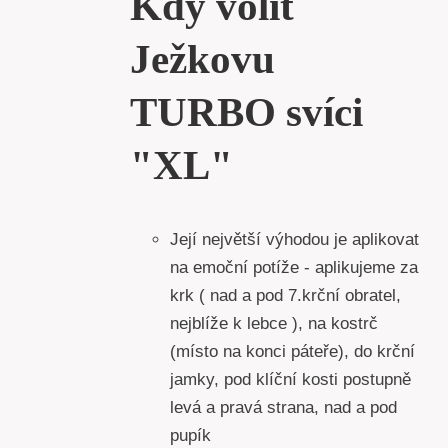
Kdy volit
Ježkovu
TURBO svíci
"XL"
Její největší výhodou je aplikovat
na emoční potíže - aplikujeme za
krk ( nad a pod 7.krční obratel,
nejblíže k lebce ), na kostrč
(místo na konci páteře), do krční
jamky, pod klíční kosti postupně
levá a pravá strana, nad a pod
pupík