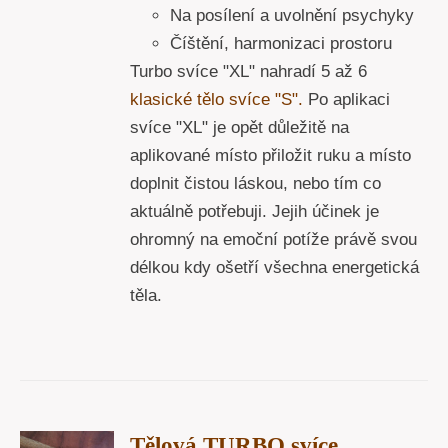
Na posílení a uvolnění psychyky
Číštění, harmonizaci prostoru
Turbo svíce "XL" nahradí 5 až 6
klasické tělo svíce "S".
Po aplikaci
svíce "XL" je opět důležitě na
aplikované místo přiložit ruku a místo
doplnit čistou láskou, nebo tím co
aktuálně potřebuji. Jejih účinek je
ohromný na emoční potíže právě svou
délkou kdy ošetří všechna energetická
těla.
T
Tělová TURBO svíce