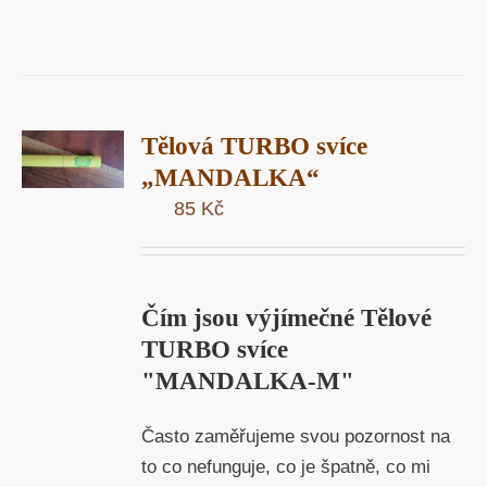
T
Tělová TURBO svíce
U
„MANDALKA“
85
Kč
Y
Čím jsou výjímečné Tělové
TURBO svíce
"MANDALKA-M"
Často zaměřujeme svou pozornost na
to co nefunguje, co je špatně, co mi