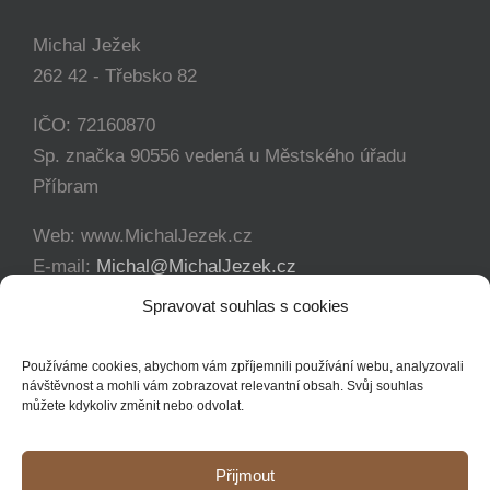
Michal Ježek
262 42 - Třebsko 82
IČO: 72160870
Sp. značka 90556 vedená u Městského úřadu
Příbram
Web: www.MichalJezek.cz
E-mail:
Michal@MichalJezek.cz
Telefon:
+420 777 346 649
Spravovat souhlas s cookies
Facebook:
https://www.facebook.com/svicejezek
Používáme cookies, abychom vám zpříjemnili používání webu, analyzovali
návštěvnost a mohli vám zobrazovat relevantní obsah. Svůj souhlas
můžete kdykoliv změnit nebo odvolat.
Přijmout