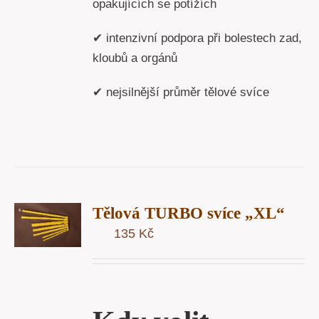
opakujících se potížích
✔ intenzivní podpora při bolestech zad,
kloubů a orgánů
✔ nejsilnější průměr tělové svíce
T
Tělová TURBO svíce „XL“
U
135
Kč
Y