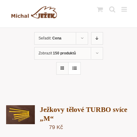
Přeskočit
na
obsah
Seřadit:
Cena
Zobrazit
150 produktů
T
Ježkovy tělové TURBO svíce
U
„M“
79
Kč
Y