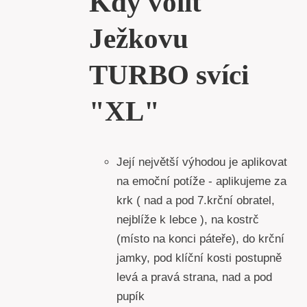
Kdy volit
Ježkovu
TURBO svíci
"XL"
Její největší výhodou je aplikovat
na emoční potíže - aplikujeme za
krk ( nad a pod 7.krční obratel,
nejblíže k lebce ), na kostrč
(místo na konci páteře), do krční
jamky, pod klíční kosti postupně
levá a pravá strana, nad a pod
pupík