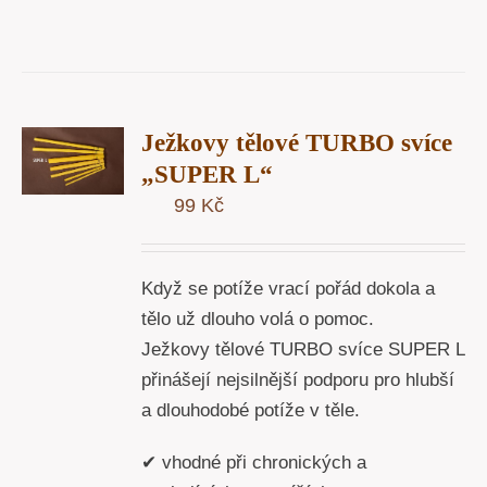
T
Ježkovy tělové TURBO svíce
U
„SUPER L“
99
Kč
Y
Když se potíže vrací pořád dokola a
tělo už dlouho volá o pomoc.
Ježkovy tělové TURBO svíce SUPER L
přinášejí nejsilnější podporu pro hlubší
a dlouhodobé potíže v těle.
✔ vhodné při chronických a