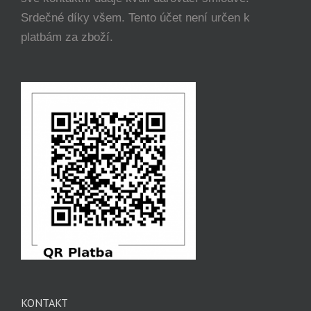
Srdečné díky všem. Tento účet není určen k
platbám za zboží.
KONTAKT