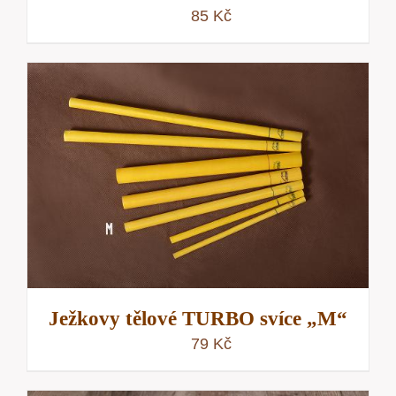
85
Kč
Ježkovy tělové TURBO svíce „M“
79
Kč