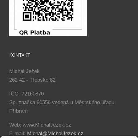
KONTAKT
Michal Ježek
262 42 - Třebsko 82
IČO: 72160870
Sp. značka 90556 vedená u Městského úřadu
Příbram
Web: www.MichalJezek.cz
E-mail:
Michal@MichalJezek.cz