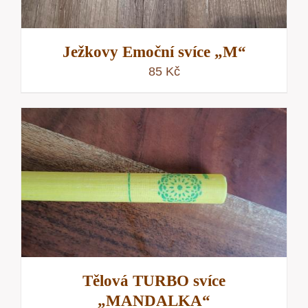
Ježkovy Emoční svíce „M“
85
Kč
Tělová TURBO svíce
„MANDALKA“