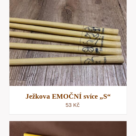
Ježkova EMOČNÍ svíce „S“
53
Kč