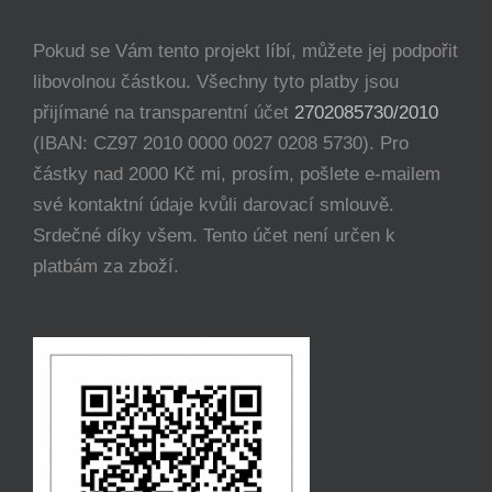
Pokud se Vám tento projekt líbí, můžete jej podpořit
libovolnou částkou. Všechny tyto platby jsou
přijímané na transparentní účet
2702085730/2010
(IBAN: CZ97 2010 0000 0027 0208 5730). Pro
částky nad 2000 Kč mi, prosím, pošlete e-mailem
své kontaktní údaje kvůli darovací smlouvě.
Srdečné díky všem. Tento účet není určen k
platbám za zboží.