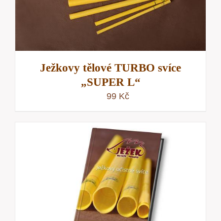
Ježkovy tělové TURBO svíce
„SUPER L“
99
Kč