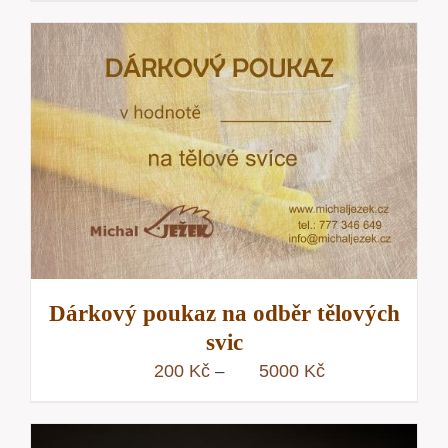
200 Kč
až
5000 Kč
Dárkový poukaz na odběr tělových
svic
Rozpětí
200
Kč
5000
Kč
–
cen:
200 Kč