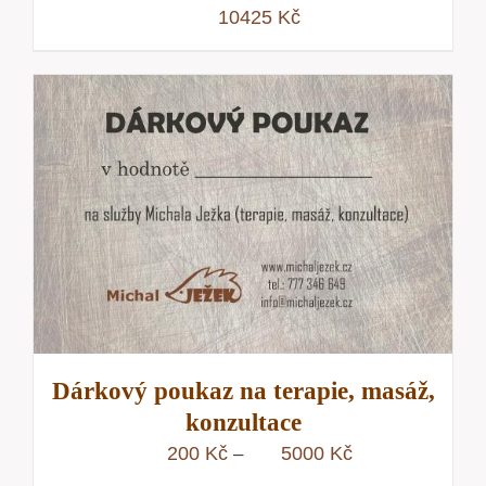
10425
Kč
Dárkový poukaz na terapie, masáž,
konzultace
Rozpětí
200
Kč
5000
Kč
–
cen: