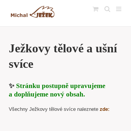
Přeskočit
na
obsah
Ježkovy tělové a ušní
svíce
✨
Stránku postupně upravujeme
a doplňujeme nový obsah.
Všechny Ježkovy tělové svíce naleznete
zde: