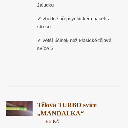
žaludku
✔ vhodné při psychickém napětí a
stresu
✔ větší účinek než klasické tělové
svíce S
T
Tělová TURBO svíce
U
„MANDALKA“
85
Kč
Y