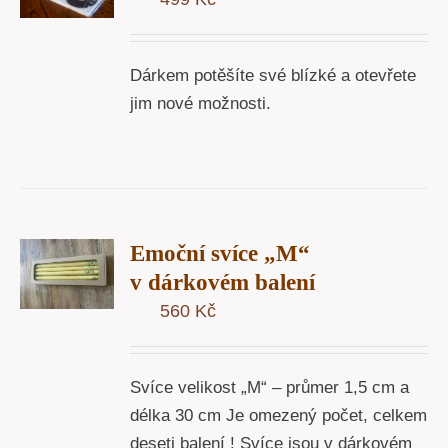
Y
Dárkem potěšíte své blízké a otevřete
jim nové možnosti.
T
Emoční svíce „M“
U
v dárkovém balení
560
Kč
Y
Svíce velikost „M“ – průmer 1,5 cm a
délka 30 cm Je omezený počet, celkem
deseti balení ! Svíce jsou v dárkovém