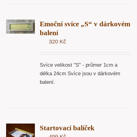
T
Emoční svíce „S“ v dárkovém
U
balení
Y
320
Kč
Svíce velikost "S" - průmer 1cm a
délka 24cm Svíce jsou v dárkovém
balení.
T
Startovací balíček
U
499
Kč