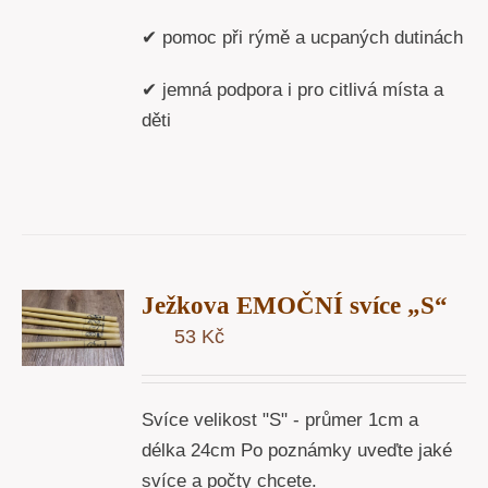
✔ pomoc při rýmě a ucpaných dutinách
✔ jemná podpora i pro citlivá místa a
děti
T
Ježkova EMOČNÍ svíce „S“
U
53
Kč
Y
Svíce velikost "S" - průmer 1cm a
délka 24cm Po poznámky uveďte jaké
svíce a počty chcete.