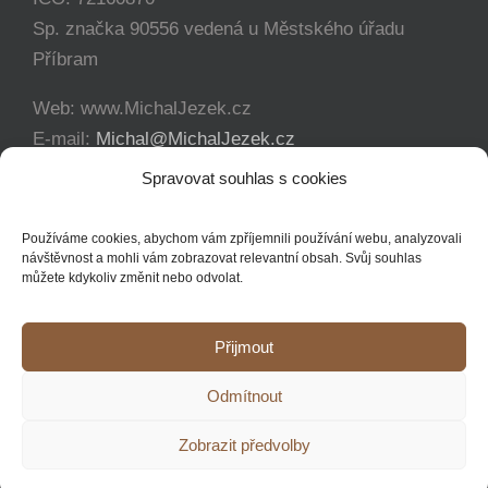
Sp. značka 90556 vedená u Městského úřadu
Příbram
Web: www.MichalJezek.cz
E-mail:
Michal@MichalJezek.cz
Telefon:
+420 777 346 649
Spravovat souhlas s cookies
Facebook:
https://www.facebook.com/svicejezek
Používáme cookies, abychom vám zpříjemnili používání webu, analyzovali
návštěvnost a mohli vám zobrazovat relevantní obsah. Svůj souhlas
můžete kdykoliv změnit nebo odvolat.
Přijmout
Copyright 2012 - 2021 Michal Ježek | Veškerá práva vyhrazena
Odmítnout
YouTube
Facebook
Instagram
Zobrazit předvolby