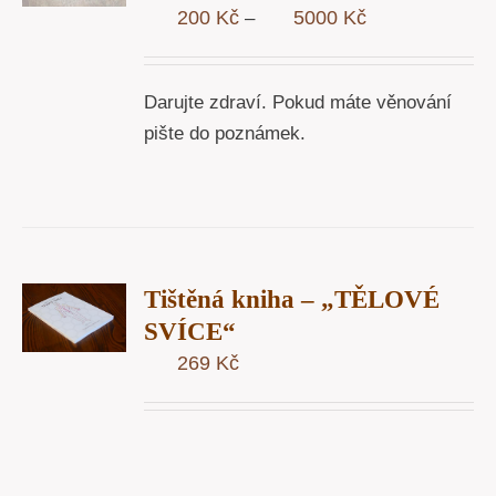
Y
Rozpětí
200
Kč
5000
Kč
–
cen:
200 Kč
Darujte zdraví. Pokud máte věnování
až
pište do poznámek.
5000 Kč
T
Tištěná kniha – „TĚLOVÉ
U
SVÍCE“
269
Kč
Y