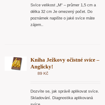
Svíce velikost „M“ – průmer 1,5 cm a
délka 32 cm Je omezený počet. Do
poznámek napište o jaké svíce máte
zájem..
T
Kniha Ježkovy očistné svíce –
U
Anglicky!
89
Kč
Y
Dozvíte se, jak správě aplikovat svíce.
Skladování. Diagnostika aplikovaná
svíce . . . .