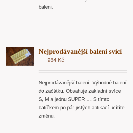
balení.
T
Nejprodávanější balení svící
U
984
Kč
Y
Nejprodávanější balení. Výhodné balení
do začátku. Obsahuje zakladní svíce
S, M a jednu SUPER L . S tímto
balíčkem po pár jistých aplikací ucítíte
změnu.