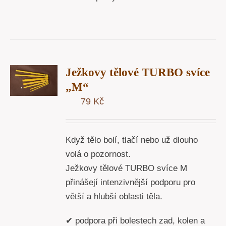
T
Ježkovy tělové TURBO svíce
U
„M“
79
Kč
Y
Když tělo bolí, tlačí nebo už dlouho
volá o pozornost.
Ježkovy tělové TURBO svíce M
přinášejí intenzivnější podporu pro
větší a hlubší oblasti těla.
✔ podpora při bolestech zad, kolen a