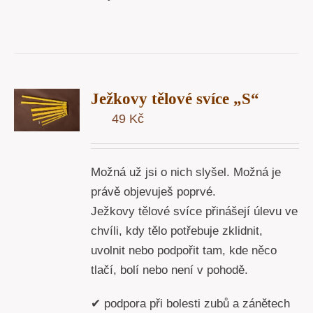
T
Ježkovy tělové svíce „S“
U
49
Kč
Y
Možná už jsi o nich slyšel. Možná je
právě objevuješ poprvé.
Ježkovy tělové svíce přinášejí úlevu ve
chvíli, kdy tělo potřebuje zklidnit,
uvolnit nebo podpořit tam, kde něco
tlačí, bolí nebo není v pohodě.
✔ podpora při bolesti zubů a zánětech