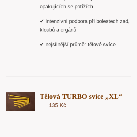
opakujících se potížích
✔ intenzivní podpora při bolestech zad,
kloubů a orgánů
✔ nejsilnější průměr tělové svíce
T
Tělová TURBO svíce „XL“
U
135
Kč
Y