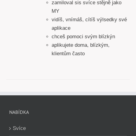
zamiloval sis svíce stějně jako
MY
vidíš, vnímáš, cítíš výlsedky své
aplikace
chceš pomoci svým blízkýn
aplikujete doma, blízkým,
klientům často
NABÍDKA
Svíce