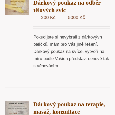
Dárkový poukaz na odběr
STÍ
tělových svic
Y
Rozpětí
200
Kč
5000
Kč
–
cen:
200 Kč
Pokud jste si nevybrali z dárkovývh
až
balíčků, mám pro Vás jiné řešení.
5000 Kč
Dárkový poukaz na svíce, vytvoří na
míru podle Vašich představ, cenově tak
s věnováním.
R
Dárkový poukaz na terapie,
STÍ
masáž, konzultace