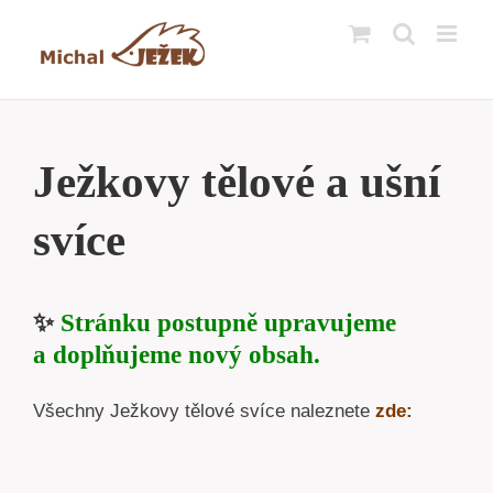
Přeskočit
na
obsah
Ježkovy tělové a ušní
svíce
✨
Stránku postupně upravujeme
a doplňujeme nový obsah.
Všechny Ježkovy tělové svíce naleznete
zde: