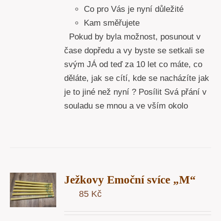
Co pro Vás je nyní důležité
Kam směřujete
Pokud by byla možnost, posunout v
čase dopředu a vy byste se setkali se
svým JÁ od teď za 10 let co máte, co
děláte, jak se cítí, kde se nacházíte jak
je to jiné než nyní ? Posílit Svá přání v
souladu se mnou a ve vším okolo
T
Ježkovy Emoční svíce „M“
U
85
Kč
Y