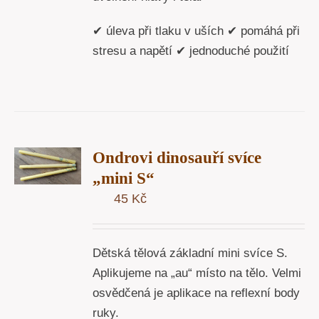
✔ úleva při tlaku v uších ✔ pomáhá při
stresu a napětí ✔ jednoduché použití
T
Ondrovi dinosauří svíce
U
„mini S“
45
Kč
Y
Dětská tělová základní mini svíce S.
Aplikujeme na „au“ místo na tělo. Velmi
osvědčená je aplikace na reflexní body
ruky.