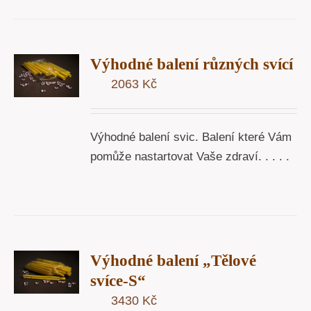
T
Výhodné balení různých svící
U
2063
Kč
Y
Výhodné balení svic. Balení které Vám
pomůže nastartovat Vaše zdraví. . . . .
T
Výhodné balení „Tělové
U
svíce-S“
3430
Kč
Y