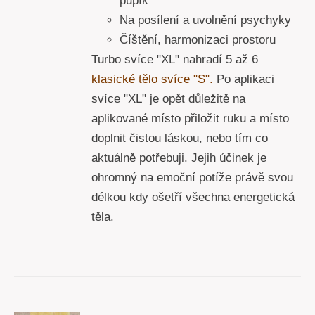
pupík
Na posílení a uvolnění psychyky
Číštění, harmonizaci prostoru
Turbo svíce "XL" nahradí 5 až 6
klasické tělo svíce "S".
Po aplikaci
svíce "XL" je opět důležitě na
aplikované místo přiložit ruku a místo
doplnit čistou láskou, nebo tím co
aktuálně potřebuji. Jejih účinek je
ohromný na emoční potíže právě svou
délkou kdy ošetří všechna energetická
těla.
R