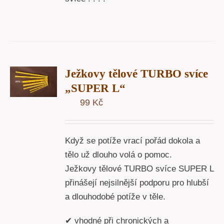
T
Ježkovy tělové TURBO svíce
U
„SUPER L“
99
Kč
Y
Když se potíže vrací pořád dokola a
tělo už dlouho volá o pomoc.
Ježkovy tělové TURBO svíce SUPER L
přinášejí nejsilnější podporu pro hlubší
a dlouhodobé potíže v těle.
✔ vhodné při chronických a