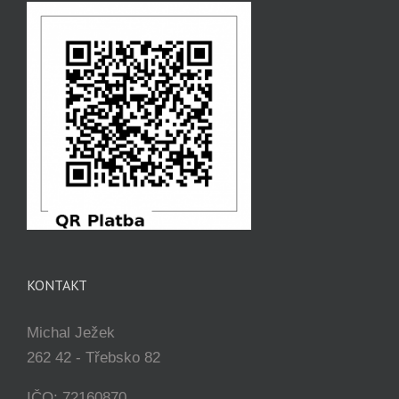
KONTAKT
Michal Ježek
262 42 - Třebsko 82
IČO: 72160870