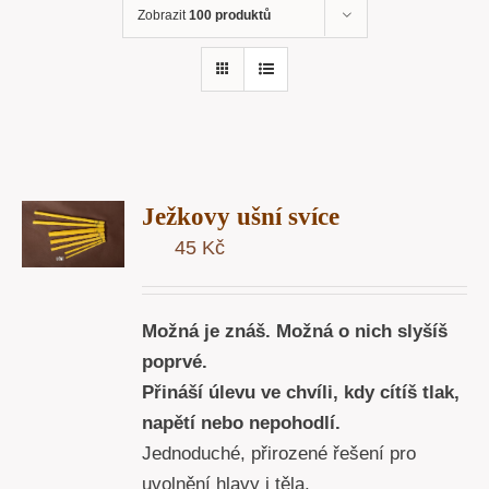
Zobrazit
100 produktů
T
Ježkovy ušní svíce
U
45
Kč
Y
Možná je znáš. Možná o nich slyšíš
poprvé.
Přináší úlevu ve chvíli, kdy cítíš tlak,
napětí nebo nepohodlí.
Jednoduché, přirozené řešení pro
uvolnění hlavy i těla.