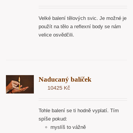
Velké balení tělových svic. Je možné je
použít na tělo a reflexní body se nám
velice osvědčili.
T
Naducaný balíček
U
10425
Kč
Y
Tohle balení se ti hodně vyplatí. Tím
spíše pokud:
myslíš to vážně