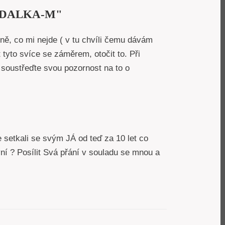
MANDALKA-M"
ně, co mi nejde ( v tu chvíli čemu dávám
 tyto svíce se záměrem, otočit to. Při
soustřeďte svou pozornost na to o
setkali se svým JÁ od teď za 10 let co
nyní ? Posílit Svá přání v souladu se mnou a