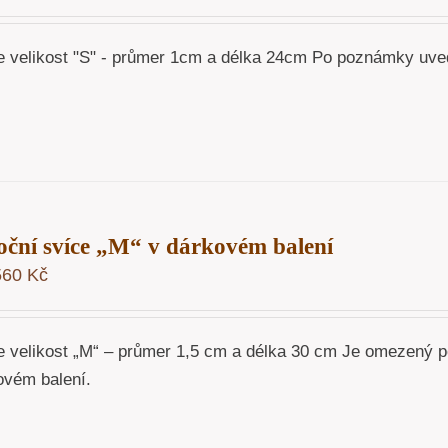
e velikost "S" - průmer 1cm a délka 24cm Po poznámky uveď
ční svíce „M“ v dárkovém balení
560
Kč
e velikost „M“ – průmer 1,5 cm a délka 30 cm Je omezený po
ovém balení.