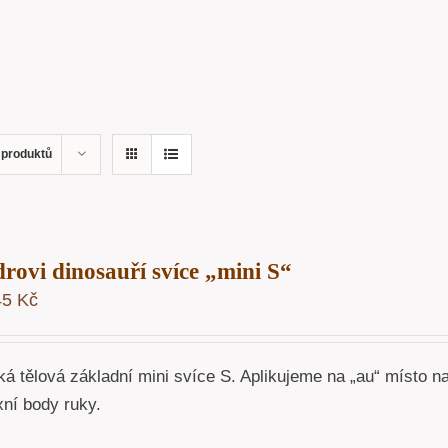
 produktů
rovi dinosauří svíce „mini S“
45
Kč
á tělová základní mini svíce S. Aplikujeme na „au“ místo na
xní body ruky.