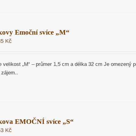
kovy Emoční svíce „M“
85
Kč
e velikost „M“ – průmer 1,5 cm a délka 32 cm Je omezený p
 zájem..
kova EMOČNÍ svíce „S“
53
Kč