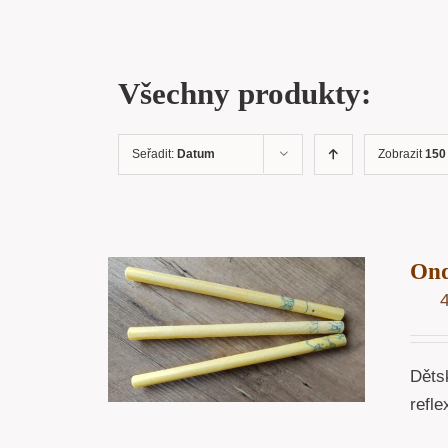
Všechny produkty:
Seřadit:
Datum
Zobrazit
150
Ond
OŠÍKU
/
ÁHLED
Dětsk
refle