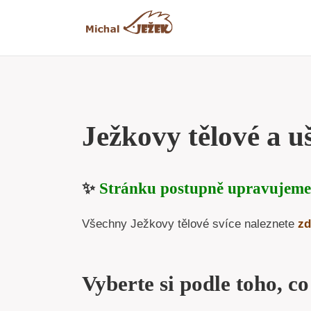
Přeskočit
na
obsah
Ježkovy tělové a uš
✨
Stránku postupně upravujeme
Všechny Ježkovy tělové svíce naleznete
zd
Vyberte si podle toho, co