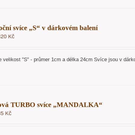
ční svíce „S“ v dárkovém balení
320
Kč
e velikost "S" - průmer 1cm a délka 24cm Svíce jsou v dárk
lová TURBO svíce „MANDALKA“
85
Kč