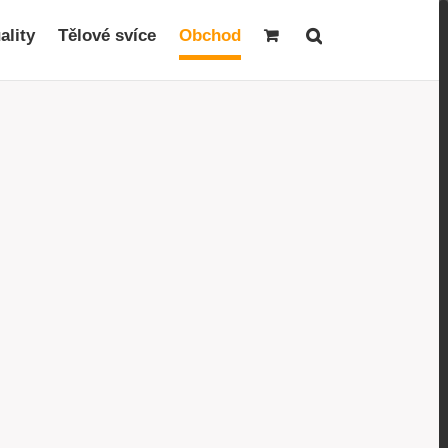
ality
Tělové svíce
Obchod