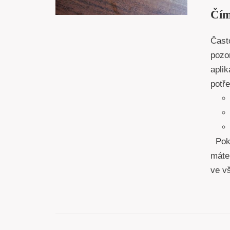
Čím
Čast
pozor
apli
potře
Poku
máte,
ve 