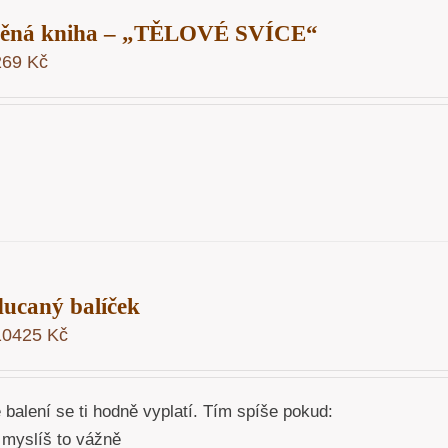
těná kniha – „TĚLOVÉ SVÍCE“
269
Kč
ucaný balíček
10425
Kč
 balení se ti hodně vyplatí. Tím spíše pokud:
myslíš to vážně