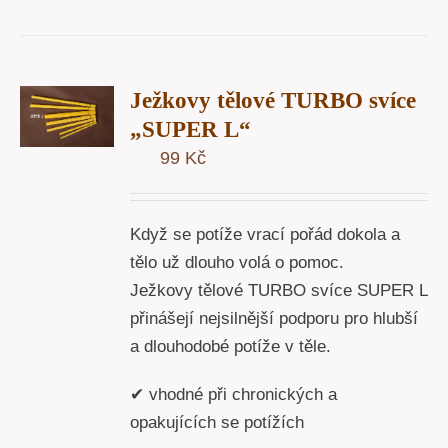
T
Ježkovy tělové TURBO svíce
U
„SUPER L“
99
Kč
Y
Když se potíže vrací pořád dokola a
tělo už dlouho volá o pomoc.
Ježkovy tělové TURBO svíce SUPER L
přinášejí nejsilnější podporu pro hlubší
a dlouhodobé potíže v těle.
✔ vhodné při chronických a
opakujících se potížích