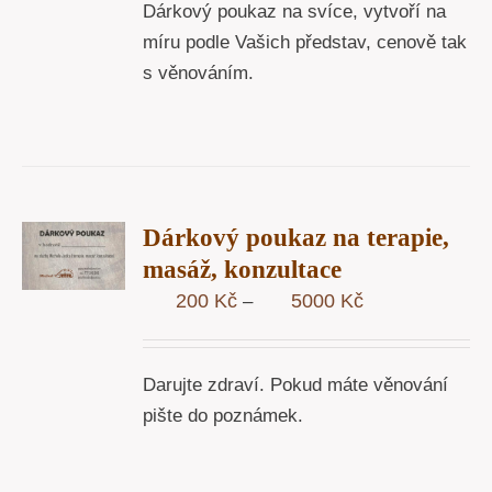
Dárkový poukaz na svíce, vytvoří na
míru podle Vašich představ, cenově tak
s věnováním.
R
Dárkový poukaz na terapie,
STÍ
masáž, konzultace
Y
Rozpětí
200
Kč
5000
Kč
–
cen:
200 Kč
Darujte zdraví. Pokud máte věnování
až
pište do poznámek.
5000 Kč