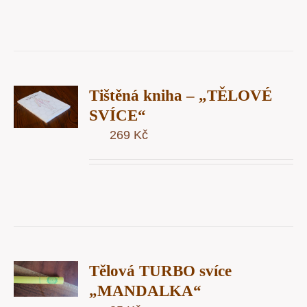
T
Tištěná kniha – „TĚLOVÉ
U
SVÍCE“
269
Kč
Y
T
Tělová TURBO svíce
U
„MANDALKA“