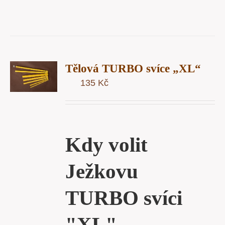
T
Tělová TURBO svíce „XL“
U
135
Kč
Y
Kdy volit
Ježkovu
TURBO svíci
"XL"