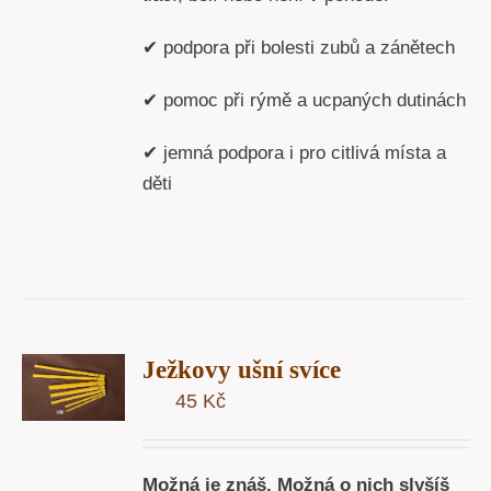
✔ podpora při bolesti zubů a zánětech
✔ pomoc při rýmě a ucpaných dutinách
✔ jemná podpora i pro citlivá místa a
děti
T
Ježkovy ušní svíce
U
45
Kč
Y
Možná je znáš. Možná o nich slyšíš