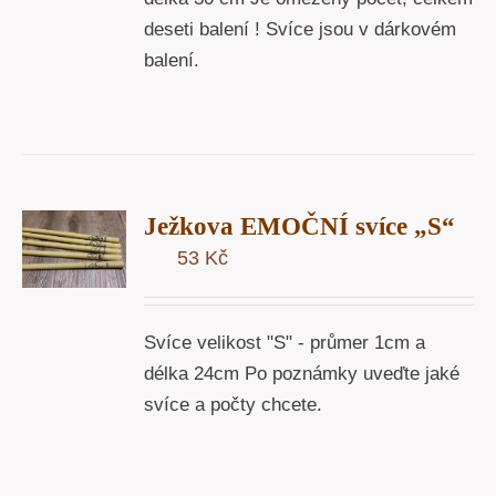
deseti balení ! Svíce jsou v dárkovém
balení.
T
Ježkova EMOČNÍ svíce „S“
U
53
Kč
Y
Svíce velikost "S" - průmer 1cm a
délka 24cm Po poznámky uveďte jaké
svíce a počty chcete.