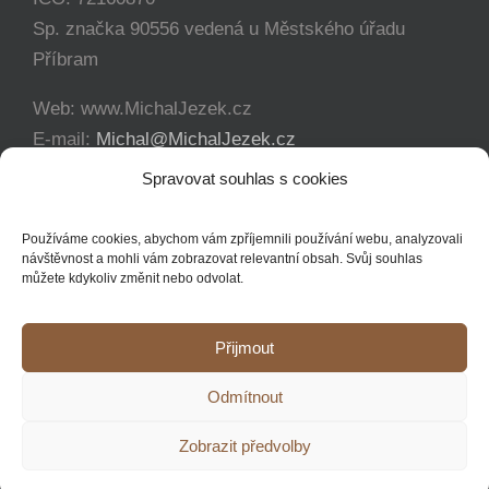
Sp. značka 90556 vedená u Městského úřadu
Příbram
Web: www.MichalJezek.cz
E-mail:
Michal@MichalJezek.cz
Telefon:
+420 777 346 649
Spravovat souhlas s cookies
Facebook:
https://www.facebook.com/svicejezek
Používáme cookies, abychom vám zpříjemnili používání webu, analyzovali
návštěvnost a mohli vám zobrazovat relevantní obsah. Svůj souhlas
můžete kdykoliv změnit nebo odvolat.
Přijmout
Copyright 2012 - 2021 Michal Ježek | Veškerá práva vyhrazena
Odmítnout
YouTube
Facebook
Instagram
Zobrazit předvolby