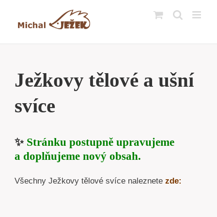
Přeskočit
na
obsah
Ježkovy tělové a ušní
svíce
✨
Stránku postupně upravujeme
a doplňujeme nový obsah.
Všechny Ježkovy tělové svíce naleznete
zde: