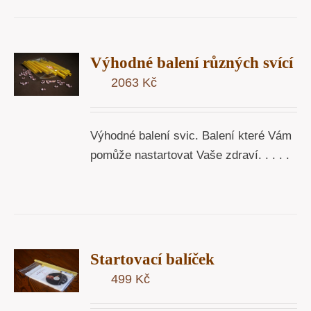
T
Výhodné balení různých svící
U
2063
Kč
Y
Výhodné balení svic. Balení které Vám
pomůže nastartovat Vaše zdraví. . . . .
T
Startovací balíček
U
499
Kč
Y