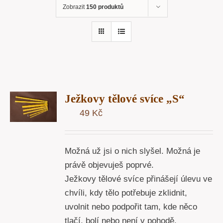
Zobrazit
150 produktů
T
Ježkovy tělové svíce „S“
U
49
Kč
Y
Možná už jsi o nich slyšel. Možná je
právě objevuješ poprvé.
Ježkovy tělové svíce přinášejí úlevu ve
chvíli, kdy tělo potřebuje zklidnit,
uvolnit nebo podpořit tam, kde něco
tlačí, bolí nebo není v pohodě.