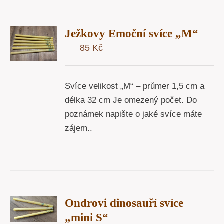
T
Ježkovy Emoční svíce „M“
U
85
Kč
Y
Svíce velikost „M“ – průmer 1,5 cm a
délka 32 cm Je omezený počet. Do
poznámek napište o jaké svíce máte
zájem..
T
Ondrovi dinosauří svíce
U
„mini S“