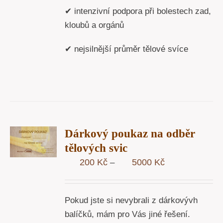
✔ intenzivní podpora při bolestech zad,
kloubů a orgánů
✔ nejsilnější průměr tělové svíce
R
Dárkový poukaz na odběr
STÍ
tělových svic
Y
Rozpětí
200
Kč
5000
Kč
–
cen:
200 Kč
Pokud jste si nevybrali z dárkovývh
až
balíčků, mám pro Vás jiné řešení.
5000 Kč