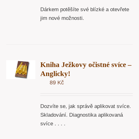
Dárkem potěšíte své blízké a otevřete
jim nové možnosti.
T
Kniha Ježkovy očistné svíce –
U
Anglicky!
89
Kč
Y
Dozvíte se, jak správě aplikovat svíce.
Skladování. Diagnostika aplikovaná
svíce . . . .