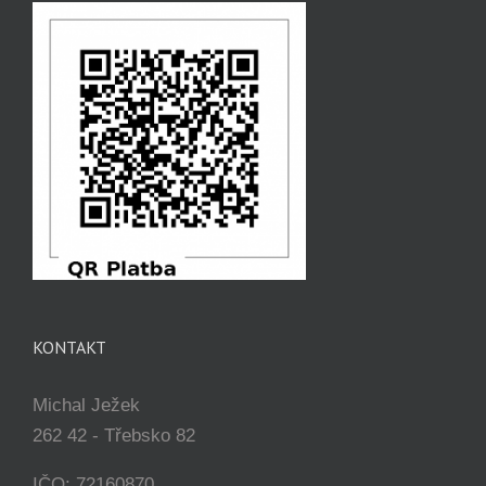
KONTAKT
Michal Ježek
262 42 - Třebsko 82
IČO: 72160870