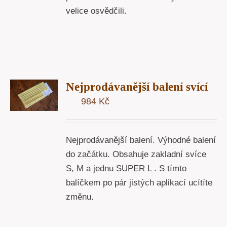
velice osvědčili.
T
Nejprodávanější balení svící
U
984
Kč
Y
Nejprodávanější balení. Výhodné balení
do začátku. Obsahuje zakladní svíce
S, M a jednu SUPER L . S tímto
balíčkem po pár jistých aplikací ucítíte
změnu.