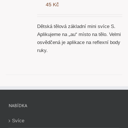
45
Kč
Y
Dětská tělová základní mini svíce S.
Aplikujeme na „au“ místo na tělo. Velmi
osvědčená je aplikace na reflexní body
ruky.
NABÍDKA
Svíce