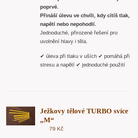
poprvé.
Přináší úlevu ve chvíli, kdy cítíš tlak,
napětí nebo nepohodlí.
Jednoduché, přirozené řešení pro
uvolnění hlavy i těla.
✔ úleva při tlaku v uších ✔ pomáhá při
stresu a napětí ✔ jednoduché použití
T
Ježkovy tělové TURBO svíce
U
„M“
79
Kč
Y