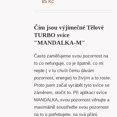
85
Kč
Y
Čím jsou výjímečné Tělové
TURBO svíce
"MANDALKA-M"
Často zaměřujeme svou pozornost na
to co nefunguje, co je špatně, co mi
nejde ( v tu chvíli čemu dávám
pozornost, energie) to živým a to roste.
Proto jsem začal vyrábět tyto svíce se
záměrem, otočit to. Při aplikaci svíce
MANDALKA, svou pozornost věnujte a
maximálně soustřeďte svou pozornost
na to o potřebujete, na svá přání.