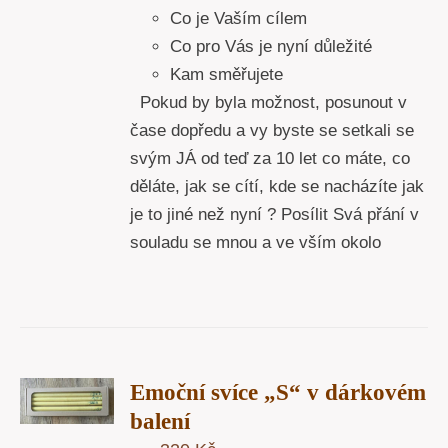
Co je Vaším cílem
Co pro Vás je nyní důležité
Kam směřujete
Pokud by byla možnost, posunout v
čase dopředu a vy byste se setkali se
svým JÁ od teď za 10 let co máte, co
děláte, jak se cítí, kde se nacházíte jak
je to jiné než nyní ? Posílit Svá přání v
souladu se mnou a ve vším okolo
T
Emoční svíce „S“ v dárkovém
U
balení
Y