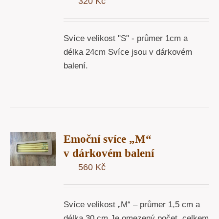
320
Kč
Svíce velikost "S" - průmer 1cm a
délka 24cm Svíce jsou v dárkovém
balení.
T
Emoční svíce „M“
U
v dárkovém balení
560
Kč
Y
Svíce velikost „M“ – průmer 1,5 cm a
délka 30 cm Je omezený počet, celkem