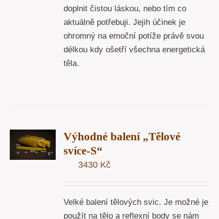
doplnit čistou láskou, nebo tím co
aktuálně potřebuji. Jejih účinek je
ohromný na emoční potíže právě svou
délkou kdy ošetří všechna energetická
těla.
T
Výhodné balení „Tělové
U
svíce-S“
3430
Kč
Y
Velké balení tělových svic. Je možné je
použít na tělo a reflexní body se nám