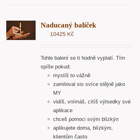
T
Naducaný balíček
U
10425
Kč
Y
Tohle balení se ti hodně vyplatí. Tím
spíše pokud:
myslíš to vážně
zamiloval sis svíce stějně jako
MY
vidíš, vnímáš, cítíš výlsedky své
aplikace
chceš pomoci svým blízkýn
aplikujete doma, blízkým,
klientům často