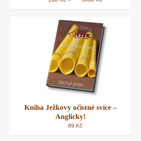
cen:
200 Kč
až
5000 Kč
Kniha Ježkovy očistné svíce –
Anglicky!
89
Kč