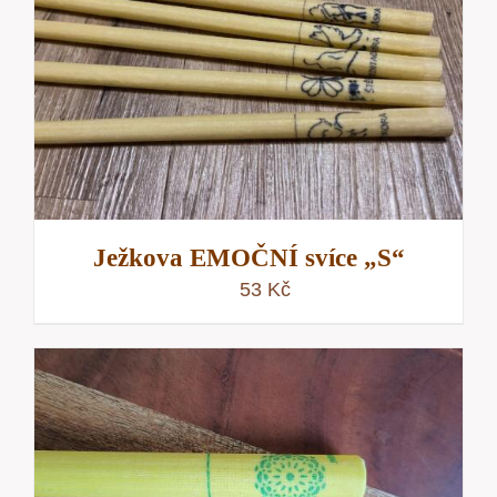
Ježkova EMOČNÍ svíce „S“
53
Kč