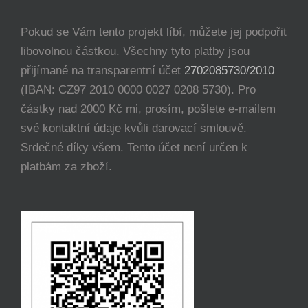
Pokud se Vám tento projekt líbí, můžete jej podpořit
libovolnou částkou. Všechny tyto platby jsou
přijímané na transparentní účet
2702085730/2010
(IBAN: CZ97 2010 0000 0027 0208 5730). Pro
částky nad 2000 Kč mi, prosím, pošlete e-mailem
své kontaktní údaje kvůli darovací smlouvě.
Srdečné díky všem. Tento účet není určen k
platbám za zboží.