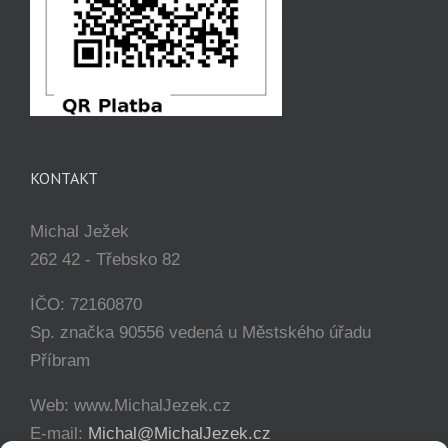
KONTAKT
Michal Ježek
262 42 - Třebsko 82
IČO: 72160870
Sp. značka 90556 vedená u Městského úřadu
Příbram
Web: www.MichalJezek.cz
E-mail:
Michal@MichalJezek.cz