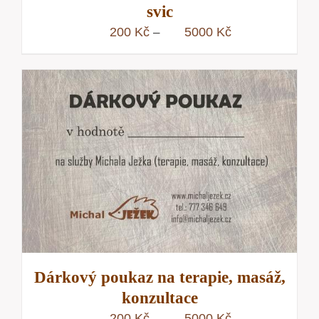
svic
Rozpětí
200
Kč
5000
Kč
–
cen:
200 Kč
až
5000 Kč
Dárkový poukaz na terapie, masáž,
konzultace
Rozpětí
200
Kč
5000
Kč
–