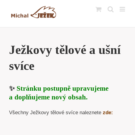
Přeskočit
na
obsah
Ježkovy tělové a ušní
svíce
✨
Stránku postupně upravujeme
a doplňujeme nový obsah.
Všechny Ježkovy tělové svíce naleznete
zde: