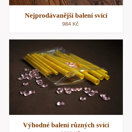
Nejprodávanější balení svící
984
Kč
Výhodné balení různých svící