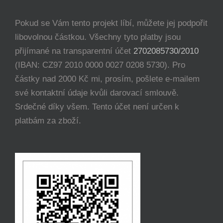
Pokud se Vám tento projekt líbí, můžete jej podpořit
libovolnou částkou. Všechny tyto platby jsou
přijímané na transparentní účet
2702085730/2010
(IBAN: CZ97 2010 0000 0027 0208 5730). Pro
částky nad 2000 Kč mi, prosím, pošlete e-mailem
své kontaktní údaje kvůli darovací smlouvě.
Srdečné díky všem. Tento účet není určen k
platbám za zboží.