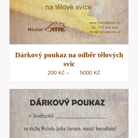
Dárkový poukaz na odběr tělových
svic
Rozpětí
200
Kč
5000
Kč
–
cen:
200 Kč
až
5000 Kč