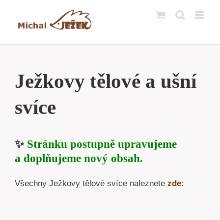
Přeskočit
na
obsah
Ježkovy tělové a ušní
svíce
✨
Stránku postupně upravujeme
a doplňujeme nový obsah.
Všechny Ježkovy tělové svíce naleznete
zde: