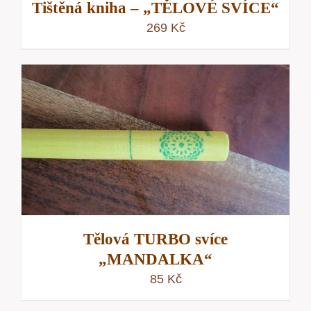
Tištěná kniha – „TĚLOVÉ SVÍCE“
269
Kč
Tělová TURBO svíce
„MANDALKA“
85
Kč