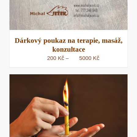
Dárkový poukaz na terapie, masáž,
konzultace
Rozpětí
200
Kč
5000
Kč
–
cen:
200 Kč
až
5000 Kč