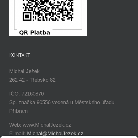
KONTAKT
Michal Ježek
262 42 - Třebsko 82
IČO: 72160870
Sp. značka 90556 vedená u Městského úřadu
Příbram
Web: www.MichalJezek.cz
E-mail:
Michal@MichalJezek.cz