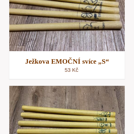
Ježkova EMOČNÍ svíce „S“
53
Kč