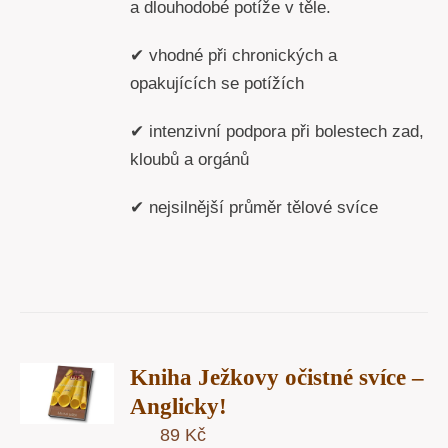
a dlouhodobé potíže v těle.
✔ vhodné při chronických a
opakujících se potížích
✔ intenzivní podpora při bolestech zad,
kloubů a orgánů
✔ nejsilnější průměr tělové svíce
T
Kniha Ježkovy očistné svíce –
U
Anglicky!
89
Kč
Y