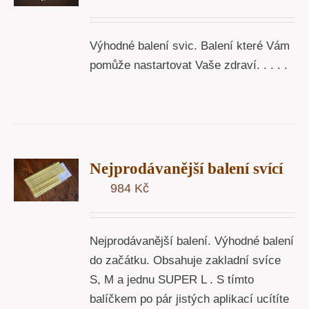
Y
Výhodné balení svic. Balení které Vám
pomůže nastartovat Vaše zdraví. . . . .
T
Nejprodávanější balení svící
U
984
Kč
Y
Nejprodávanější balení. Výhodné balení
do začátku. Obsahuje zakladní svíce
S, M a jednu SUPER L . S tímto
balíčkem po pár jistých aplikací ucítíte