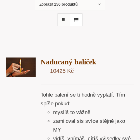
Zobrazit
150 produktů
T
Naducaný balíček
U
10425
Kč
Y
Tohle balení se ti hodně vyplatí. Tím
spíše pokud:
myslíš to vážně
zamiloval sis svíce stějně jako
MY
vidíš, vnímáš, cítíš výlsedky své