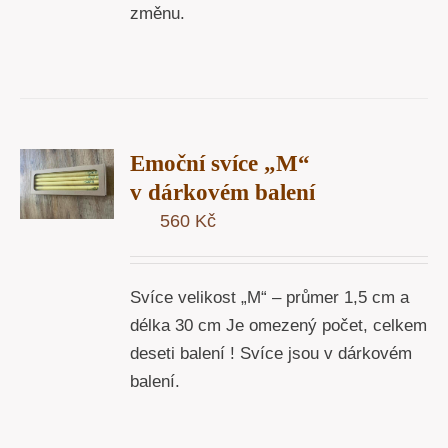
změnu.
T
Emoční svíce „M“
U
v dárkovém balení
560
Kč
Y
Svíce velikost „M“ – průmer 1,5 cm a
délka 30 cm Je omezený počet, celkem
deseti balení ! Svíce jsou v dárkovém
balení.