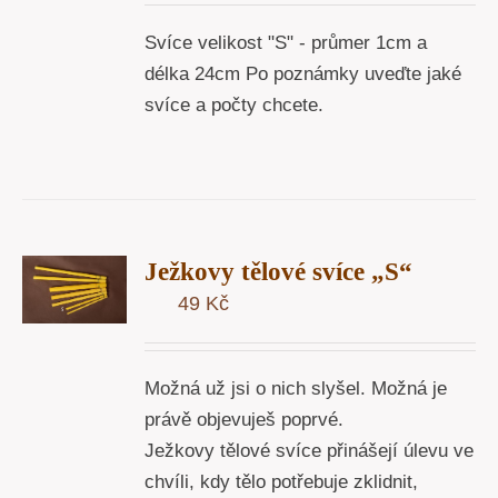
Y
Svíce velikost "S" - průmer 1cm a
délka 24cm Po poznámky uveďte jaké
svíce a počty chcete.
T
Ježkovy tělové svíce „S“
U
49
Kč
Y
Možná už jsi o nich slyšel. Možná je
právě objevuješ poprvé.
Ježkovy tělové svíce přinášejí úlevu ve
chvíli, kdy tělo potřebuje zklidnit,