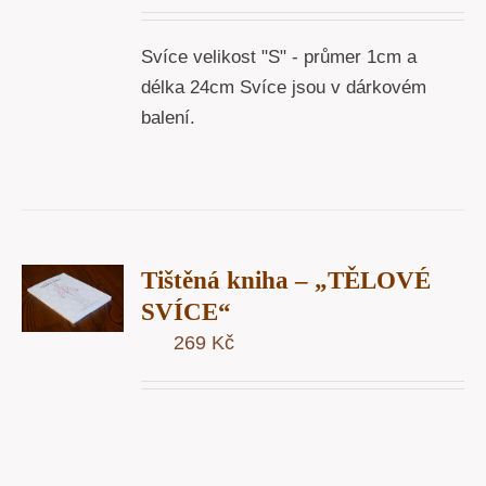
Svíce velikost "S" - průmer 1cm a
délka 24cm Svíce jsou v dárkovém
balení.
T
Tištěná kniha – „TĚLOVÉ
U
SVÍCE“
269
Kč
Y