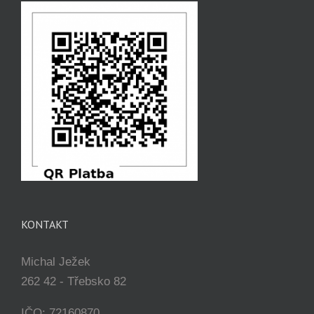
KONTAKT
Michal Ježek
262 42 - Třebsko 82
IČO: 72160870