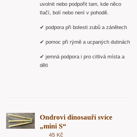
uvolnit nebo podpořit tam, kde něco
tlačí, bolí nebo není v pohodě.
✔ podpora při bolesti zubů a zánětech
✔ pomoc při rýmě a ucpaných dutinách
✔ jemná podpora i pro citlivá místa a
děti
T
Ondrovi dinosauří svíce
U
„mini S“
45
Kč
Y