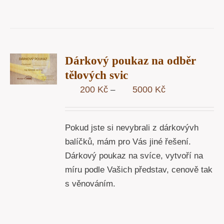
R
Dárkový poukaz na odběr
STÍ
tělových svic
Y
Rozpětí
200
Kč
5000
Kč
–
cen:
200 Kč
Pokud jste si nevybrali z dárkovývh
až
balíčků, mám pro Vás jiné řešení.
5000 Kč
Dárkový poukaz na svíce, vytvoří na
míru podle Vašich představ, cenově tak
s věnováním.