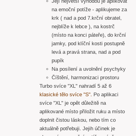
Její největší výhodou je aplikovat
na emoční potíže - aplikujeme za
krk ( nad a pod 7.krční obratel,
nejblíže k lebce ), na kostrč
(místo na konci páteře), do krční
jamky, pod klíční kosti postupně
levá a pravá strana, nad a pod
pupík
Na posílení a uvolnění psychyky
Číštění, harmonizaci prostoru
Turbo svíce "XL" nahradí 5 až 6
klasické tělo svíce "S".
Po aplikaci
svíce "XL" je opět důležitě na
aplikované místo přiložit ruku a místo
doplnit čistou láskou, nebo tím co
aktuálně potřebuji. Jejih účinek je