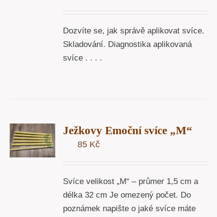
Dozvíte se, jak správě aplikovat svíce.
Skladování. Diagnostika aplikovaná
svíce . . . .
T
Ježkovy Emoční svíce „M“
U
85
Kč
Y
Svíce velikost „M“ – průmer 1,5 cm a
délka 32 cm Je omezený počet. Do
poznámek napište o jaké svíce máte