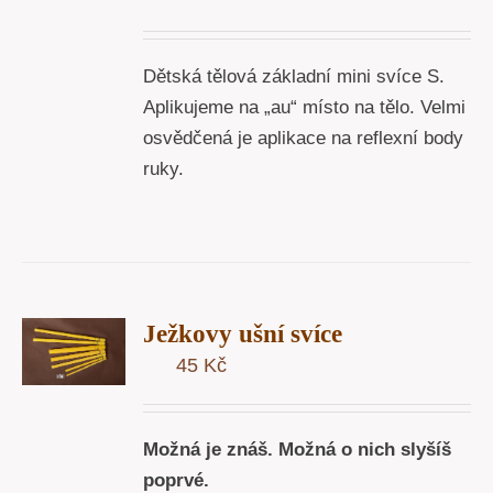
Dětská tělová základní mini svíce S.
Aplikujeme na „au“ místo na tělo. Velmi
osvědčená je aplikace na reflexní body
ruky.
T
Ježkovy ušní svíce
U
45
Kč
Y
Možná je znáš. Možná o nich slyšíš
poprvé.