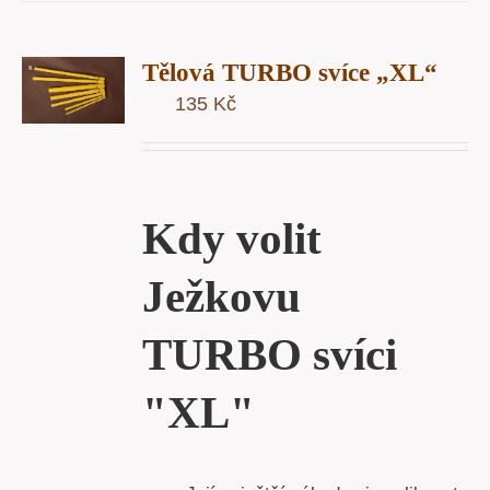
T
Tělová TURBO svíce „XL“
U
135
Kč
Y
Kdy volit
Ježkovu
TURBO svíci
"XL"