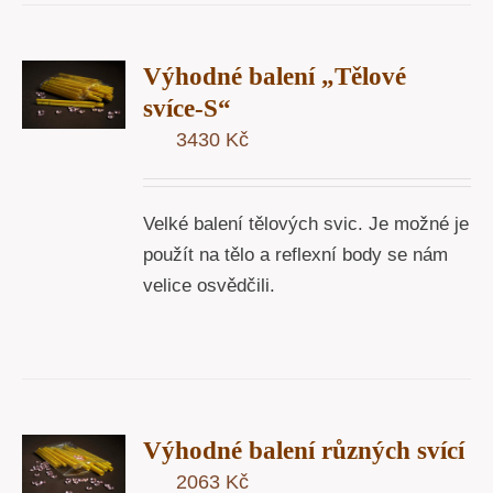
T
Výhodné balení „Tělové
U
svíce-S“
3430
Kč
Y
Velké balení tělových svic. Je možné je
použít na tělo a reflexní body se nám
velice osvědčili.
T
Výhodné balení různých svící
U
2063
Kč