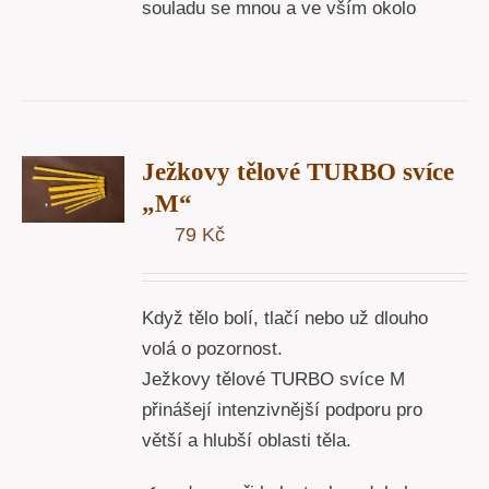
souladu se mnou a ve vším okolo
T
Ježkovy tělové TURBO svíce
U
„M“
79
Kč
Y
Když tělo bolí, tlačí nebo už dlouho
volá o pozornost.
Ježkovy tělové TURBO svíce M
přinášejí intenzivnější podporu pro
větší a hlubší oblasti těla.