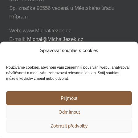
Sp. značka 90556 vedená u Městského úřadu
Příbram
Web: www.MichalJezek.cz
E-mail:
Michal@MichalJezek.cz
Telefon:
+420 777 346 649
Spravovat souhlas s cookies
Facebook:
https://www.facebook.com/svicejezek
Používáme cookies, abychom vám zpříjemnili používání webu, analyzovali
návštěvnost a mohli vám zobrazovat relevantní obsah. Svůj souhlas
můžete kdykoliv změnit nebo odvolat.
Přijmout
Copyright 2012 - 2021 Michal Ježek | Veškerá práva vyhrazena
Odmítnout
YouTube
Facebook
Instagram
Zobrazit předvolby