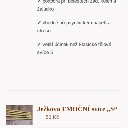
✔ podpora při bolestech zad, kolen a
žaludku
✔ vhodné při psychickém napětí a
stresu
✔ větší účinek než klasické tělové
svíce S
T
Ježkova EMOČNÍ svíce „S“
U
53
Kč