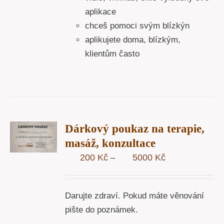
aplikace
chceš pomoci svým blízkýn
aplikujete doma, blízkým,
klientům často
R
Dárkový poukaz na terapie,
STÍ
masáž, konzultace
Y
Rozpětí
200
Kč
5000
Kč
–
cen:
200 Kč
Darujte zdraví. Pokud máte věnování
až
pište do poznámek.
5000 Kč