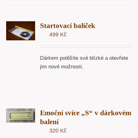
T
Startovací balíček
U
499
Kč
Y
Dárkem potěšíte své blízké a otevřete
jim nové možnosti.
T
Emoční svíce „S“ v dárkovém
U
balení
Y
320
Kč