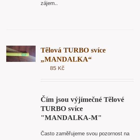
zájem..
T
Tělová TURBO svíce
U
„MANDALKA“
85
Kč
Y
Čím jsou výjímečné Tělové
TURBO svíce
"MANDALKA-M"
Často zaměřujeme svou pozornost na