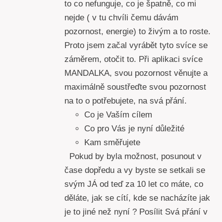
to co nefunguje, co je špatně, co mi
nejde ( v tu chvíli čemu dávám
pozornost, energie) to živým a to roste.
Proto jsem začal vyrábět tyto svíce se
záměrem, otočit to. Při aplikaci svíce
MANDALKA, svou pozornost věnujte a
maximálně soustřeďte svou pozornost
na to o potřebujete, na svá přání.
Co je Vaším cílem
Co pro Vás je nyní důležité
Kam směřujete
Pokud by byla možnost, posunout v
čase dopředu a vy byste se setkali se
svým JÁ od teď za 10 let co máte, co
děláte, jak se cítí, kde se nacházíte jak
je to jiné než nyní ? Posílit Svá přání v