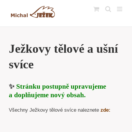
Přeskočit
na
obsah
Ježkovy tělové a ušní
svíce
✨
Stránku postupně upravujeme
a doplňujeme nový obsah.
Všechny Ježkovy tělové svíce naleznete
zde: