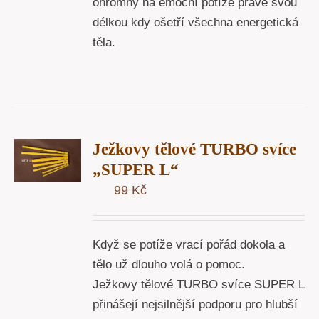
ohromný na emoční potíže právě svou
délkou kdy ošetří všechna energetická
těla.
T
Ježkovy tělové TURBO svíce
U
„SUPER L“
99
Kč
Y
Když se potíže vrací pořád dokola a
tělo už dlouho volá o pomoc.
Ježkovy tělové TURBO svíce SUPER L
přinášejí nejsilnější podporu pro hlubší