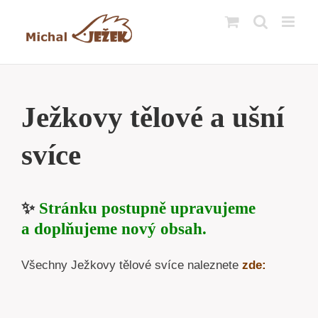
Přeskočit
na
obsah
Ježkovy tělové a ušní
svíce
✨
Stránku postupně upravujeme
a doplňujeme nový obsah.
Všechny Ježkovy tělové svíce naleznete
zde: