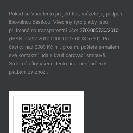
Pokud se Vám tento projekt líbí, můžete jej podpořit
libovolnou částkou. Všechny tyto platby jsou
přijímané na transparentní účet
2702085730/2010
(IBAN: CZ97 2010 0000 0027 0208 5730). Pro
částky nad 2000 Kč mi, prosím, pošlete e-mailem
své kontaktní údaje kvůli darovací smlouvě.
Srdečné díky všem. Tento účet není určen k
platbám za zboží.