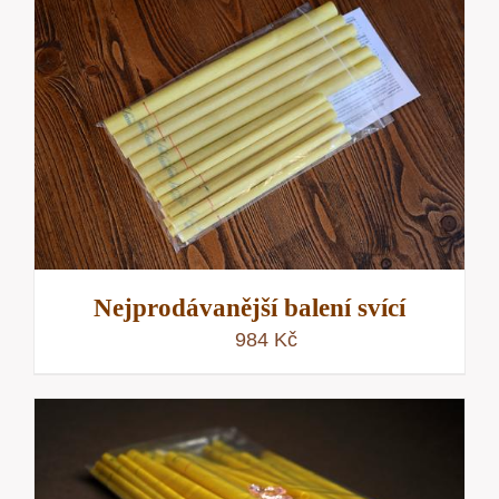
Nejprodávanější balení svící
984
Kč