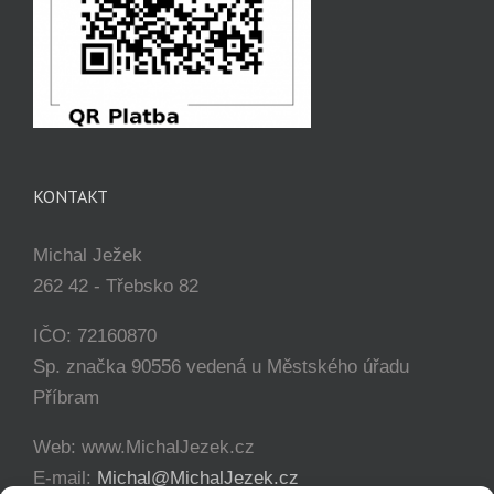
KONTAKT
Michal Ježek
262 42 - Třebsko 82
IČO: 72160870
Sp. značka 90556 vedená u Městského úřadu
Příbram
Web: www.MichalJezek.cz
E-mail:
Michal@MichalJezek.cz