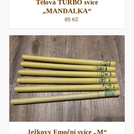
Tělová TURBO svíce
„MANDALKA“
85
Kč
Ježkovy Emoční svíce „M“