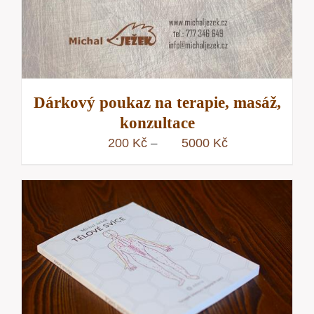
Dárkový poukaz na terapie, masáž,
konzultace
Rozpětí
200
Kč
5000
Kč
–
cen:
200 Kč
až
5000 Kč