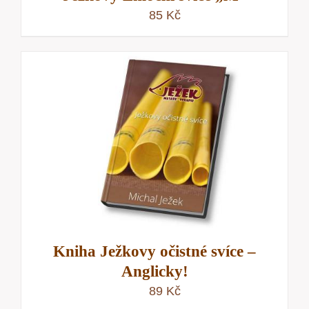
85
Kč
Kniha Ježkovy očistné svíce –
Anglicky!
89
Kč