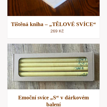
Tištěná kniha – „TĚLOVÉ SVÍCE“
269
Kč
Emoční svíce „S“ v dárkovém
balení