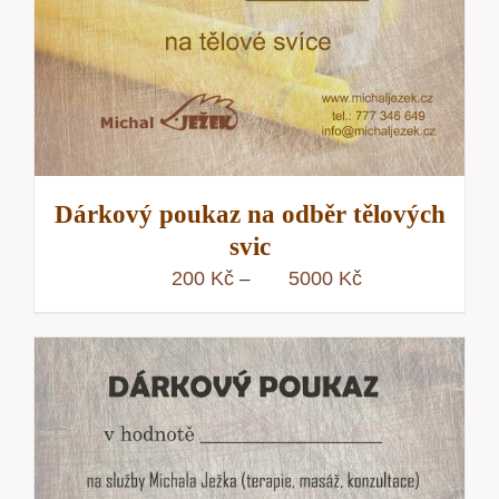
Dárkový poukaz na odběr tělových
svic
Rozpětí
200
Kč
5000
Kč
–
cen:
200 Kč
až
5000 Kč