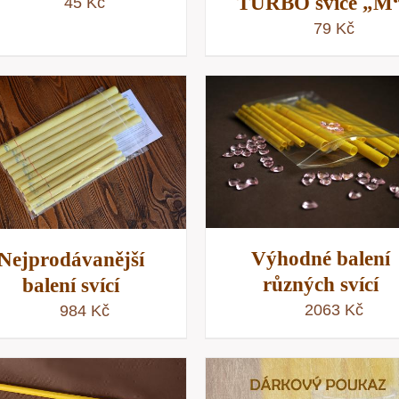
TURBO svíce „M
45
Kč
79
Kč
PŘIDAT DO KOŠÍKU
/
PŘIDAT DO KOŠÍKU
RYCHLÝ NÁHLED
RYCHLÝ NÁHLE
Výhodné balení
Nejprodávanější
různých svící
balení svící
2063
Kč
984
Kč