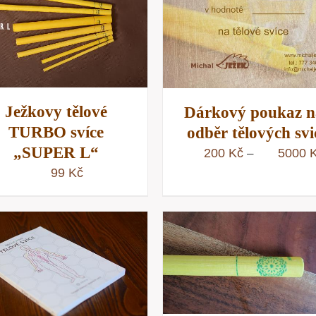
VÝBĚR MOŽNOSTÍ
/
VÝBĚR MOŽNOSTÍ
RYCHLÝ NÁHLED
RYCHLÝ NÁHLE
Ježkovy tělové
Dárkový poukaz n
TURBO svíce
odběr tělových svi
„SUPER L“
200
Kč
5000
–
99
Kč
PŘIDAT DO KOŠÍKU
PŘIDAT DO KOŠÍKU
/
RYCHLÝ NÁHLE
RYCHLÝ NÁHLED