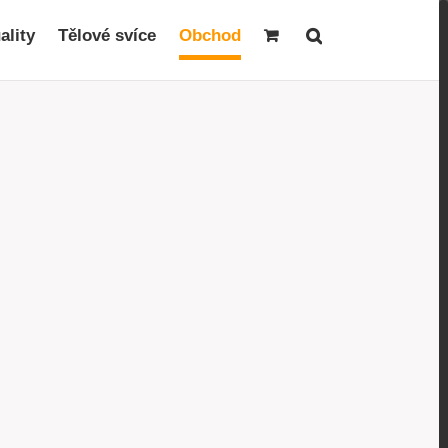
ality
Tělové svíce
Obchod