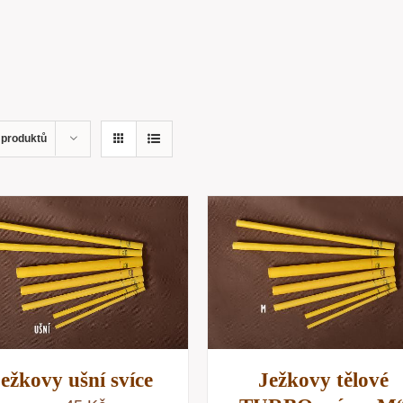
 produktů
PŘIDAT DO KOŠÍKU
/
PŘIDAT DO KOŠÍKU
RYCHLÝ NÁHLED
RYCHLÝ NÁHLE
ežkovy ušní svíce
Ježkovy tělové