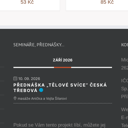
53
Kč
85
Kč
SEMINÁŘE, PŘEDNÁŠKY…
KO
Mi
ZÁŘÍ 2026
262
10. 09. 2026
IČ
PŘEDNÁŠKA „TĚLOVÉ SVÍCE“ ČESKÁ
Sp
TŘEBOVÁ
Př
masáže Anička a Vojta Šilarovi
We
E-
Pokud se Vám tento projekt líbí, můžete jej
Tel