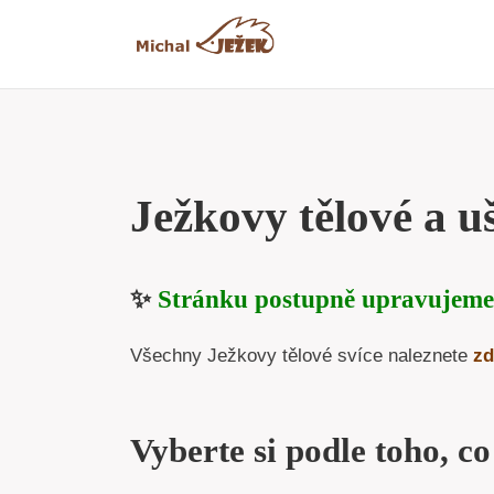
Přeskočit
na
obsah
Ježkovy tělové a uš
✨
Stránku postupně upravujeme
Všechny Ježkovy tělové svíce naleznete
zd
Vyberte si podle toho, co