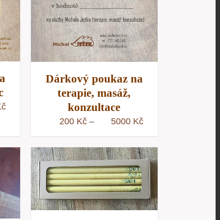
/
D
a
Dárkový poukaz na
c
terapie, masáž,
konzultace
Rozpětí
Kč
cen:
Rozpětí
200
Kč
5000
Kč
–
200 Kč
cen:
až
200 Kč
5000 Kč
až
/
5000 Kč
D