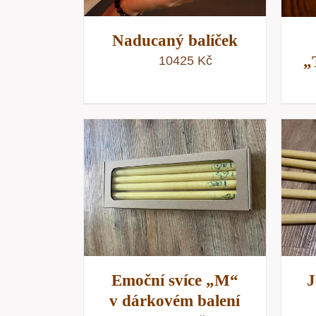
Naducaný balíček
„
10425
Kč
KOŠÍKU
/
PŘIDAT DO KOŠÍKU
/
NÁHLED
RYCHLÝ NÁHLED
Emoční svíce „M“
v dárkovém balení