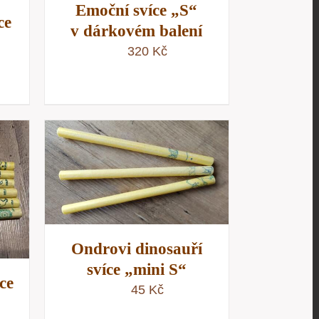
Emoční svíce „S“
ce
v dárkovém balení
320
Kč
/
D
Ondrovi dinosauří
svíce „mini S“
ce
45
Kč