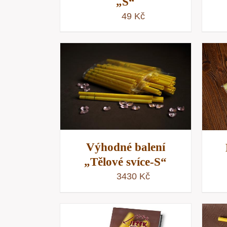
„S“
49
Kč
KOŠÍKU
/
PŘIDAT DO KOŠÍKU
/
NÁHLED
RYCHLÝ NÁHLED
Výhodné balení
„Tělové svíce-S“
3430
Kč