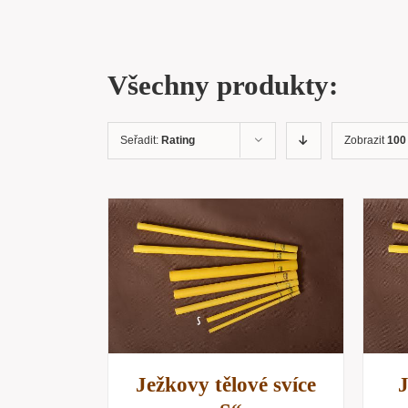
Všechny produkty:
Seřadit:
Rating
Zobrazit
100
KOŠÍKU
/
PŘIDAT DO KOŠÍKU
/
NÁHLED
RYCHLÝ NÁHLED
Ježkovy tělové svíce
J