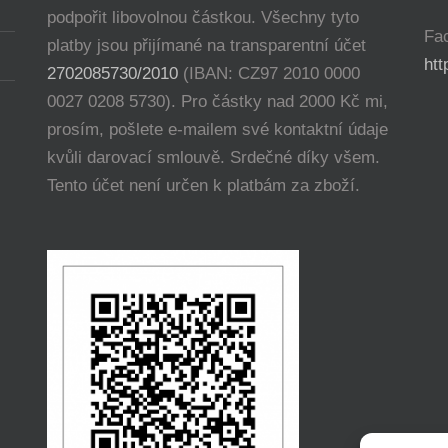
podpořit libovolnou částkou. Všechny tyto
Fa
platby jsou přijímané na transparentní účet
ht
2702085730/2010
(IBAN: CZ97 2010 0000
0027 0208 5730). Pro částky nad 2000 Kč mi,
prosím, pošlete e-mailem své kontaktní údaje
kvůli darovací smlouvě. Srdečné díky všem.
Tento účet není určen k platbám za zboží.