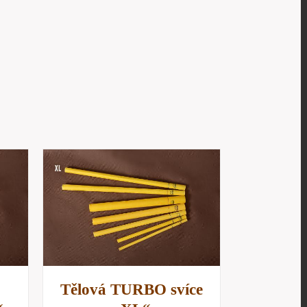
/
D
Tělová TURBO svíce