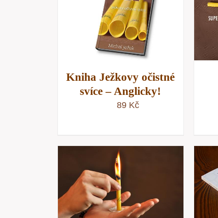
KOŠÍKU
/
PŘIDAT DO KOŠÍKU
/
NÁHLED
RYCHLÝ NÁHLED
Kniha Ježkovy očistné
svíce – Anglicky!
89
Kč
KOŠÍKU
/
PŘIDAT DO KOŠÍKU
/
NÁHLED
RYCHLÝ NÁHLED