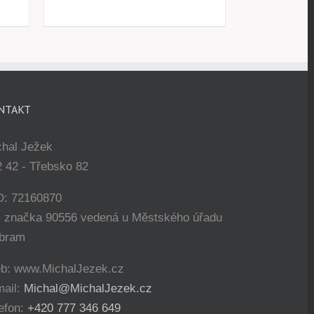
NTAKT
chal Ježek
 42 - Třebsko 82
O: 72160870
. značka 90556 vedená u Městského úřadu
íbram
b: www.MichalJezek.cz
mail:
Michal@MichalJezek.cz
efon:
+420 777 346 649