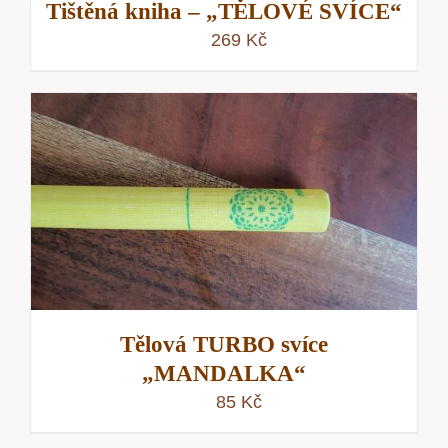
Tištěná kniha – „TĚLOVÉ SVÍCE“
269
Kč
Tělová TURBO svíce
„MANDALKA“
85
Kč