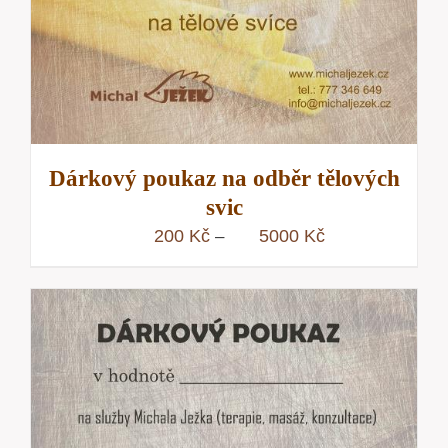
Dárkový poukaz na odběr tělových
svic
Rozpětí
200
Kč
5000
Kč
–
cen:
200 Kč
až
5000 Kč