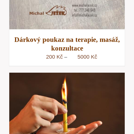
Dárkový poukaz na terapie, masáž,
konzultace
Rozpětí
200
Kč
5000
Kč
–
cen:
200 Kč
až
5000 Kč