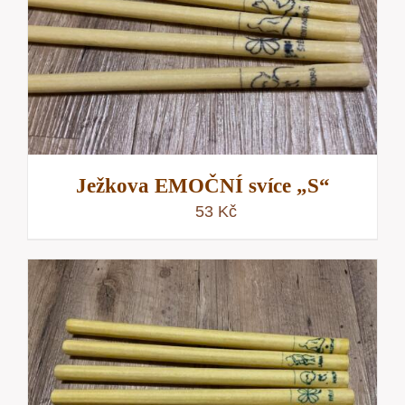
Ježkova EMOČNÍ svíce „S“
53
Kč