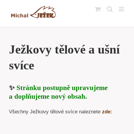
Přeskočit
na
obsah
Ježkovy tělové a ušní
svíce
✨
Stránku postupně upravujeme
a doplňujeme nový obsah.
Všechny Ježkovy tělové svíce naleznete
zde: