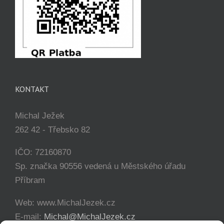
KONTAKT
Michal Ježek
262 42 - Třebsko 82
IČO: 72160870
Sp. značka 90556 vedená u Městského úřadu
Příbram
Web: www.MichalJezek.cz
E-mail:
Michal@MichalJezek.cz