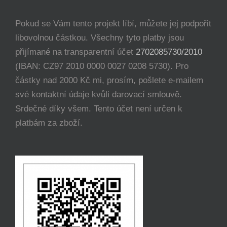
Pokud se Vám tento projekt líbí, můžete jej podpořit
libovolnou částkou. Všechny tyto platby jsou
přijímané na transparentní účet
2702085730/2010
(IBAN: CZ97 2010 0000 0027 0208 5730). Pro
částky nad 2000 Kč mi, prosím, pošlete e-mailem
své kontaktní údaje kvůli darovací smlouvě.
Srdečné díky všem. Tento účet není určen k
platbám za zboží.