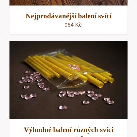
Nejprodávanější balení svící
984
Kč
Výhodné balení různých svící