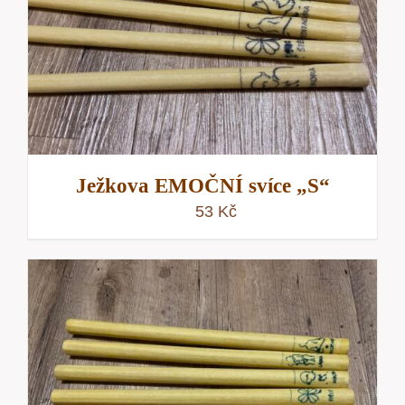
Ježkova EMOČNÍ svíce „S“
53
Kč