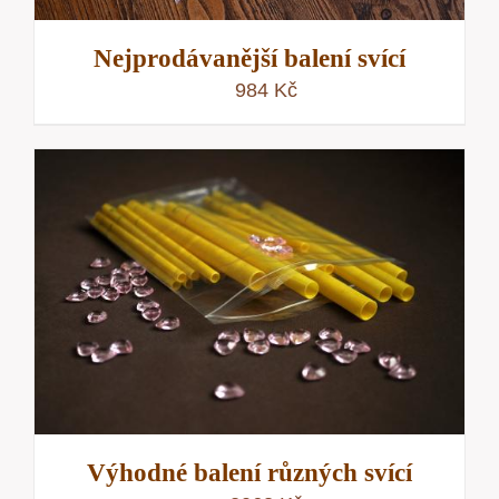
Nejprodávanější balení svící
984
Kč
Výhodné balení různých svící