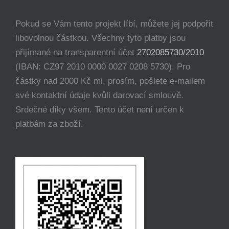
Pokud se Vám tento projekt líbí, můžete jej podpořit
libovolnou částkou. Všechny tyto platby jsou
přijímané na transparentní účet
2702085730/2010
(IBAN: CZ97 2010 0000 0027 0208 5730). Pro
částky nad 2000 Kč mi, prosím, pošlete e-mailem
své kontaktní údaje kvůli darovací smlouvě.
Srdečné díky všem. Tento účet není určen k
platbám za zboží.