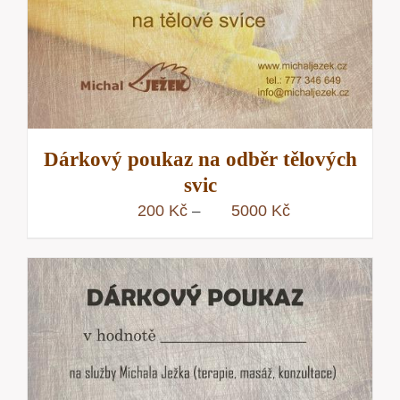
Dárkový poukaz na odběr tělových
svic
Rozpětí
200
Kč
5000
Kč
–
cen:
200 Kč
až
5000 Kč