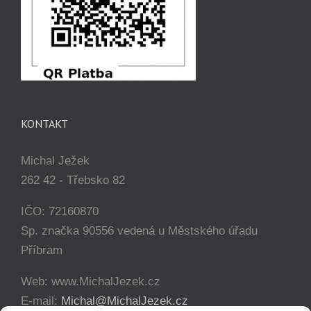
KONTAKT
Michal Ježek
262 42 - Třebsko 82
IČO: 72160870
Sp. značka 90556 vedená u Městského úřadu
Příbram
Web: www.MichalJezek.cz
E-mail:
Michal@MichalJezek.cz