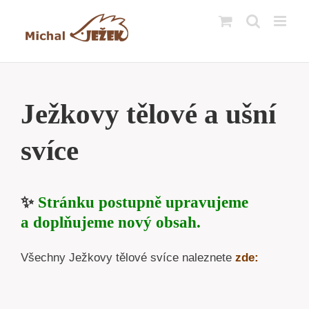
Přeskočit
na
obsah
Ježkovy tělové a ušní
svíce
✨
Stránku postupně upravujeme
a doplňujeme nový obsah.
Všechny Ježkovy tělové svíce naleznete
zde: