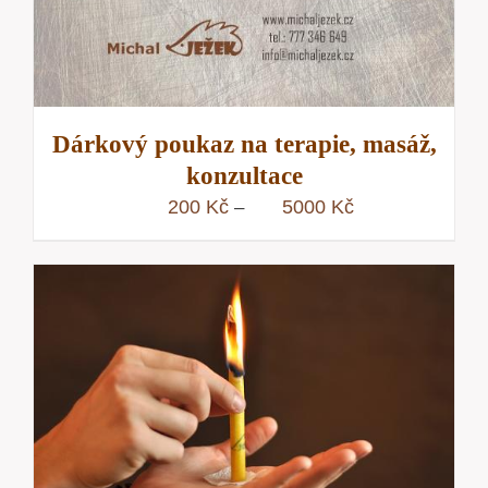
Dárkový poukaz na terapie, masáž,
konzultace
Rozpětí
200
Kč
5000
Kč
–
cen:
200 Kč
až
5000 Kč