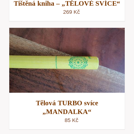
Tištěná kniha – „TĚLOVÉ SVÍCE“
269
Kč
Tělová TURBO svíce
„MANDALKA“
85
Kč