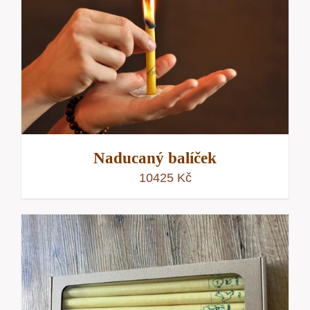
Naducaný balíček
10425
Kč