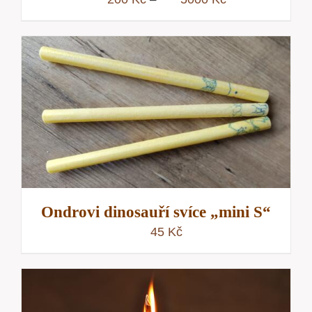
cen:
200 Kč
až
5000 Kč
Ondrovi dinosauří svíce „mini S“
45
Kč