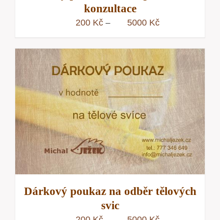
konzultace
Rozpětí
200
Kč
5000
Kč
–
cen:
200 Kč
až
5000 Kč
Dárkový poukaz na odběr tělových
svic
Rozpětí
200
Kč
5000
Kč
–