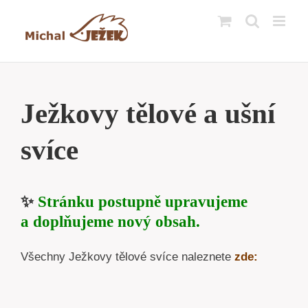
Přeskočit
na
obsah
Ježkovy tělové a ušní
svíce
✨
Stránku postupně upravujeme
a doplňujeme nový obsah.
Všechny Ježkovy tělové svíce naleznete
zde: