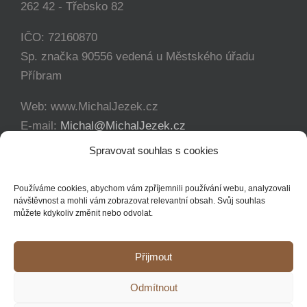
262 42 - Třebsko 82
IČO: 72160870
Sp. značka 90556 vedená u Městského úřadu
Příbram
Web: www.MichalJezek.cz
E-mail:
Michal@MichalJezek.cz
Telefon:
+420 777 346 649
Spravovat souhlas s cookies
Facebook:
https://www.facebook.com/svicejezek
Používáme cookies, abychom vám zpříjemnili používání webu, analyzovali
návštěvnost a mohli vám zobrazovat relevantní obsah. Svůj souhlas
můžete kdykoliv změnit nebo odvolat.
Přijmout
Copyright 2012 - 2021 Michal Ježek | Veškerá práva vyhrazena
Odmítnout