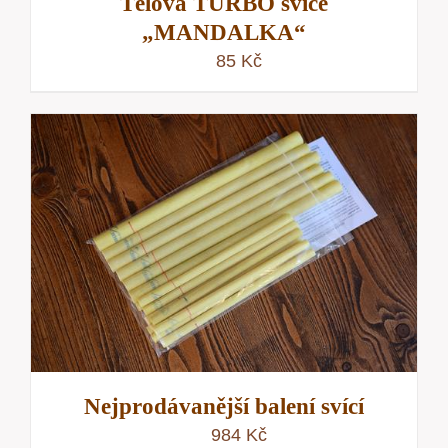
Tělová TURBO svíce
„MANDALKA“
85
Kč
Nejprodávanější balení svící
984
Kč