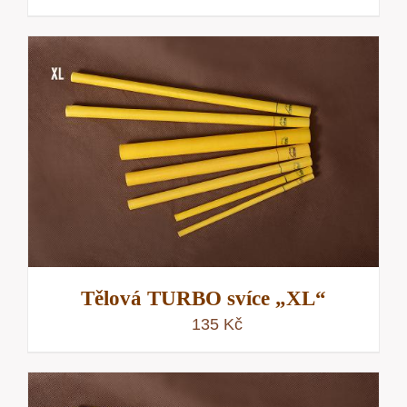
Tělová TURBO svíce „XL“
135
Kč