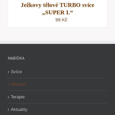
Ježkovy tělové TURBO svíce
„SUPER L“
99
Kč
NABÍDKA
Svíce
Obchod
Terapie
Aktuality