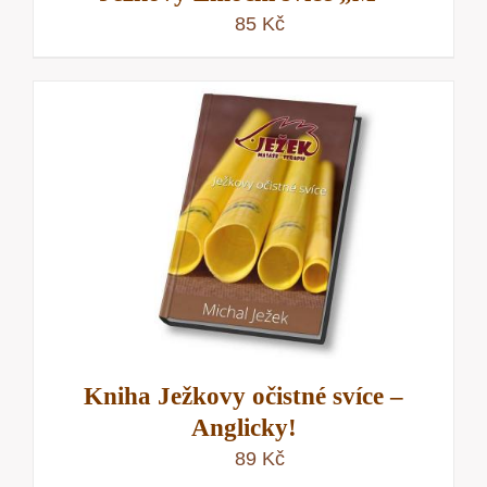
85
Kč
Kniha Ježkovy očistné svíce –
Anglicky!
89
Kč