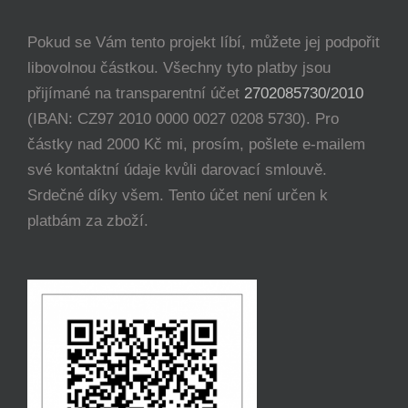
Pokud se Vám tento projekt líbí, můžete jej podpořit
libovolnou částkou. Všechny tyto platby jsou
přijímané na transparentní účet
2702085730/2010
(IBAN: CZ97 2010 0000 0027 0208 5730). Pro
částky nad 2000 Kč mi, prosím, pošlete e-mailem
své kontaktní údaje kvůli darovací smlouvě.
Srdečné díky všem. Tento účet není určen k
platbám za zboží.