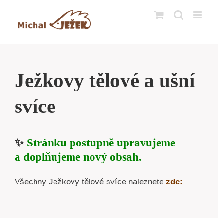
Přeskočit
na
obsah
Ježkovy tělové a ušní
svíce
✨
Stránku postupně upravujeme
a doplňujeme nový obsah.
Všechny Ježkovy tělové svíce naleznete
zde: