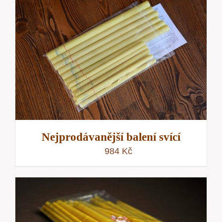
Nejprodávanější balení svící
984
Kč