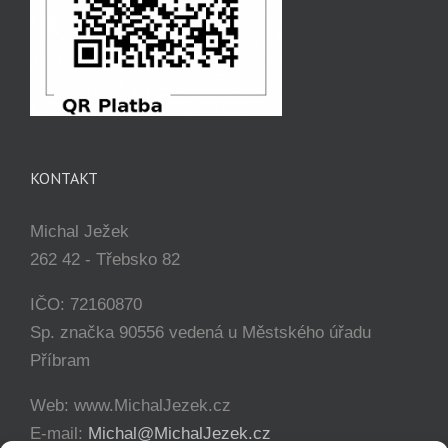
KONTAKT
Michal Ježek
262 42 - Třebsko 82
IČO: 72160870
Sp. značka 90556 vedená u Městského úřadu
Příbram
Web: www.MichalJezek.cz
E-mail:
Michal@MichalJezek.cz