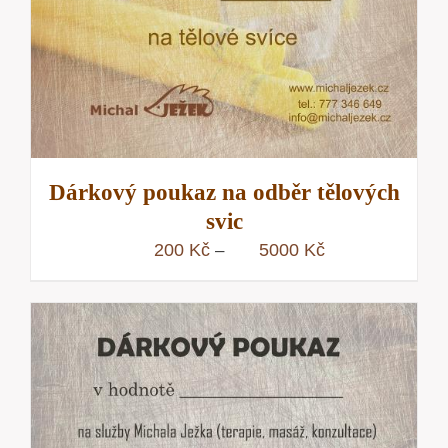
Dárkový poukaz na odběr tělových
svic
Rozpětí
200
Kč
5000
Kč
–
cen:
200 Kč
až
5000 Kč