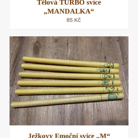
Tělová TURBO svíce
„MANDALKA“
85
Kč
Ježkovy Emoční svíce „M“