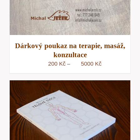
Dárkový poukaz na terapie, masáž,
konzultace
Rozpětí
200
Kč
5000
Kč
–
cen:
200 Kč
až
5000 Kč