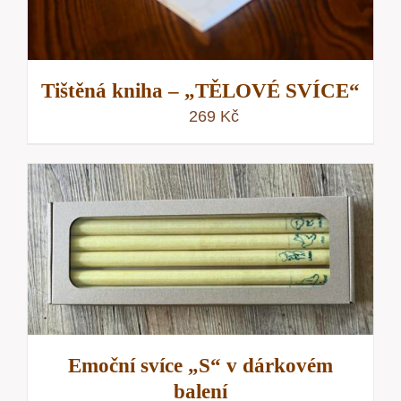
Tištěná kniha – „TĚLOVÉ SVÍCE“
269
Kč
Emoční svíce „S“ v dárkovém
balení