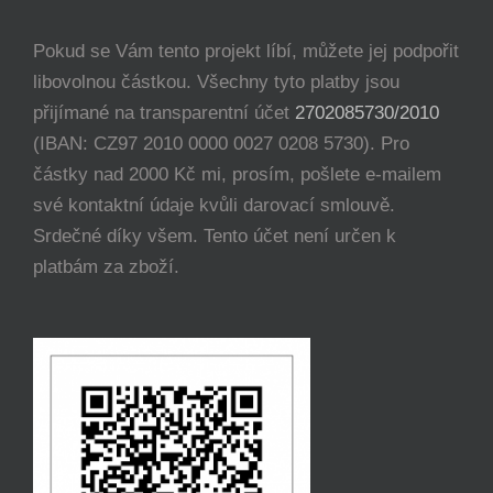
Pokud se Vám tento projekt líbí, můžete jej podpořit
libovolnou částkou. Všechny tyto platby jsou
přijímané na transparentní účet
2702085730/2010
(IBAN: CZ97 2010 0000 0027 0208 5730). Pro
částky nad 2000 Kč mi, prosím, pošlete e-mailem
své kontaktní údaje kvůli darovací smlouvě.
Srdečné díky všem. Tento účet není určen k
platbám za zboží.