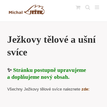
Přeskočit
na
obsah
Ježkovy tělové a ušní
svíce
✨
Stránku postupně upravujeme
a doplňujeme nový obsah.
Všechny Ježkovy tělové svíce naleznete
zde: