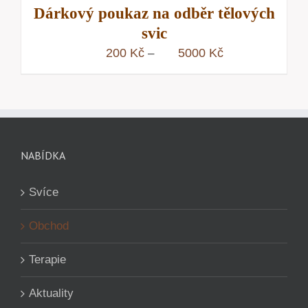
Dárkový poukaz na odběr tělových
svic
Rozpětí
200
Kč
5000
Kč
–
cen:
200 Kč
až
5000 Kč
NABÍDKA
Svíce
Obchod
Terapie
Aktuality