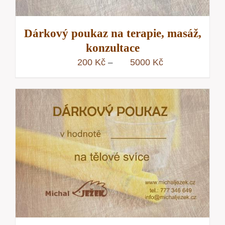
Dárkový poukaz na terapie, masáž,
konzultace
Rozpětí
200
Kč
5000
Kč
–
cen:
200 Kč
až
5000 Kč