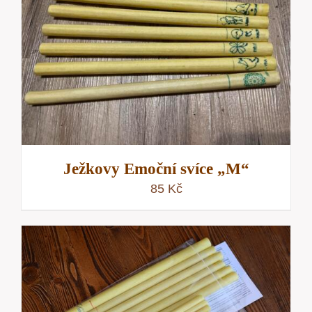
Ježkovy Emoční svíce „M“
85
Kč