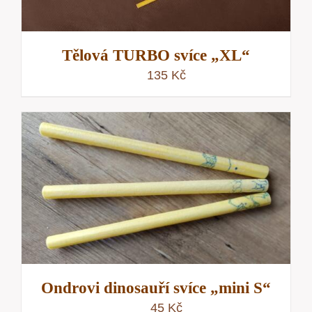
Tělová TURBO svíce „XL“
135
Kč
Ondrovi dinosauří svíce „mini S“
45
Kč