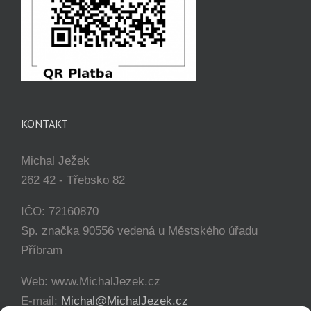
KONTAKT
Michal Ježek
262 42 - Třebsko 82
IČO: 72160870
Sp. značka 90556 vedená u Městského úřadu
Příbram
Web: www.MichalJezek.cz
E-mail:
Michal@MichalJezek.cz