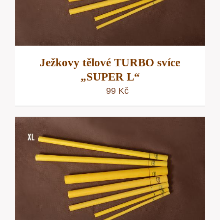
Ježkovy tělové TURBO svíce
„SUPER L“
99
Kč