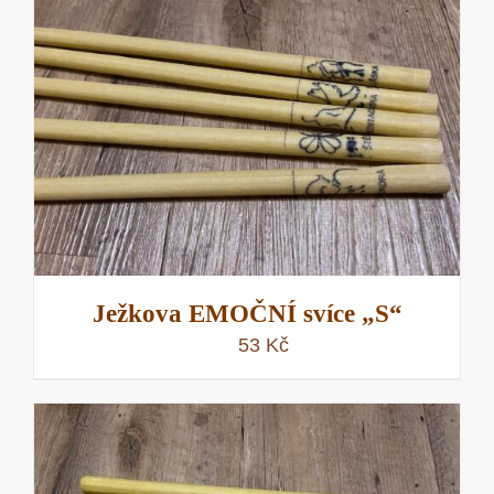
Ježkova EMOČNÍ svíce „S“
53
Kč