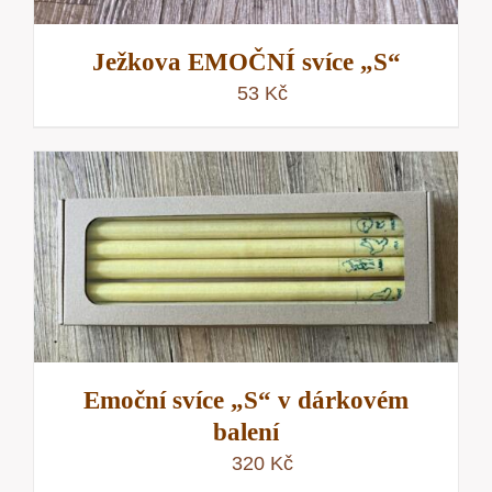
Ježkova EMOČNÍ svíce „S“
53
Kč
Emoční svíce „S“ v dárkovém
balení
320
Kč