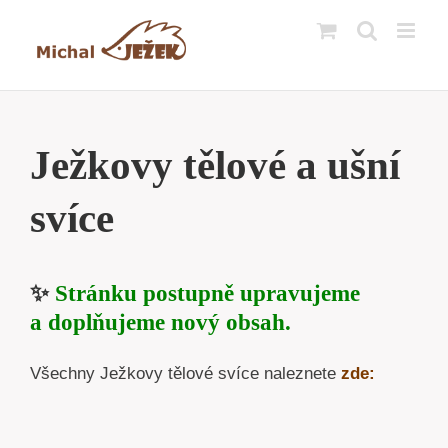
Přeskočit
na
obsah
Ježkovy tělové a ušní
svíce
✨
Stránku postupně upravujeme
a doplňujeme nový obsah.
Všechny Ježkovy tělové svíce naleznete
zde: