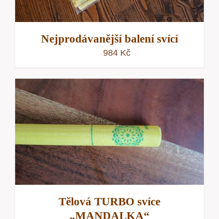
Nejprodávanější balení svící
984
Kč
Tělová TURBO svíce
„MANDALKA“