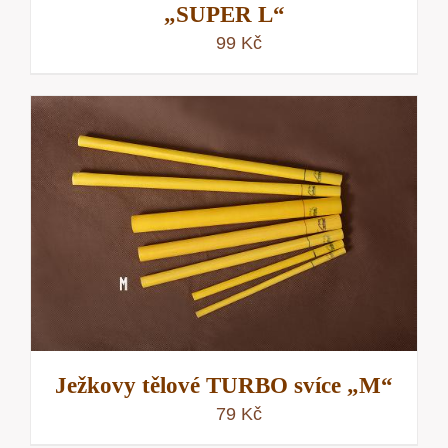
„SUPER L“
99
Kč
Ježkovy tělové TURBO svíce „M“
79
Kč