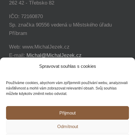
262 42 - Třebsko 82
IČO: 72160870
Sp. značka 90556 vedená u Městského úřadu
Příbram
Web: www.MichalJezek.cz
E-mail:
Michal@MichalJezek.cz
Telefon:
+420 777 346 649
Spravovat souhlas s cookies
Facebook:
https://www.facebook.com/svicejezek
Používáme cookies, abychom vám zpříjemnili používání webu, analyzovali
návštěvnost a mohli vám zobrazovat relevantní obsah. Svůj souhlas
můžete kdykoliv změnit nebo odvolat.
Přijmout
Copyright 2012 - 2021 Michal Ježek | Veškerá práva vyhrazena
Odmítnout