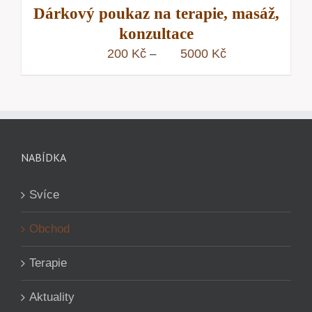
Dárkový poukaz na terapie, masáž,
konzultace
Rozpětí
200
Kč
5000
Kč
–
cen:
200 Kč
až
5000 Kč
NABÍDKA
Svíce
Obchod
Terapie
Aktuality