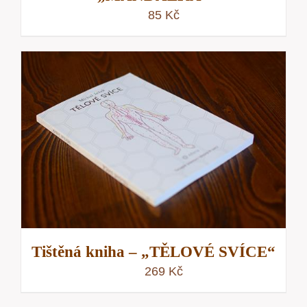
85
Kč
Tištěná kniha – „TĚLOVÉ SVÍCE“
269
Kč