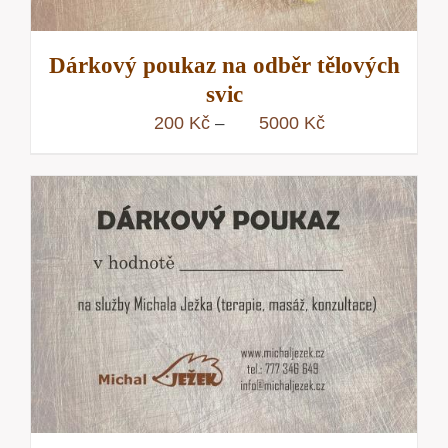
Dárkový poukaz na odběr tělových
svic
Rozpětí
200
Kč
5000
Kč
–
cen:
200 Kč
až
5000 Kč