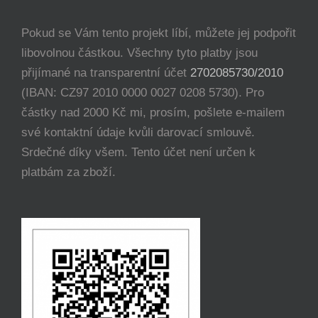
Pokud se Vám tento projekt líbí, můžete jej podpořit
libovolnou částkou. Všechny tyto platby jsou
přijímané na transparentní účet
2702085730/2010
(IBAN: CZ97 2010 0000 0027 0208 5730). Pro
částky nad 2000 Kč mi, prosím, pošlete e-mailem
své kontaktní údaje kvůli darovací smlouvě.
Srdečné díky všem. Tento účet není určen k
platbám za zboží.