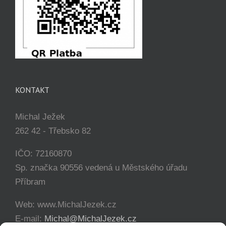
KONTAKT
Michal Ježek
262 42 - Třebsko 82
IČO: 72160870
Sp. značka 90556 vedená u Městského úřadu
Příbram
Web: www.MichalJezek.cz
E-mail:
Michal@MichalJezek.cz