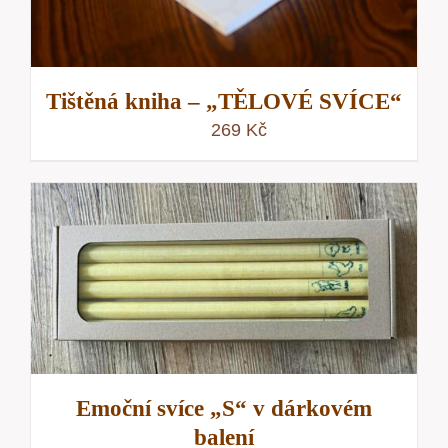
Tištěná kniha – „TĚLOVÉ SVÍCE“
269
Kč
Emoční svíce „S“ v dárkovém
balení