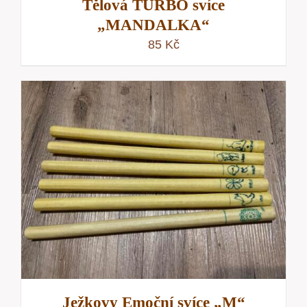
Tělová TURBO svíce
„MANDALKA“
85
Kč
Ježkovy Emoční svíce „M“