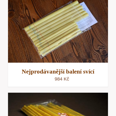
Nejprodávanější balení svící
984
Kč