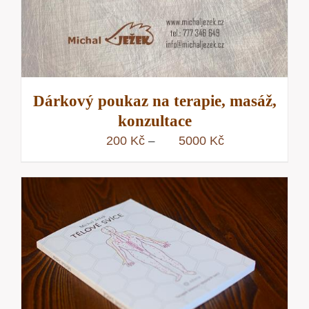
Dárkový poukaz na terapie, masáž,
konzultace
Rozpětí
200
Kč
5000
Kč
–
cen:
200 Kč
až
5000 Kč