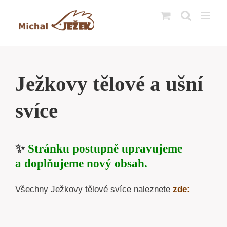
Přeskočit
na
obsah
Ježkovy tělové a ušní
svíce
✨
Stránku postupně upravujeme
a doplňujeme nový obsah.
Všechny Ježkovy tělové svíce naleznete
zde: