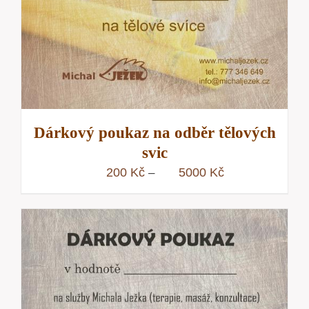
Dárkový poukaz na odběr tělových
svic
Rozpětí
200
Kč
5000
Kč
–
cen:
200 Kč
až
5000 Kč