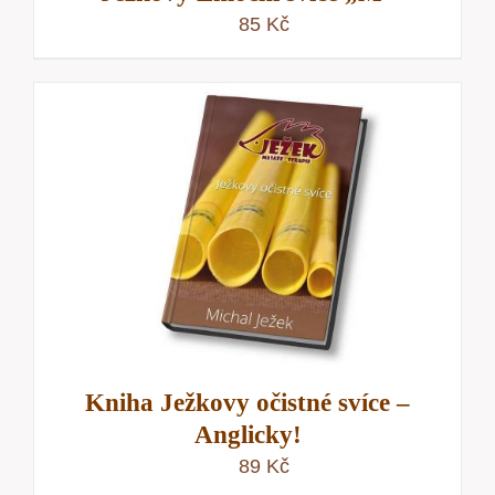
85
Kč
Kniha Ježkovy očistné svíce –
Anglicky!
89
Kč