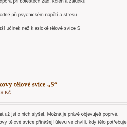
dpora při bolestech zad, kolen a žaludku
odné při psychickém napětí a stresu
tší účinek než klasické tělové svíce S
kovy tělové svíce „S“
49
Kč
 už jsi o nich slyšel. Možná je právě objevuješ poprvé.
vy tělové svíce přinášejí úlevu ve chvíli, kdy tělo potřebuje