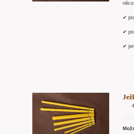
něco 
✔ po
✔ po
✔ jem
Jež
OŠÍKU
/
ÁHLED
Možn