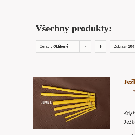
Všechny produkty:
Seřadit:
Oblíbené
Zobrazit
100
Jež
OŠÍKU
/
ÁHLED
Když
Ježk