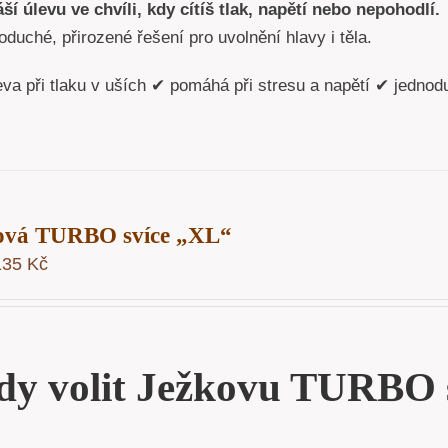
ší úlevu ve chvíli, kdy cítíš tlak, napětí nebo nepohodlí.
duché, přirozené řešení pro uvolnění hlavy i těla.
eva při tlaku v uších ✔ pomáhá při stresu a napětí ✔ jednod
ová TURBO svíce „XL“
135
Kč
dy volit Ježkovu TURBO 