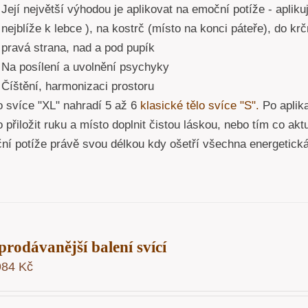
Její největší výhodou je aplikovat na emoční potíže - apliku
nejblíže k lebce ), na kostrč (místo na konci páteře), do kr
pravá strana, nad a pod pupík
Na posílení a uvolnění psychyky
Číštění, harmonizaci prostoru
o svíce "XL" nahradí 5 až 6
klasické tělo svíce "S".
Po aplika
 přiložit ruku a místo doplnit čistou láskou, nebo tím co akt
ní potíže právě svou délkou kdy ošetří všechna energetick
prodávanější balení svící
984
Kč