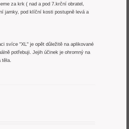
jeme za krk ( nad a pod 7.krční obratel,
ční jamky, pod klíční kosti postupně levá a
ci svíce "XL" je opět důležitě na aplikované
uálně potřebuji. Jejih účinek je ohromný na
á těla.