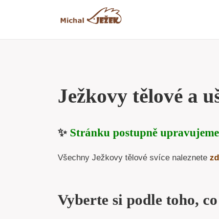
Přeskočit
na
obsah
Ježkovy tělové a uš
✨
Stránku postupně upravujeme
Všechny Ježkovy tělové svíce naleznete
zd
Vyberte si podle toho, co