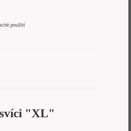
uché použití
svíci "XL"