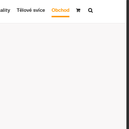
ality
Tělové svíce
Obchod