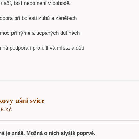
tlačí, bolí nebo není v pohodě.
dpora při bolesti zubů a zánětech
moc při rýmě a ucpaných dutinách
ná podpora i pro citlivá místa a děti
kovy ušní svíce
45
Kč
á je znáš. Možná o nich slyšíš poprvé.