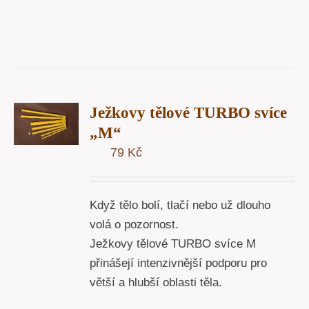
T
Ježkovy tělové TURBO svíce
U
„M“
79
Kč
Y
Když tělo bolí, tlačí nebo už dlouho
volá o pozornost.
Ježkovy tělové TURBO svíce M
přinášejí intenzivnější podporu pro
větší a hlubší oblasti těla.