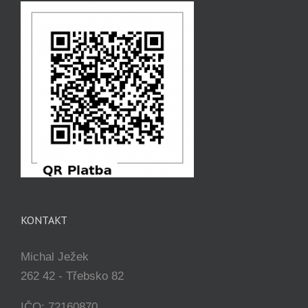
KONTAKT
Michal Ježek
262 42 - Třebsko 82
IČO: 72160870