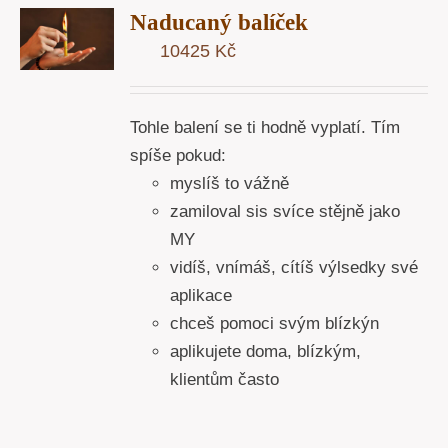
Naducaný balíček
U
10425
Kč
Y
Tohle balení se ti hodně vyplatí. Tím
spíše pokud:
myslíš to vážně
zamiloval sis svíce stějně jako
MY
vidíš, vnímáš, cítíš výlsedky své
aplikace
chceš pomoci svým blízkýn
aplikujete doma, blízkým,
klientům často