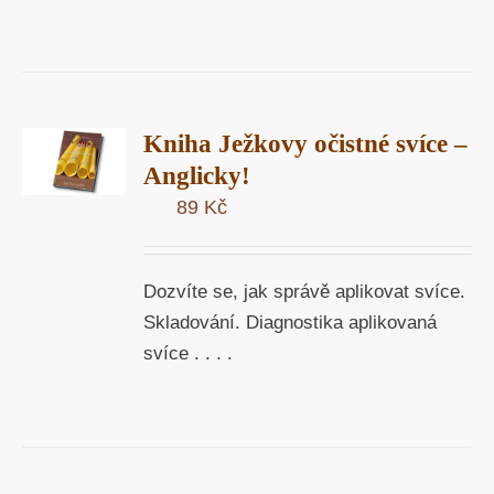
T
Kniha Ježkovy očistné svíce –
U
Anglicky!
89
Kč
Y
Dozvíte se, jak správě aplikovat svíce.
Skladování. Diagnostika aplikovaná
svíce . . . .
T