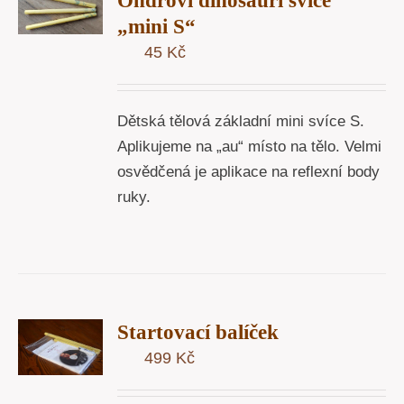
Ondrovi dinosauří svíce
U
„mini S“
45
Kč
Y
Dětská tělová základní mini svíce S.
Aplikujeme na „au“ místo na tělo. Velmi
osvědčená je aplikace na reflexní body
ruky.
T
Startovací balíček
U
499
Kč
Y