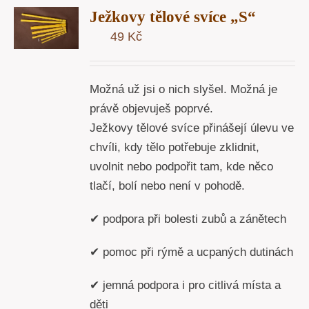
Ježkovy tělové svíce „S“
U
49
Kč
Y
Možná už jsi o nich slyšel. Možná je
právě objevuješ poprvé.
Ježkovy tělové svíce přinášejí úlevu ve
chvíli, kdy tělo potřebuje zklidnit,
uvolnit nebo podpořit tam, kde něco
tlačí, bolí nebo není v pohodě.
✔ podpora při bolesti zubů a zánětech
✔ pomoc při rýmě a ucpaných dutinách
✔ jemná podpora i pro citlivá místa a
děti