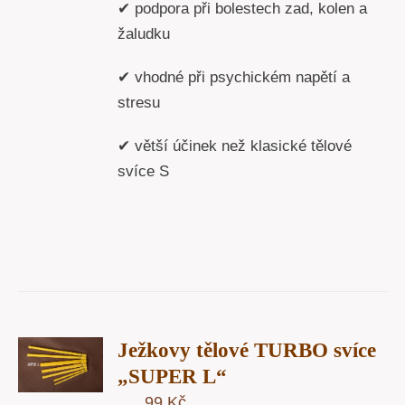
✔ podpora při bolestech zad, kolen a
žaludku
✔ vhodné při psychickém napětí a
stresu
✔ větší účinek než klasické tělové
svíce S
T
Ježkovy tělové TURBO svíce
U
„SUPER L“
99
Kč