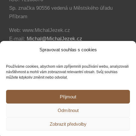
Sp. značka 90556 vedená u Městského úřadu
Příbram
Web: www.MichalJezek.cz
E-mail:
Michal@MichalJezek.cz
Telefon:
+420 777 346 649
Spravovat souhlas s cookies
Facebook:
https://www.facebook.com/svicejezek
Používáme cookies, abychom vám zpříjemnili používání webu, analyzovali
návštěvnost a mohli vám zobrazovat relevantní obsah. Svůj souhlas
můžete kdykoliv změnit nebo odvolat.
Přijmout
Copyright 2012 - 2021 Michal Ježek | Veškerá práva vyhrazena
Odmítnout
YouTube
Facebook
Instagram
Zobrazit předvolby