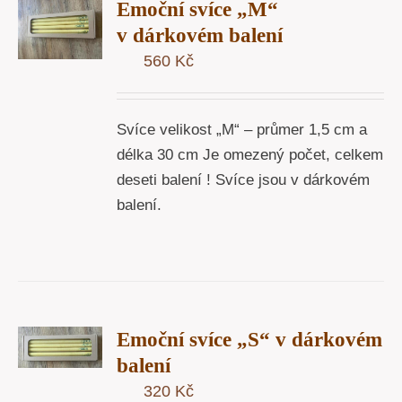
Emoční svíce „M“
U
v dárkovém balení
560
Kč
Y
Svíce velikost „M“ – průmer 1,5 cm a
délka 30 cm Je omezený počet, celkem
deseti balení ! Svíce jsou v dárkovém
balení.
T
Emoční svíce „S“ v dárkovém
U
balení
Y
320
Kč