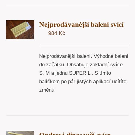
T
Nejprodávanější balení svící
U
984
Kč
Y
Nejprodávanější balení. Výhodné balení
do začátku. Obsahuje zakladní svíce
S, M a jednu SUPER L . S tímto
balíčkem po pár jistých aplikací ucítíte
změnu.
T