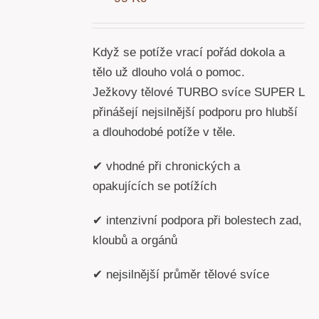
Y
Když se potíže vrací pořád dokola a
tělo už dlouho volá o pomoc.
Ježkovy tělové TURBO svíce SUPER L
přinášejí nejsilnější podporu pro hlubší
a dlouhodobé potíže v těle.
✔ vhodné při chronických a
opakujících se potížích
✔ intenzivní podpora při bolestech zad,
kloubů a orgánů
✔ nejsilnější průměr tělové svíce