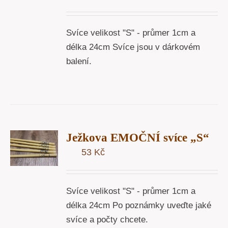
Svíce velikost "S" - průmer 1cm a
délka 24cm Svíce jsou v dárkovém
balení.
T
Ježkova EMOČNÍ svíce „S“
U
53
Kč
Y
Svíce velikost "S" - průmer 1cm a
délka 24cm Po poznámky uveďte jaké
svíce a počty chcete.