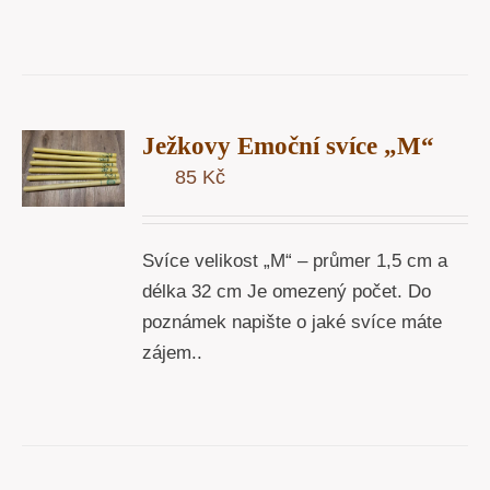
T
Ježkovy Emoční svíce „M“
U
85
Kč
Y
Svíce velikost „M“ – průmer 1,5 cm a
délka 32 cm Je omezený počet. Do
poznámek napište o jaké svíce máte
zájem..
T