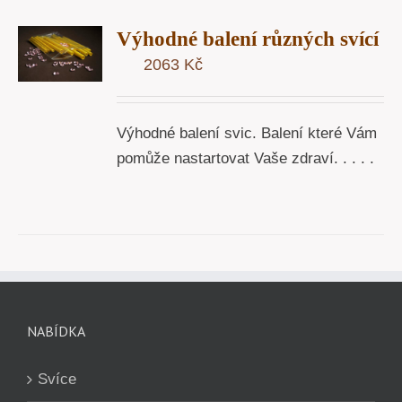
T
Výhodné balení různých svící
U
2063
Kč
Y
Výhodné balení svic. Balení které Vám
pomůže nastartovat Vaše zdraví. . . . .
NABÍDKA
Svíce