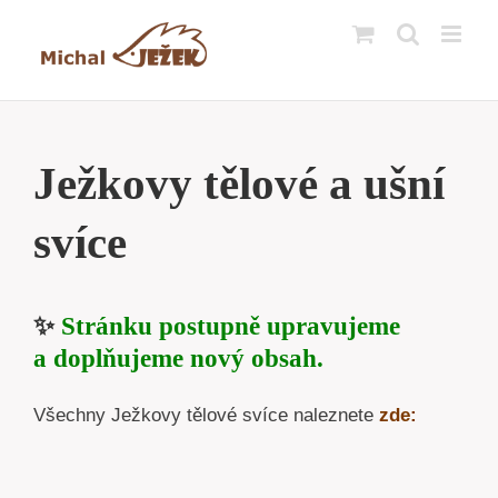
Přeskočit
na
obsah
Ježkovy tělové a ušní
svíce
✨
Stránku postupně upravujeme
a doplňujeme nový obsah.
Všechny Ježkovy tělové svíce naleznete
zde: