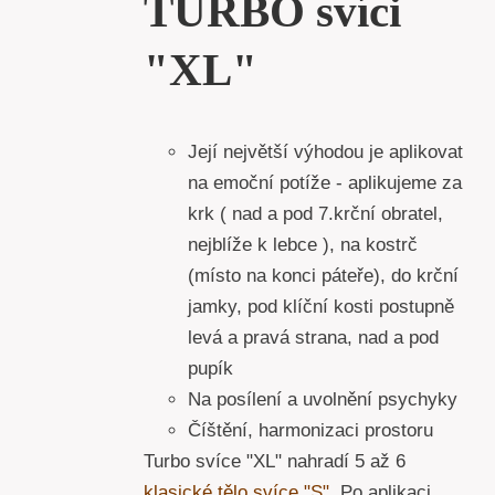
TURBO svíci
"XL"
Její největší výhodou je aplikovat
na emoční potíže - aplikujeme za
krk ( nad a pod 7.krční obratel,
nejblíže k lebce ), na kostrč
(místo na konci páteře), do krční
jamky, pod klíční kosti postupně
levá a pravá strana, nad a pod
pupík
Na posílení a uvolnění psychyky
Číštění, harmonizaci prostoru
Turbo svíce "XL" nahradí 5 až 6
klasické tělo svíce "S".
Po aplikaci