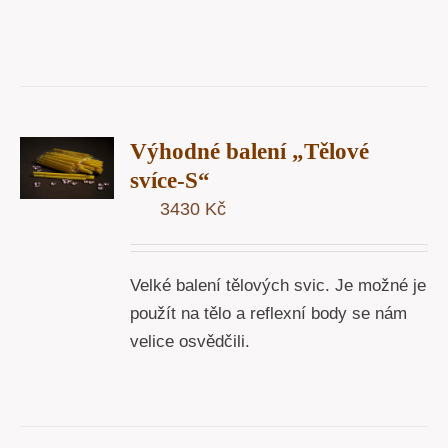
T
Výhodné balení „Tělové
U
svíce-S“
3430
Kč
Y
Velké balení tělových svic. Je možné je
použít na tělo a reflexní body se nám
velice osvědčili.