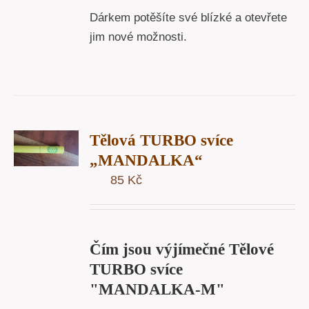
Dárkem potěšíte své blízké a otevřete
jim nové možnosti.
T
Tělová TURBO svíce
U
„MANDALKA“
85
Kč
Y
Čím jsou výjímečné Tělové
TURBO svíce
"MANDALKA-M"