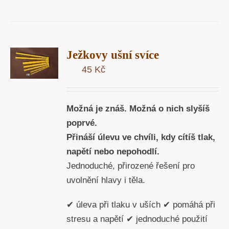
T
Ježkovy ušní svíce
U
45
Kč
Y
Možná je znáš. Možná o nich slyšíš
poprvé.
Přináší úlevu ve chvíli, kdy cítíš tlak,
napětí nebo nepohodlí.
Jednoduché, přirozené řešení pro
uvolnění hlavy i těla.
✔ úleva při tlaku v uších ✔ pomáhá při
stresu a napětí ✔ jednoduché použití