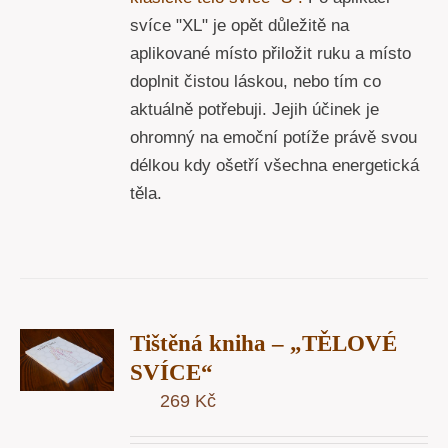
svíce "XL" je opět důležitě na
aplikované místo přiložit ruku a místo
doplnit čistou láskou, nebo tím co
aktuálně potřebuji. Jejih účinek je
ohromný na emoční potíže právě svou
délkou kdy ošetří všechna energetická
těla.
T
Tištěná kniha – „TĚLOVÉ
U
SVÍCE“
269
Kč
Y