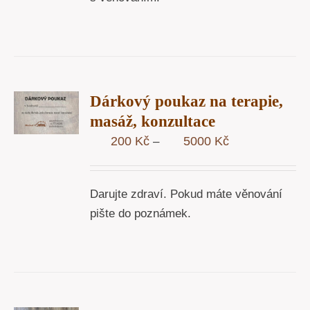
R
Dárkový poukaz na terapie,
STÍ
masáž, konzultace
Y
Rozpětí
200
Kč
5000
Kč
–
cen:
200 Kč
Darujte zdraví. Pokud máte věnování
až
pište do poznámek.
5000 Kč
T