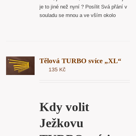
je to jiné než nyní ? Posílit Svá přání v
souladu se mnou a ve vším okolo
T
Tělová TURBO svíce „XL“
U
135
Kč
Y
Kdy volit
Ježkovu