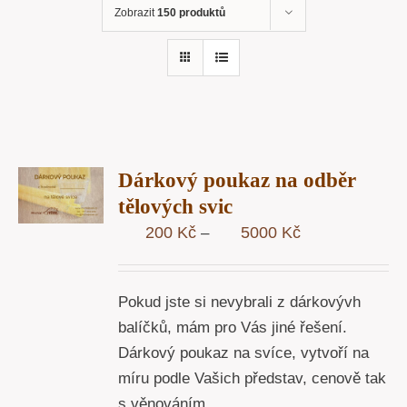
Zobrazit
150 produktů
R
Dárkový poukaz na odběr
STÍ
tělových svic
Y
Rozpětí
200
Kč
5000
Kč
–
cen:
200 Kč
Pokud jste si nevybrali z dárkovývh
až
balíčků, mám pro Vás jiné řešení.
5000 Kč
Dárkový poukaz na svíce, vytvoří na
míru podle Vašich představ, cenově tak
s věnováním.