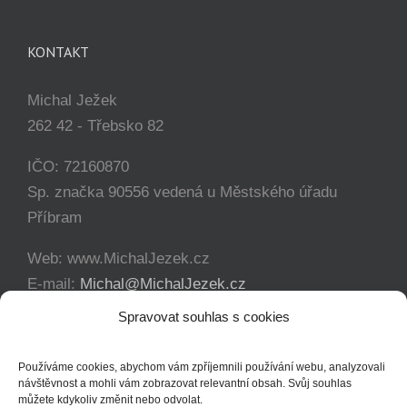
KONTAKT
Michal Ježek
262 42 - Třebsko 82
IČO: 72160870
Sp. značka 90556 vedená u Městského úřadu
Příbram
Web: www.MichalJezek.cz
E-mail:
Michal@MichalJezek.cz
Telefon:
+420 777 346 649
Spravovat souhlas s cookies
Facebook:
https://www.facebook.com/svicejezek
Používáme cookies, abychom vám zpříjemnili používání webu, analyzovali
návštěvnost a mohli vám zobrazovat relevantní obsah. Svůj souhlas
můžete kdykoliv změnit nebo odvolat.