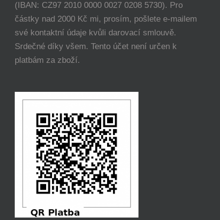
(IBAN: CZ97 2010 0000 0027 0208 5730). Pro
částky nad 2000 Kč mi, prosím, pošlete e-mailem
své kontaktní údaje kvůli darovací smlouvě.
Srdečné díky všem. Tento účet není určen k
platbám za zboží.