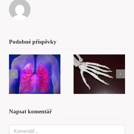
Podobné příspěvky
Artróza
a Artritida
aneb když už
Saunování
tělo dalo
ku zdraví
poslední
varovné
signály
Napsat komentář
Komentář