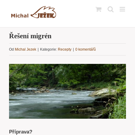
Přeskočit
na
obsah
Řešení migrén
Od
Michal Jezek
|
Kategorie:
Recepty
|
0 komentářů
Zobrazit
větší
obrázek
Příprava?