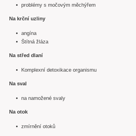
problémy s močovým měchýřem
Na krční uzliny
angína
Štítná žláza
Na st
řed dlaní
Komplexní detoxikace organismu
Na sval
na namožené svaly
Na otok
zmírnění otoků