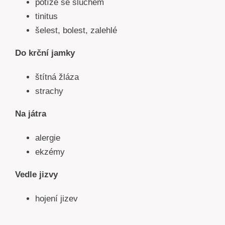
potíže se sluchem
tinitus
šelest, bolest, zalehlé
Do kr
ční jamky
štítná žláza
strachy
Na játra
alergie
ekzémy
Vedle jizvy
hojení jizev