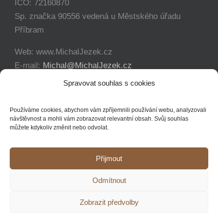
IČO: 72160870
Sp. značka 90556 vedená u Městského úřadu
Příbram
Web: www.MichalJezek.cz
E-mail:
Michal@MichalJezek.cz
Telefon:
+420 777 346 649
Spravovat souhlas s cookies
Facebook:
https://www.facebook.com/svicejezek
Používáme cookies, abychom vám zpříjemnili používání webu, analyzovali
návštěvnost a mohli vám zobrazovat relevantní obsah. Svůj souhlas
můžete kdykoliv změnit nebo odvolat.
Přijmout
Copyright 2012 - 2021 Michal Ježek | Veškerá práva vyhrazena
Odmítnout
YouTube
Facebook
Instagram
Zobrazit předvolby