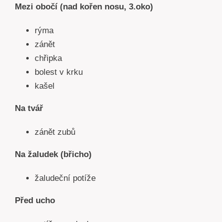
Mezi obo
čí (nad kořen nosu, 3.oko)
rýma
zánět
chřipka
bolest v krku
kašel
Na tvá
ř
zánět zubů
Na žaludek (břicho)
žaludeční potíže
Před ucho