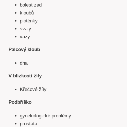
bolest zad
kloubů
ploténky
svaly
vazy
Palcový kloub
dna
V blízkosti žíly
Křečové žíly
Podb
říško
gynekologické problémy
prostata