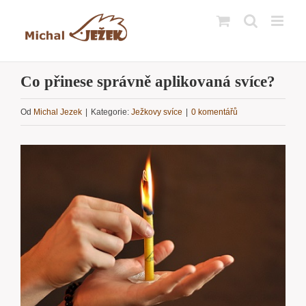
Přeskočit
na
obsah
Co přinese správně aplikovaná svíce?
Od
Michal Jezek
|
Kategorie:
Ježkovy svíce
|
0 komentářů
Zobrazit
větší
obrázek