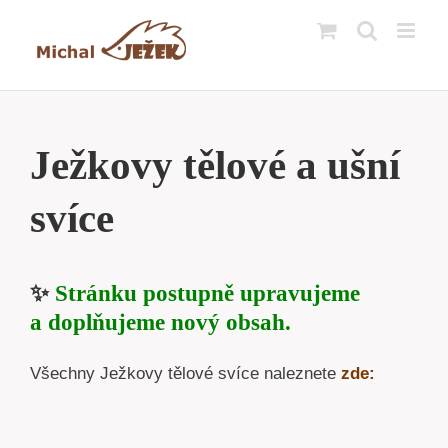
Přeskočit
na
obsah
Ježkovy tělové a ušní
svíce
✨
Stránku postupně upravujeme
a doplňujeme nový obsah.
Všechny Ježkovy tělové svíce naleznete
zde: