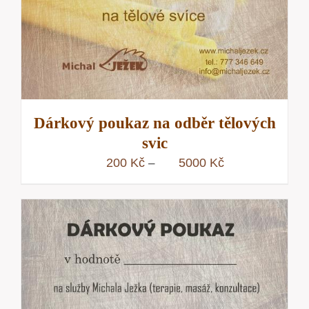
Dárkový poukaz na odběr tělových
svic
Rozpětí
200
Kč
5000
Kč
–
cen:
200 Kč
až
5000 Kč