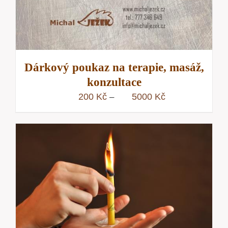
Dárkový poukaz na terapie, masáž,
konzultace
Rozpětí
200
Kč
5000
Kč
–
cen:
200 Kč
až
5000 Kč