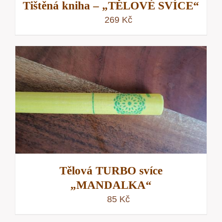
Tištěná kniha – „TĚLOVÉ SVÍCE“
269
Kč
Tělová TURBO svíce
„MANDALKA“
85
Kč