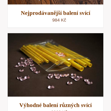
Nejprodávanější balení svící
984
Kč
Výhodné balení různých svící