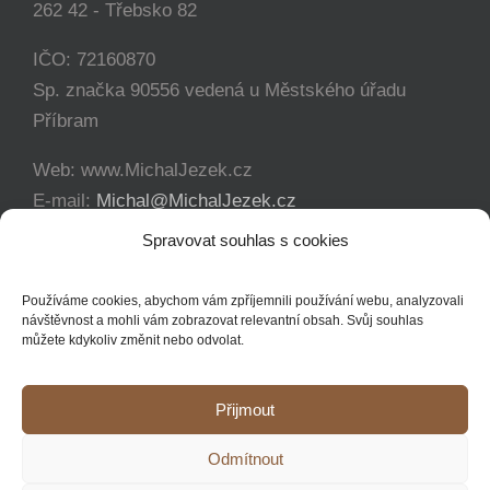
262 42 - Třebsko 82
IČO: 72160870
Sp. značka 90556 vedená u Městského úřadu
Příbram
Web: www.MichalJezek.cz
E-mail:
Michal@MichalJezek.cz
Telefon:
+420 777 346 649
Spravovat souhlas s cookies
Facebook:
https://www.facebook.com/svicejezek
Používáme cookies, abychom vám zpříjemnili používání webu, analyzovali
návštěvnost a mohli vám zobrazovat relevantní obsah. Svůj souhlas
můžete kdykoliv změnit nebo odvolat.
Přijmout
Copyright 2012 - 2021 Michal Ježek | Veškerá práva vyhrazena
Odmítnout