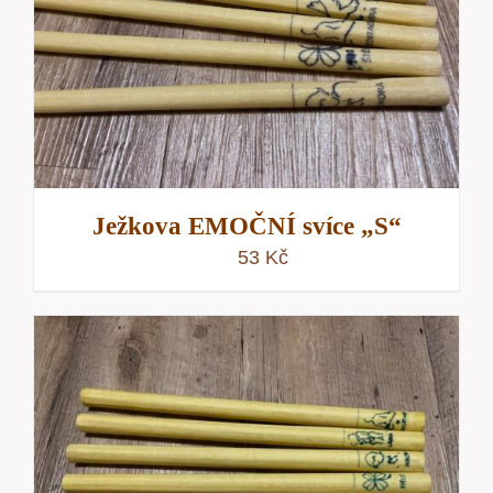
Ježkova EMOČNÍ svíce „S“
53
Kč