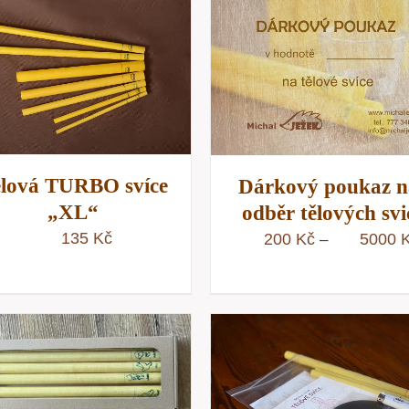
VÝBĚR MOŽNOSTÍ
/
VÝBĚR MOŽNOSTÍ
RYCHLÝ NÁHLED
RYCHLÝ NÁHLE
lová TURBO svíce
Dárkový poukaz n
„XL“
odběr tělových svi
135
Kč
200
Kč
5000
–
PŘIDAT DO KOŠÍKU
/
PŘIDAT DO KOŠÍKU
RYCHLÝ NÁHLED