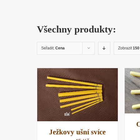
Všechny produkty:
Seřadit:
Cena
Zobrazit
150
PŘIDAT DO KOŠÍKU
/
KOŠÍKU
/
RYCHLÝ NÁHLED
NÁHLED
O
Ježkovy ušní svíce