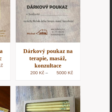
/
D
a
Dárkový poukaz na
c
terapie, masáž,
konzultace
Rozpětí
Kč
cen:
Rozpětí
200
Kč
5000
Kč
–
200 Kč
cen:
až
200 Kč
5000 Kč
až
5000 Kč
/