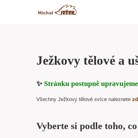
Přeskočit
na
obsah
Ježkovy tělové a uš
✨
Stránku postupně upravujeme
Všechny Ježkovy tělové svíce naleznete
zd
Vyberte si podle toho, co