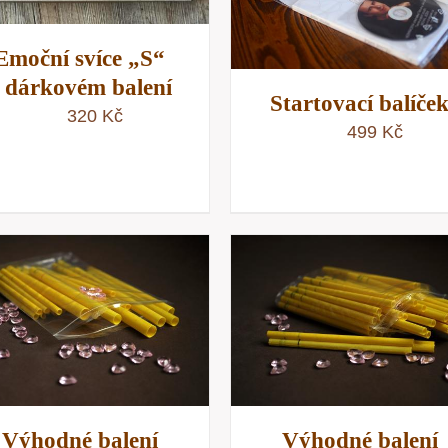
RYCHLÝ NÁHLE
Emoční svíce „S“
 dárkovém balení
Startovací balíče
320
Kč
499
Kč
PŘIDAT DO KOŠÍKU
/
PŘIDAT DO KOŠÍKU
RYCHLÝ NÁHLED
RYCHLÝ NÁHLE
Výhodné balení
Výhodné balení