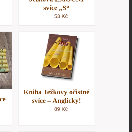
svíce „S“
53
Kč
/
D
Kniha Ježkovy očistné
ce
svíce – Anglicky!
89
Kč