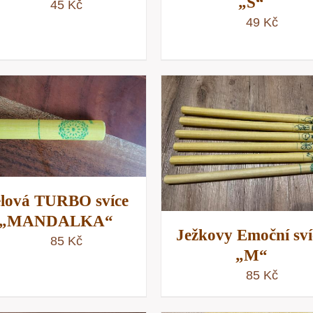
„S“
45
Kč
49
Kč
PŘIDAT DO KOŠÍKU
PŘIDAT DO KOŠÍKU
/
RYCHLÝ NÁHLE
RYCHLÝ NÁHLED
lová TURBO svíce
„MANDALKA“
Ježkovy Emoční sví
85
Kč
„M“
85
Kč