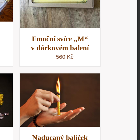
D
k
Emoční svíce „M“
v dárkovém balení
560
Kč
/
D
Naducaný balíček