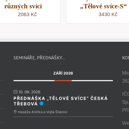
různých svící
„Tělové svíce-S“
2063
Kč
3430
Kč
SEMINÁŘE, PŘEDNÁŠKY…
KO
Mi
ZÁŘÍ 2026
262
10. 09. 2026
IČ
PŘEDNÁŠKA „TĚLOVÉ SVÍCE“ ČESKÁ
Sp
TŘEBOVÁ
Př
masáže Anička a Vojta Šilarovi
We