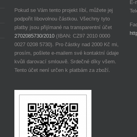
E-
Pokud se Vám tento projekt líbí, můžete jej
Tel
podpořit libovolnou částkou. Všechny tyto
Fa
platby jsou přijímané na transparentní účet
ht
2702085730/2010
(IBAN: CZ97 2010 0000
0027 0208 5730). Pro částky nad 2000 Kč mi,
prosím, pošlete e-mailem své kontaktní údaje
kvůli darovací smlouvě. Srdečné díky všem.
Tento účet není určen k platbám za zboží.