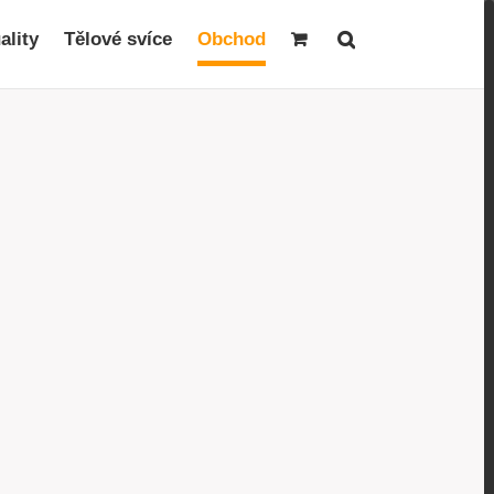
ality
Tělové svíce
Obchod