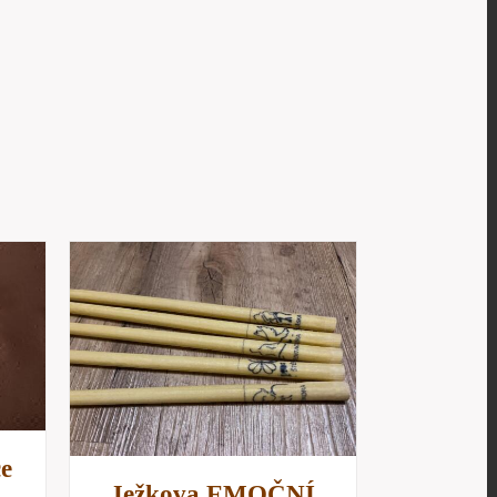
/
D
ce
Ježkova EMOČNÍ