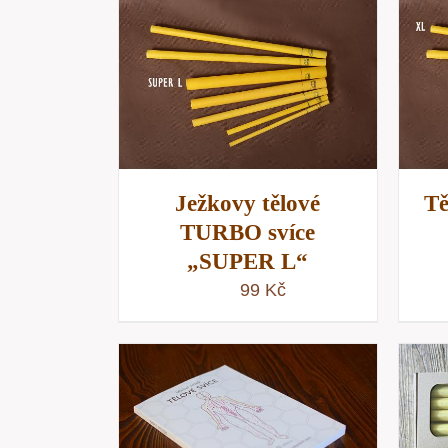
KOŠÍKU
/
PŘIDAT DO KOŠÍKU
/
NÁHLED
RYCHLÝ NÁHLED
Ježkovy tělové
Tě
TURBO svíce
„SUPER L“
99
Kč
PŘIDAT DO KOŠÍKU
/
RYCHLÝ NÁHLED
KOŠÍKU
/
NÁHLED