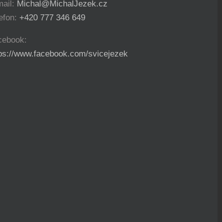
mail:
Michal@MichalJezek.cz
efon:
+420 777 346 649
cebook:
tps://www.facebook.com/svicejezek