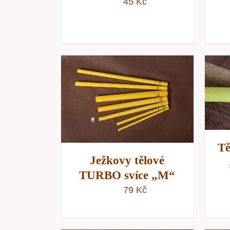
45
Kč
PŘIDAT DO KOŠÍKU
/
KOŠÍKU
/
RYCHLÝ NÁHLED
NÁHLED
Tě
Ježkovy tělové
TURBO svíce „M“
79
Kč