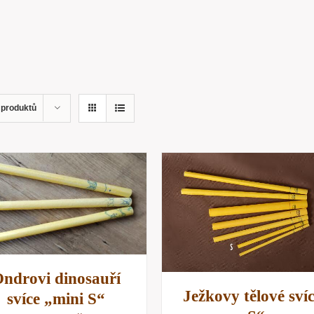
 produktů
PŘIDAT DO KOŠÍKU
/
PŘIDAT DO KOŠÍKU
RYCHLÝ NÁHLED
RYCHLÝ NÁHLE
ndrovi dinosauří
Ježkovy tělové sví
svíce „mini S“