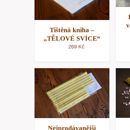
v
Tištěná kniha –
„TĚLOVÉ SVÍCE“
269
Kč
PŘIDAT DO KOŠÍKU
/
KOŠÍKU
/
RYCHLÝ NÁHLED
NÁHLED
Nejprodávanější