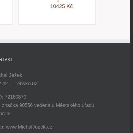
10425
Kč
NTAKT
chal Ježek
 42 - Třebsko 82
O: 72160870
. značka 90556 vedená u Městského úřadu
íbram
b: www.MichalJezek.cz