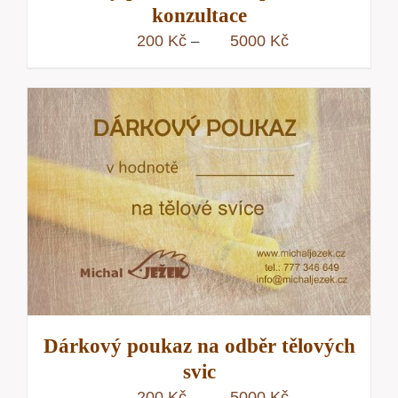
konzultace
Rozpětí
200
Kč
5000
Kč
–
cen:
200 Kč
až
5000 Kč
Dárkový poukaz na odběr tělových
svic
Rozpětí
200
Kč
5000
Kč
–