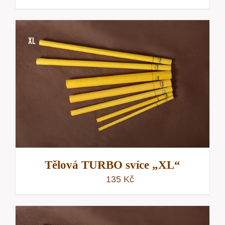
Tělová TURBO svíce „XL“
135
Kč