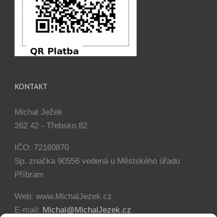
KONTAKT
Michal Ježek
262 42 - Třebsko 82
IČO: 72160870
Sp. značka 90556 vedená u Městského úřadu
Příbram
Web: www.MichalJezek.cz
E-mail:
Michal@MichalJezek.cz