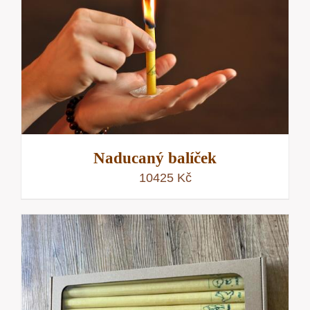
Naducaný balíček
10425
Kč