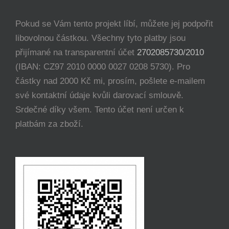
Pokud se Vám tento projekt líbí, můžete jej podpořit
libovolnou částkou. Všechny tyto platby jsou
přijímané na transparentní účet
2702085730/2010
(IBAN: CZ97 2010 0000 0027 0208 5730). Pro
částky nad 2000 Kč mi, prosím, pošlete e-mailem
své kontaktní údaje kvůli darovací smlouvě.
Srdečné díky všem. Tento účet není určen k
platbám za zboží.