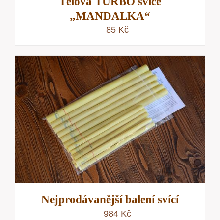
Tělová TURBO svíce
„MANDALKA“
85
Kč
Nejprodávanější balení svící
984
Kč