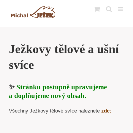
Přeskočit
na
obsah
Ježkovy tělové a ušní
svíce
✨
Stránku postupně upravujeme
a doplňujeme nový obsah.
Všechny Ježkovy tělové svíce naleznete
zde: