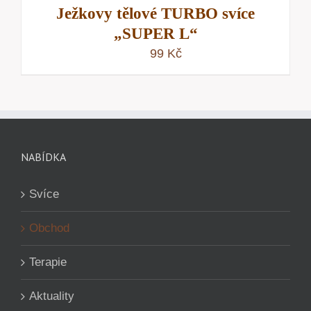
Ježkovy tělové TURBO svíce
„SUPER L“
99
Kč
NABÍDKA
Svíce
Obchod
Terapie
Aktuality