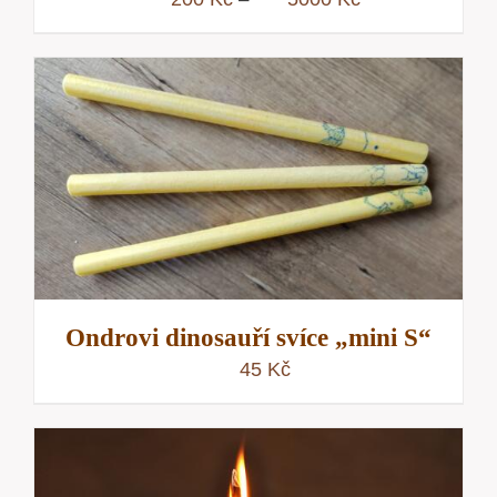
cen:
200 Kč
až
5000 Kč
Ondrovi dinosauří svíce „mini S“
45
Kč