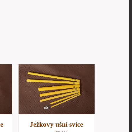
/
D
ce
Ježkovy ušní svíce