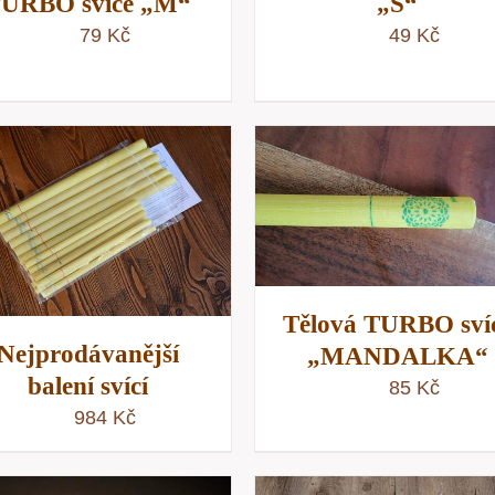
URBO svíce „M“
„S“
79
Kč
49
Kč
PŘIDAT DO KOŠÍKU
/
PŘIDAT DO KOŠÍKU
RYCHLÝ NÁHLED
RYCHLÝ NÁHLE
Tělová TURBO sví
Nejprodávanější
„MANDALKA“
balení svící
85
Kč
984
Kč