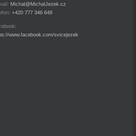
mail:
Michal@MichalJezek.cz
efon:
+420 777 346 649
cebook:
tps://www.facebook.com/svicejezek