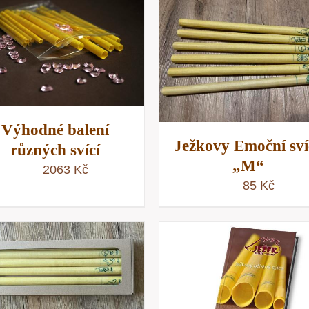
PŘIDAT DO KOŠÍKU
PŘIDAT DO KOŠÍKU
/
RYCHLÝ NÁHLE
RYCHLÝ NÁHLED
Výhodné balení
Ježkovy Emoční sví
různých svící
„M“
2063
Kč
85
Kč
PŘIDAT DO KOŠÍKU
/
PŘIDAT DO KOŠÍKU
RYCHLÝ NÁHLED
RYCHLÝ NÁHLE