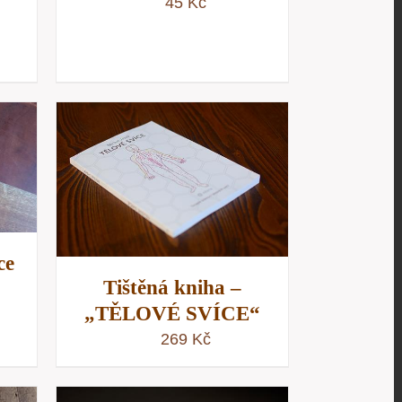
45
Kč
/
D
ce
Tištěná kniha –
„TĚLOVÉ SVÍCE“
269
Kč