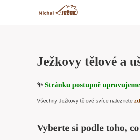
Přeskočit
na
obsah
Ježkovy tělové a uš
✨
Stránku postupně upravujeme
Všechny Ježkovy tělové svíce naleznete
zd
Vyberte si podle toho, co