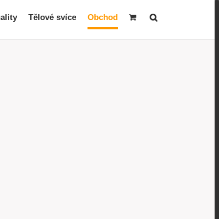
ality
Tělové svíce
Obchod