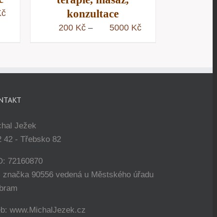
konzultace
Rozpětí
Kč
cen:
Rozpětí
200
Kč
5000
Kč
–
200 Kč
cen:
až
200 Kč
5000 Kč
až
5000 Kč
NTAKT
chal Ježek
 42 - Třebsko 82
O: 72160870
. značka 90556 vedená u Městského úřadu
íbram
b: www.MichalJezek.cz