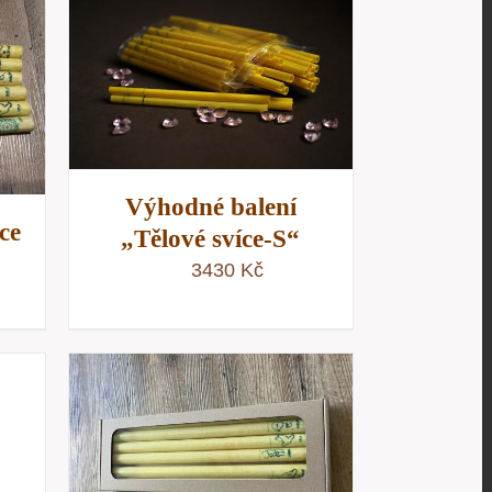
/
D
Výhodné balení
ce
„Tělové svíce-S“
3430
Kč
/
D