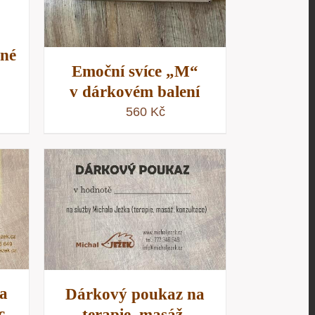
tné
Emoční svíce „M“
v dárkovém balení
560
Kč
/
D
a
Dárkový poukaz na
c
terapie, masáž,