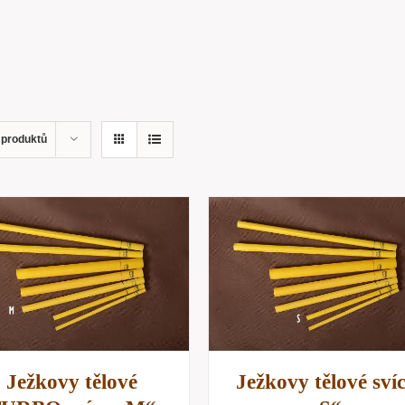
 produktů
PŘIDAT DO KOŠÍKU
/
PŘIDAT DO KOŠÍKU
RYCHLÝ NÁHLED
RYCHLÝ NÁHLE
Ježkovy tělové
Ježkovy tělové sví