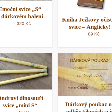
Emoční svíce „S“
 dárkovém balení
Kniha Ježkovy očis
320
Kč
svíce – Anglicky!
89
Kč
VÝBĚR MOŽNOSTÍ
/
VÝBĚR MOŽNOSTÍ
RYCHLÝ NÁHLED
RYCHLÝ NÁHLE
ndrovi dinosauří
Dárkový poukaz n
svíce „mini S“
odběr tělových svi