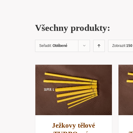
Všechny produkty:
Seřadit:
Oblíbené
Zobrazit
150
KOŠÍKU
/
PŘIDAT DO KOŠÍKU
/
NÁHLED
RYCHLÝ NÁHLED
Ježkovy tělové