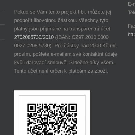
E-
Pokud se Vám tento projekt líbí, můžete jej
Tel
podpořit libovolnou částkou. Všechny tyto
Fa
platby jsou přijímané na transparentní účet
ht
2702085730/2010
(IBAN: CZ97 2010 0000
0027 0208 5730). Pro částky nad 2000 Kč mi,
prosím, pošlete e-mailem své kontaktní údaje
kvůli darovací smlouvě. Srdečné díky všem.
Tento účet není určen k platbám za zboží.