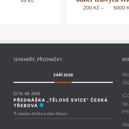
45
Kč
200
Kč
5000
–
SEMINÁŘE, PŘEDNÁŠKY…
KO
Mi
ZÁŘÍ 2026
262
10. 09. 2026
IČ
PŘEDNÁŠKA „TĚLOVÉ SVÍCE“ ČESKÁ
Sp
TŘEBOVÁ
Př
masáže Anička a Vojta Šilarovi
We