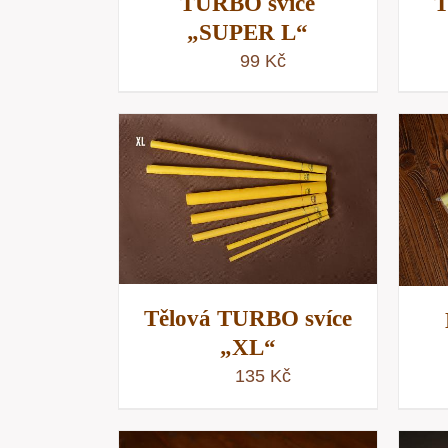
TURBO svíce
T
„SUPER L“
99
Kč
KOŠÍKU
/
PŘIDAT DO KOŠÍKU
/
NÁHLED
RYCHLÝ NÁHLED
Tělová TURBO svíce
„XL“
135
Kč