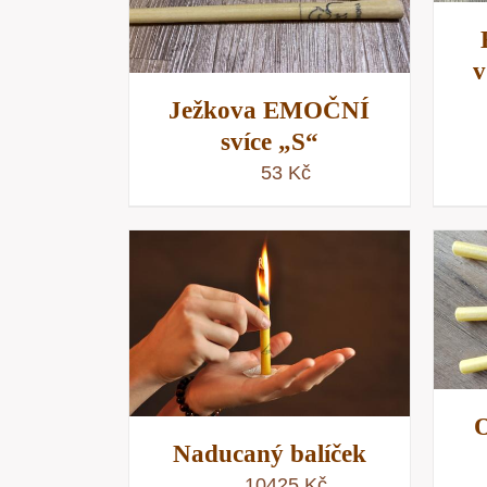
v
Ježkova EMOČNÍ
svíce „S“
53
Kč
PŘIDAT DO KOŠÍKU
/
KOŠÍKU
/
RYCHLÝ NÁHLED
NÁHLED
O
Naducaný balíček
10425
Kč