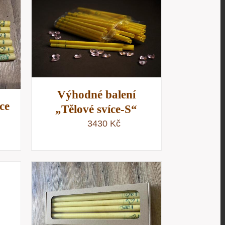
/
D
Výhodné balení
ce
„Tělové svíce-S“
3430
Kč
/
D