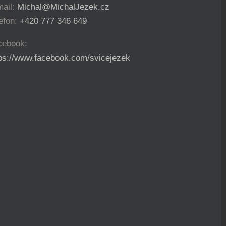
mail:
Michal@MichalJezek.cz
efon:
+420 777 346 649
cebook:
tps://www.facebook.com/svicejezek