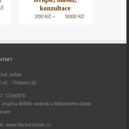
konzultace
Rozpětí
Kč
cen:
Rozpětí
200
Kč
5000
Kč
–
200 Kč
cen:
až
200 Kč
5000 Kč
až
5000 Kč
NTAKT
chal Ježek
 42 - Třebsko 82
O: 72160870
. značka 90556 vedená u Městského úřadu
íbram
b: www.MichalJezek.cz