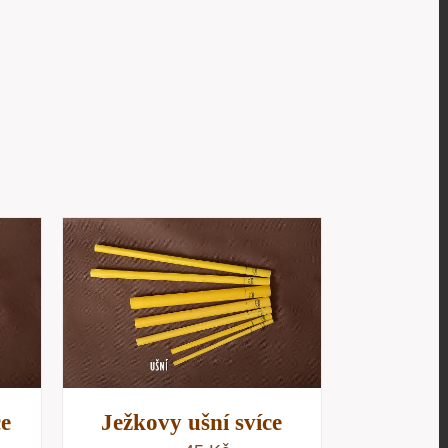
/
D
ce
Ježkovy ušní svíce