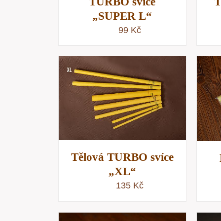
TURBO svíce
T
„SUPER L“
99
Kč
KOŠÍKU
/
PŘIDAT DO KOŠÍKU
/
NÁHLED
RYCHLÝ NÁHLED
Tělová TURBO svíce
„XL“
135
Kč