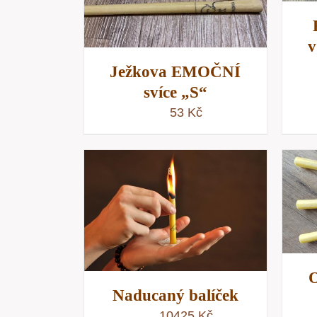
v
Ježkova EMOČNÍ
svíce „S“
53
Kč
PŘIDAT DO KOŠÍKU
/
KOŠÍKU
/
RYCHLÝ NÁHLED
NÁHLED
O
Naducaný balíček
10425
Kč