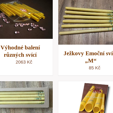
PŘIDAT DO KOŠÍKU
PŘIDAT DO KOŠÍKU
/
RYCHLÝ NÁHLE
RYCHLÝ NÁHLED
Výhodné balení
Ježkovy Emoční sví
různých svící
„M“
2063
Kč
85
Kč
PŘIDAT DO KOŠÍKU
/
PŘIDAT DO KOŠÍKU
RYCHLÝ NÁHLED
RYCHLÝ NÁHLE