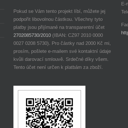
E-
Pokud se Vám tento projekt líbí, můžete jej
Tel
podpořit libovolnou částkou. Všechny tyto
Fa
platby jsou přijímané na transparentní účet
ht
2702085730/2010
(IBAN: CZ97 2010 0000
0027 0208 5730). Pro částky nad 2000 Kč mi,
prosím, pošlete e-mailem své kontaktní údaje
kvůli darovací smlouvě. Srdečné díky všem.
Tento účet není určen k platbám za zboží.