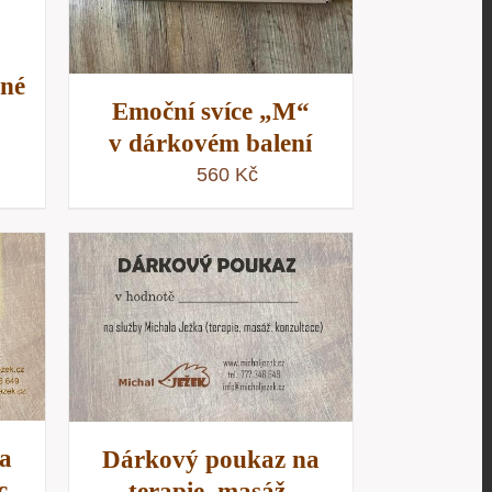
tné
Emoční svíce „M“
v dárkovém balení
560
Kč
/
D
a
Dárkový poukaz na
c
terapie, masáž,