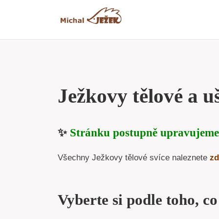
Přeskočit
na
obsah
Ježkovy tělové a uš
✨
Stránku postupně upravujeme
Všechny Ježkovy tělové svíce naleznete
zd
Vyberte si podle toho, co