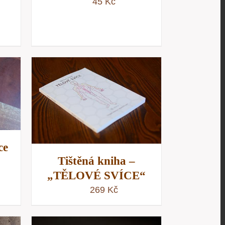
45
Kč
/
D
ce
Tištěná kniha –
„TĚLOVÉ SVÍCE“
269
Kč