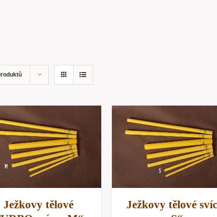
produktů
PŘIDAT DO KOŠÍKU
/
PŘIDAT DO KOŠÍKU
RYCHLÝ NÁHLED
RYCHLÝ NÁHLE
Ježkovy tělové
Ježkovy tělové sví