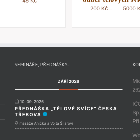
45
Kč
200
Kč
5000
–
SEMINÁŘE, PŘEDNÁŠKY…
KO
Mi
ZÁŘÍ 2026
262
10. 09. 2026
IČ
PŘEDNÁŠKA „TĚLOVÉ SVÍCE“ ČESKÁ
Sp
TŘEBOVÁ
Př
masáže Anička a Vojta Šilarovi
We