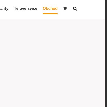
ality
Tělové svíce
Obchod