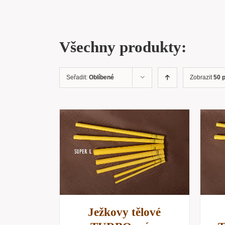
Všechny produkty:
Seřadit:
Oblíbené
Zobrazit
50 
KOŠÍKU
/
PŘIDAT DO KOŠÍKU
/
NÁHLED
RYCHLÝ NÁHLED
Ježkovy tělové