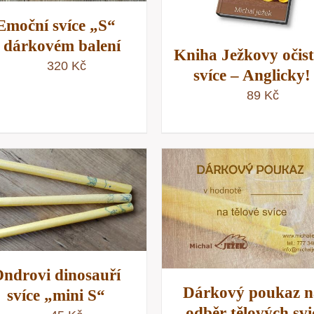
Emoční svíce „S“
 dárkovém balení
Kniha Ježkovy očis
320
Kč
svíce – Anglicky!
89
Kč
VÝBĚR MOŽNOSTÍ
/
VÝBĚR MOŽNOSTÍ
RYCHLÝ NÁHLED
RYCHLÝ NÁHLE
ndrovi dinosauří
Dárkový poukaz n
svíce „mini S“
odběr tělových svi