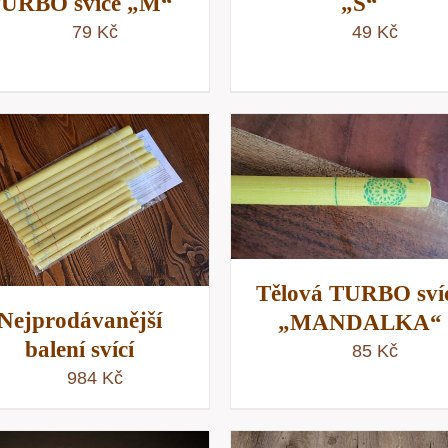
URBO svíce „M“
„S“
79
Kč
49
Kč
PŘIDAT DO KOŠÍKU
/
PŘIDAT DO KOŠÍKU
RYCHLÝ NÁHLED
RYCHLÝ NÁHLE
Tělová TURBO sví
Nejprodávanější
„MANDALKA“
balení svící
85
Kč
984
Kč