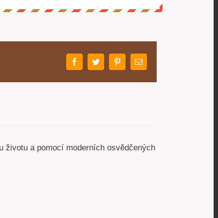
Facebook
Twitter
Pinterest
E-
mail
ému životu a pomocí moderních osvědčených