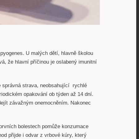
s pyogenes. U malých dětí, hlavně školou
á, že hlavní příčinou je oslabený imunitní
 správná strava, neobsahující rychlé
riodickém opakování ob týden až 14 dní.
dejít závažným onemocněním. Nakonec
ři prvních bolestech pomůže konzumace
d přijde i odvar z vrbové kúry, který