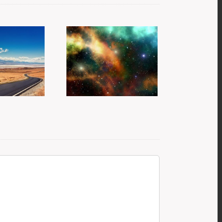
Duchovno
 duchovní
člověk