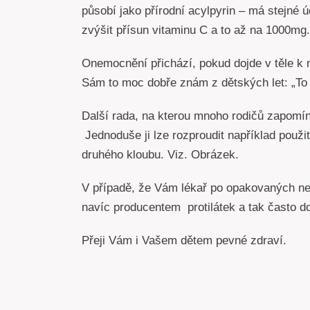
působí jako přírodní acylpyrin – má stejné ú
zvýšit přísun vitaminu C a to až na 1000mg.
Onemocnění přichází, pokud dojde v těle k 
Sám to moc dobře znám z dětských let: „To v
Další rada, na kterou mnoho rodičů zapomín
Jednoduše ji lze rozproudit například použi
druhého kloubu. Viz. Obrázek.
V případě, že Vám lékař po opakovaných nem
navíc producentem protilátek a tak často d
Přeji Vám i Vašem dětem pevné zdraví.