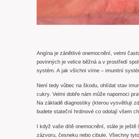
Angína je zánětlivé onemocnění, velmi často
povinných je velice běžná a v prostředí spol
systém. A jak všichni víme – imunitní systé
Není tedy vůbec na škodu, ohlídat stav imu
cukry. Velmi dobře nám může napomoci pravi
Na základě diagnostiky (kterou vysvětluji z
budete stateční hrdinové co odolají všem c
I když vaše dítě onemocnění, stále je ješt
zázvoru, česneku nebo cibule. Všechny tyto 