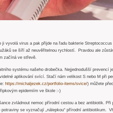
 ji vyvolá virus a pak přijde na řadu bakterie Streptococcu
užáků se šíří až neuvěřitelnou rychlostí. Pravdou ale zůstáv
m začíná ve střevě.
nitního systému našeho drobečka. Nejjednodušší prevencí je
delné aplikování svící. Stačí nám velikost S nebo M při pe
de:
https://michaljezek.cz/portfolio-items/svice/
) můžete pře
hřipkovým epidemiím ve škole :-)
ě šance zvládnout nemoc přírodní cestou a bez antibiotik. P
potraviny se vyznačují „nálepkou“ přírodní antibiotikum. Vho