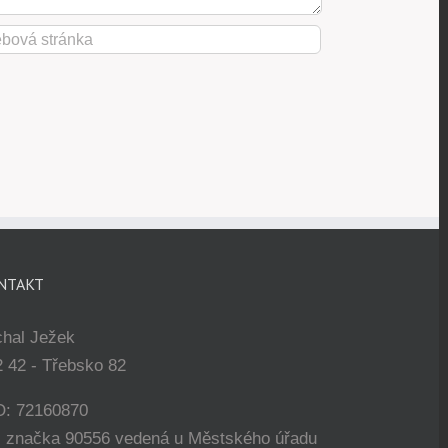
NTAKT
chal Ježek
 42 - Třebsko 82
O: 72160870
. značka 90556 vedená u Městského úřadu