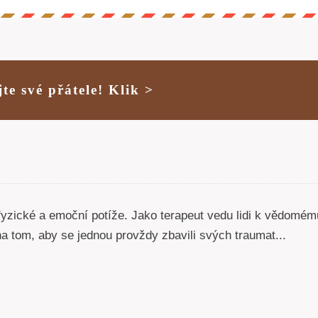
jte své přátele! Klik >
fyzické a emoční potíže. Jako terapeut vedu lidi k vědom
y na tom, aby se jednou provždy zbavili svých traumat...