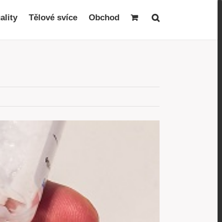
ality
Tělové svíce
Obchod