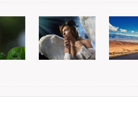
Karma
Smrt
a