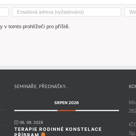
 v tomto prohlížeči pro příště.
SEMINÁŘE, PŘEDNÁŠKY…
KO
Mi
SRPEN 2026
262
06. 08. 2026
IČ
TERAPIE RODINNÉ KONSTELACE
Sp
PŘÍBRAM