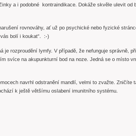
činky a i podobné kontraindikace. Dokáže skvěle ulevit od b
narušení rovnováhy, ať už po psychické nebo fyzické stránc
ás bolí i koukat“. :-)
á je rozproudění lymfy. V případě, že nefunguje správně, p
tím svíce na akupunkturní bod na noze. Jedná se o místo vn
ocech navrhl odstranění mandlí, velmi to zvažte. Zničíte t
ochází k ještě většímu oslabení imunitního systému.