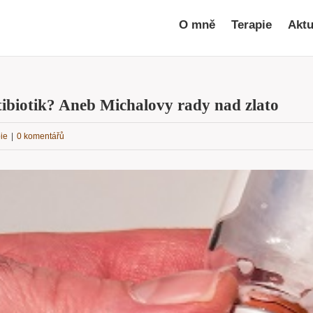
O mně
Terapie
Aktu
tibiotik? Aneb Michalovy rady nad zlato
ie
|
0 komentářů