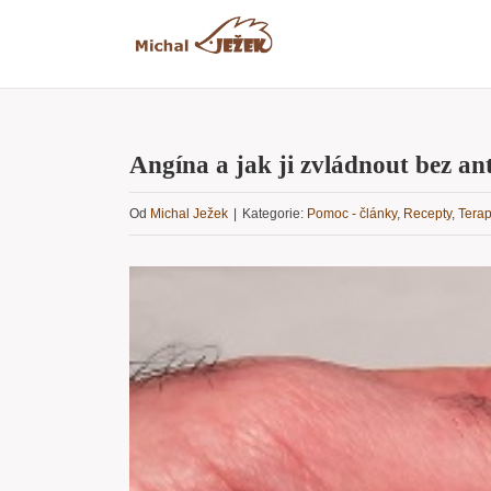
Přeskočit
na
obsah
Angína a jak ji zvládnout bez an
Od
Michal Ježek
|
Kategorie:
Pomoc - články
,
Recepty
,
Terap
Zobrazit
větší
obrázek