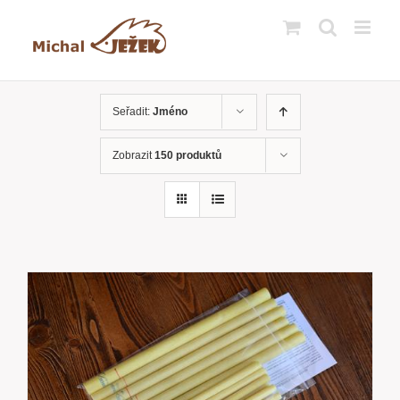
Přeskočit
na
obsah
Seřadit:
Jméno
Zobrazit
150 produktů