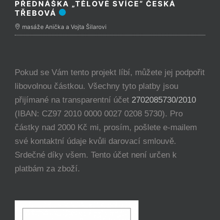
PŘEDNÁŠKA „TĚLOVÉ SVÍCE“ ČESKÁ
TŘEBOVÁ
masáže Anička a Vojta Šilarovi
Pokud se Vám tento projekt líbí, můžete jej podpořit
libovolnou částkou. Všechny tyto platby jsou
přijímané na transparentní účet
2702085730/2010
(IBAN: CZ97 2010 0000 0027 0208 5730). Pro
částky nad 2000 Kč mi, prosím, pošlete e-mailem
své kontaktní údaje kvůli darovací smlouvě.
Srdečné díky všem. Tento účet není určen k
platbám za zboží.