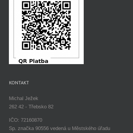
KONTAKT
Michal Ježek
262 42 - Třebsko 82
IČO: 72160870
Sp. značka 90556 vedená u Městského úřadu