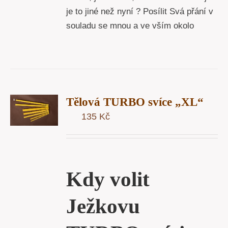
je to jiné než nyní ? Posílit Svá přání v
souladu se mnou a ve vším okolo
T
Tělová TURBO svíce „XL“
U
135
Kč
Y
Kdy volit
Ježkovu