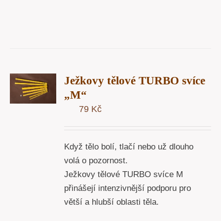
T
Ježkovy tělové TURBO svíce
U
„M“
79
Kč
Y
Když tělo bolí, tlačí nebo už dlouho
volá o pozornost.
Ježkovy tělové TURBO svíce M
přinášejí intenzivnější podporu pro
větší a hlubší oblasti těla.