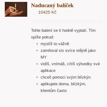
Naducaný balíček
U
10425
Kč
Y
Tohle balení se ti hodně vyplatí. Tím
spíše pokud:
myslíš to vážně
zamiloval sis svíce stějně jako
MY
vidíš, vnímáš, cítíš výlsedky své
aplikace
chceš pomoci svým blízkýn
aplikujete doma, blízkým,
klientům často