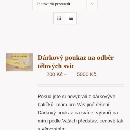
Zobrazit
50 produktů
R
Dárkový poukaz na odběr
STÍ
tělových svic
Y
Rozpětí
200
Kč
5000
Kč
–
cen:
200 Kč
Pokud jste si nevybrali z dárkovývh
až
balíčků, mám pro Vás jiné řešení.
5000 Kč
Dárkový poukaz na svíce, vytvoří na
míru podle Vašich představ, cenově tak
s věnováním.