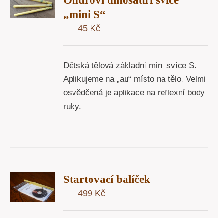
Ondrovi dinosauří svíce
U
„mini S“
45
Kč
Y
Dětská tělová základní mini svíce S.
Aplikujeme na „au“ místo na tělo. Velmi
osvědčená je aplikace na reflexní body
ruky.
T
Startovací balíček
U
499
Kč
Y