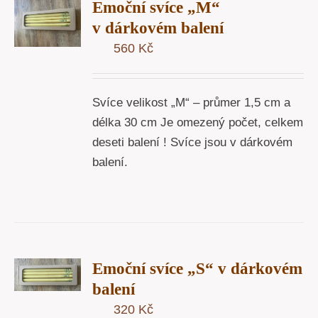
Emoční svíce „M“
U
v dárkovém balení
560
Kč
Y
Svíce velikost „M“ – průmer 1,5 cm a
délka 30 cm Je omezený počet, celkem
deseti balení ! Svíce jsou v dárkovém
balení.
T
Emoční svíce „S“ v dárkovém
U
balení
Y
320
Kč