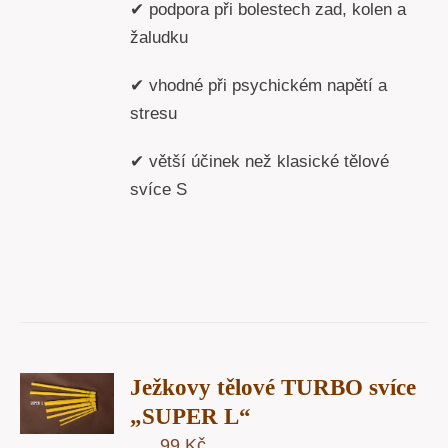
✔ podpora při bolestech zad, kolen a
žaludku
✔ vhodné při psychickém napětí a
stresu
✔ větší účinek než klasické tělové
svíce S
T
Ježkovy tělové TURBO svíce
U
„SUPER L“
99
Kč