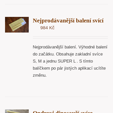
T
Nejprodávanější balení svící
U
984
Kč
Y
Nejprodávanější balení. Výhodné balení
do začátku. Obsahuje zakladní svíce
S, M a jednu SUPER L . S tímto
balíčkem po pár jistých aplikací ucítíte
změnu.
T