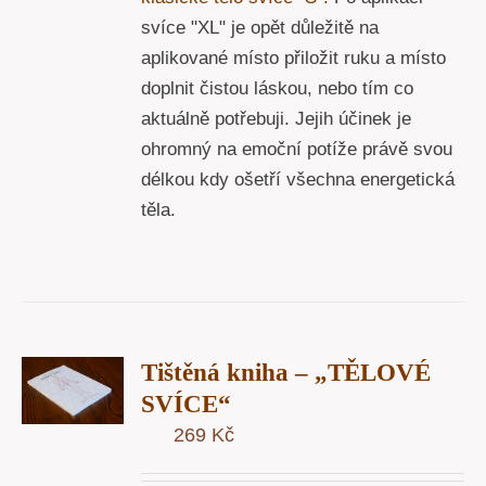
svíce "XL" je opět důležitě na
aplikované místo přiložit ruku a místo
doplnit čistou láskou, nebo tím co
aktuálně potřebuji. Jejih účinek je
ohromný na emoční potíže právě svou
délkou kdy ošetří všechna energetická
těla.
T
Tištěná kniha – „TĚLOVÉ
U
SVÍCE“
269
Kč
Y