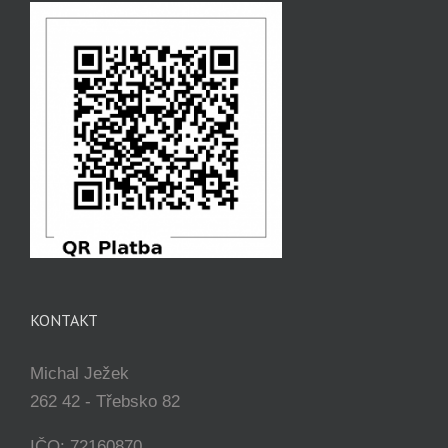
KONTAKT
Michal Ježek
262 42 - Třebsko 82
IČO: 72160870