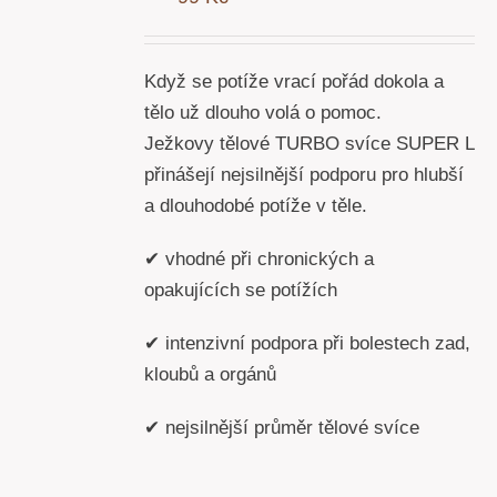
Y
Když se potíže vrací pořád dokola a
tělo už dlouho volá o pomoc.
Ježkovy tělové TURBO svíce SUPER L
přinášejí nejsilnější podporu pro hlubší
a dlouhodobé potíže v těle.
✔ vhodné při chronických a
opakujících se potížích
✔ intenzivní podpora při bolestech zad,
kloubů a orgánů
✔ nejsilnější průměr tělové svíce