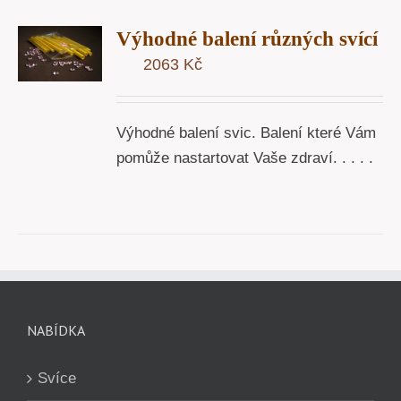
T
Výhodné balení různých svící
U
2063
Kč
Y
Výhodné balení svic. Balení které Vám
pomůže nastartovat Vaše zdraví. . . . .
NABÍDKA
Svíce