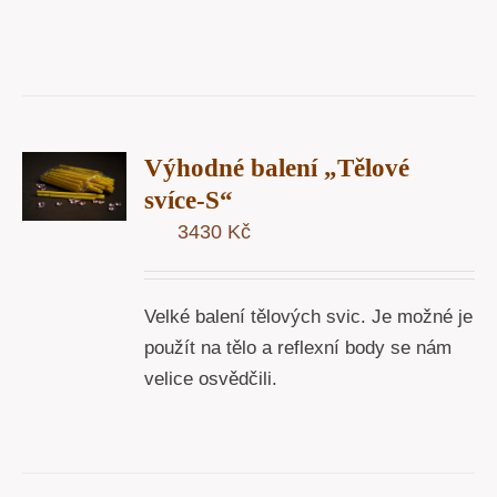
T
Výhodné balení „Tělové
U
svíce-S“
3430
Kč
Y
Velké balení tělových svic. Je možné je
použít na tělo a reflexní body se nám
velice osvědčili.