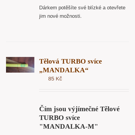
Dárkem potěšíte své blízké a otevřete
jim nové možnosti.
T
Tělová TURBO svíce
U
„MANDALKA“
85
Kč
Y
Čím jsou výjímečné Tělové
TURBO svíce
"MANDALKA-M"