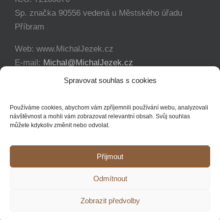
Sp. značka 90556 vedená u Městského úřadu
Příbram
Web: www.MichalJezek.cz
E-mail:
Michal@MichalJezek.cz
Telefon:
+420 777 346 649
Spravovat souhlas s cookies
Facebook:
https://www.facebook.com/svicejezek
Používáme cookies, abychom vám zpříjemnili používání webu, analyzovali
návštěvnost a mohli vám zobrazovat relevantní obsah. Svůj souhlas
můžete kdykoliv změnit nebo odvolat.
Přijmout
Copyright 2012 - 2021 Michal Ježek | Veškerá práva vyhrazena
Odmítnout
YouTube
Facebook
Instagram
Zobrazit předvolby