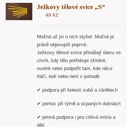
Ježkovy tělové svíce „S“
U
49
Kč
Y
Možná už jsi o nich slyšel. Možná je
právě objevuješ poprvé.
Ježkovy tělové svíce přinášejí úlevu ve
chvíli, kdy tělo potřebuje zklidnit,
uvolnit nebo podpořit tam, kde něco
tlačí, bolí nebo není v pohodě.
✔ podpora při bolesti zubů a zánětech
✔ pomoc při rýmě a ucpaných dutinách
✔ jemná podpora i pro citlivá místa a
děti