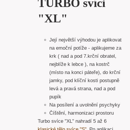
TURBO svíci
"XL"
Její největší výhodou je aplikovat
na emoční potíže - aplikujeme za
krk ( nad a pod 7.krční obratel,
nejblíže k lebce ), na kostrč
(místo na konci páteře), do krční
jamky, pod klíční kosti postupně
levá a pravá strana, nad a pod
pupík
Na posílení a uvolnění psychyky
Číštění, harmonizaci prostoru
Turbo svíce "XL" nahradí 5 až 6
klasické tělo svíce "S".
Po aplikaci