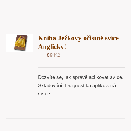
T
Kniha Ježkovy očistné svíce –
U
Anglicky!
89
Kč
Y
Dozvíte se, jak správě aplikovat svíce.
Skladování. Diagnostika aplikovaná
svíce . . . .
T