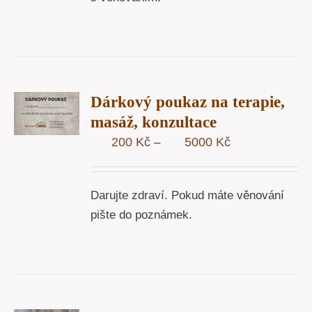
R
Dárkový poukaz na terapie,
STÍ
masáž, konzultace
Y
Rozpětí
200
Kč
5000
Kč
–
cen:
200 Kč
Darujte zdraví. Pokud máte věnování
až
pište do poznámek.
5000 Kč
T