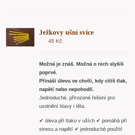
T
Ježkovy ušní svíce
U
45
Kč
Y
Možná je znáš. Možná o nich slyšíš
poprvé.
Přináší úlevu ve chvíli, kdy cítíš tlak,
napětí nebo nepohodlí.
Jednoduché, přirozené řešení pro
uvolnění hlavy i těla.
✔ úleva při tlaku v uších ✔ pomáhá při
stresu a napětí ✔ jednoduché použití