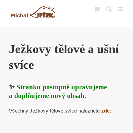
Přeskočit
na
obsah
Ježkovy tělové a ušní
svíce
✨
Stránku postupně upravujeme
a doplňujeme nový obsah.
Všechny Ježkovy tělové svíce naleznete
zde: