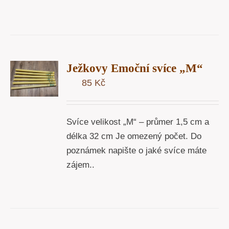
T
Ježkovy Emoční svíce „M“
U
85
Kč
Y
Svíce velikost „M“ – průmer 1,5 cm a
délka 32 cm Je omezený počet. Do
poznámek napište o jaké svíce máte
zájem..
T