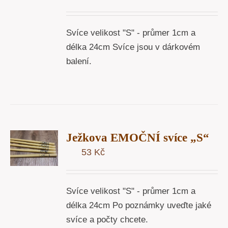
Svíce velikost "S" - průmer 1cm a
délka 24cm Svíce jsou v dárkovém
balení.
T
Ježkova EMOČNÍ svíce „S“
U
53
Kč
Y
Svíce velikost "S" - průmer 1cm a
délka 24cm Po poznámky uveďte jaké
svíce a počty chcete.