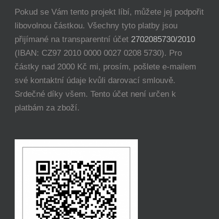
Pokud se Vám tento projekt líbí, můžete jej podpořit
libovolnou částkou. Všechny tyto platby jsou
přijímané na transparentní účet
2702085730/2010
(IBAN: CZ97 2010 0000 0027 0208 5730). Pro
částky nad 2000 Kč mi, prosím, pošlete e-mailem
své kontaktní údaje kvůli darovací smlouvě.
Srdečné díky všem. Tento účet není určen k
platbám za zboží.