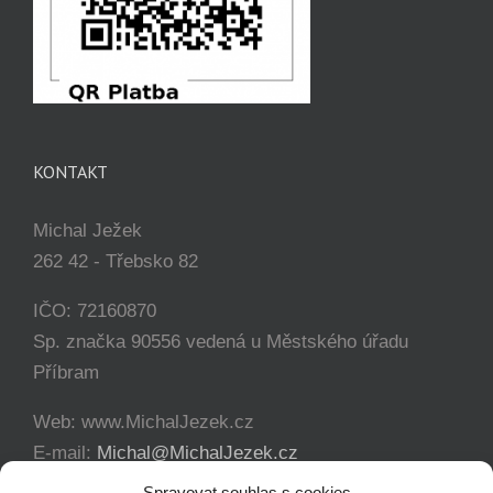
KONTAKT
Michal Ježek
262 42 - Třebsko 82
IČO: 72160870
Sp. značka 90556 vedená u Městského úřadu
Příbram
Web: www.MichalJezek.cz
E-mail:
Michal@MichalJezek.cz
Telefon:
+420 777 346 649
Spravovat souhlas s cookies