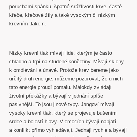
poruchami spánku, špatné srážlivosti krve, časté
křeče, křečové žíly a také vysokým či nízkým
krevním tlakem.
Nízký krevní tlak mívají lidé, kterým je často
chladno a trpí na studené končetiny. Mívají sklony
k omdlévání a únavě. Protože krev bereme jako
určitý druh energie, můžeme pozorovat, že u nich
tato energie proudí pomalu. Málokdy zvládají
životní překážky a bývají v jednání spíše
pasivnější. To jsou jinové typy. Jangoví mívají
vysoký krevní tlak, který se projevuje bušením
srdce a bolestí hlavy. V emocích bývají napjatí
a konflikt přímo vyhledávají. Jednají rychle a bývají