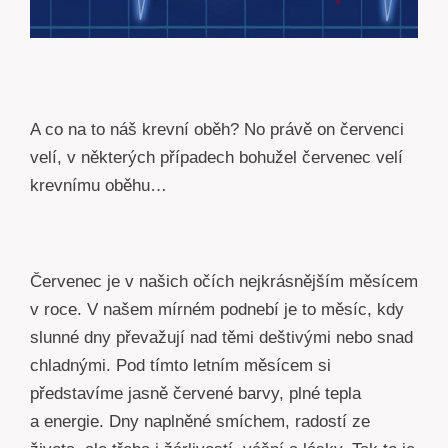
A co na to náš krevní oběh? No právě on červenci
velí, v některých případech bohužel červenec velí
krevnímu oběhu…
Červenec je v našich očích nejkrásnějším měsícem
v roce. V našem mírném podnebí je to měsíc, kdy
slunné dny převažují nad těmi deštivými nebo snad
chladnými. Pod tímto letním měsícem si
představíme jasně červené barvy, plné tepla
a energie. Dny naplněné smíchem, radostí ze