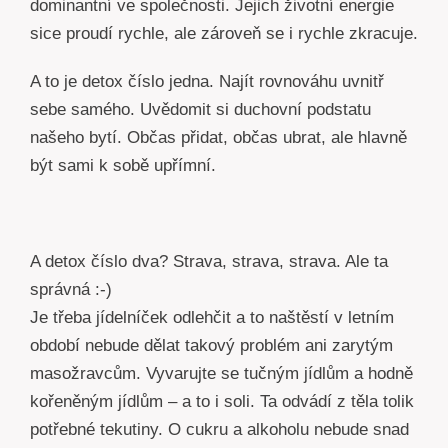
dominantní ve společnosti. Jejich životní energie
sice proudí rychle, ale zároveň se i rychle zkracuje.
A to je detox číslo jedna. Najít rovnováhu uvnitř
sebe samého. Uvědomit si duchovní podstatu
našeho bytí. Občas přidat, občas ubrat, ale hlavně
být sami k sobě upřímní.
A detox číslo dva? Strava, strava, strava. Ale ta
správná :-)
Je třeba jídelníček odlehčit a to naštěstí v letním
období nebude dělat takový problém ani zarytým
masožravcům. Vyvarujte se tučným jídlům a hodně
kořeněným jídlům – a to i soli. Ta odvádí z těla tolik
potřebné tekutiny. O cukru a alkoholu nebude snad