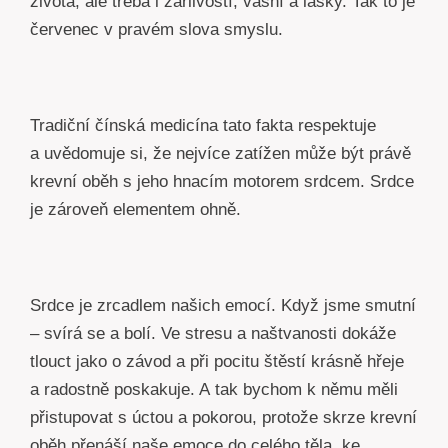
života, ale třeba i žárlivostí, vášní a lásky. Tak to je
červenec v pravém slova smyslu.
Tradiční čínská medicína tato fakta respektuje
a uvědomuje si, že nejvíce zatížen může být právě
krevní oběh s jeho hnacím motorem srdcem. Srdce
je zároveň elementem ohně.
Srdce je zrcadlem našich emocí. Když jsme smutní
– svírá se a bolí. Ve stresu a naštvanosti dokáže
tlouct jako o závod a při pocitu štěstí krásně hřeje
a radostně poskakuje. A tak bychom k němu měli
přistupovat s úctou a pokorou, protože skrze krevní
oběh přenáší naše emoce do celého těla, ke