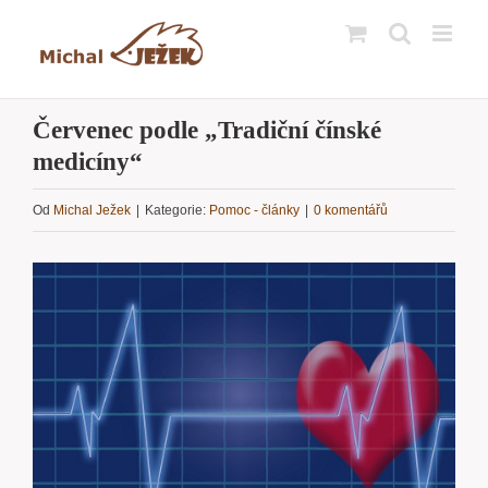
Přeskočit
na
obsah
Červenec podle „Tradiční čínské
medicíny“
Od
Michal Ježek
|
Kategorie:
Pomoc - články
|
0 komentářů
Zobrazit
větší
obrázek