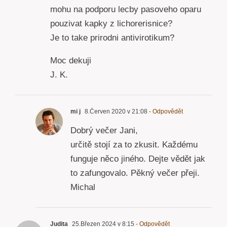
mohu na podporu lecby pasoveho oparu
pouzivat kapky z lichorerisnice?
Je to take prirodni antivirotikum?
Moc dekuji
J. K.
mi j
8.Červen 2020 v 21:08
- Odpovědět
Dobrý večer Jani,
určitě stojí za to zkusit. Každému
funguje něco jiného. Dejte vědět jak
to zafungovalo. Pěkný večer přeji.
Michal
Judita
25.Březen 2024 v 8:15
- Odpovědět