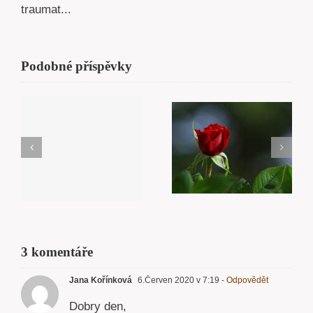
traumat...
Podobné příspěvky
ě
Láska
Karma
a příjetí
“
3 komentáře
Jana Kořínková
6.Červen 2020 v 7:19
- Odpovědět
Dobry den,