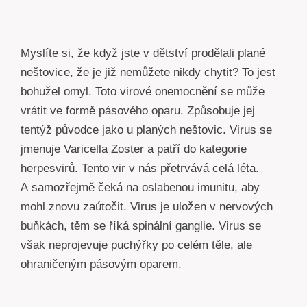
Myslíte si, že když jste v dětství prodělali plané
neštovice, že je již nemůžete nikdy chytit? To jest
bohužel omyl. Toto virové onemocnění se může
vrátit ve formě pásového oparu. Způsobuje jej
tentýž původce jako u planých neštovic. Virus se
jmenuje Varicella Zoster a patří do kategorie
herpesvirů. Tento vir v nás přetrvává celá léta.
A samozřejmě čeká na oslabenou imunitu, aby
mohl znovu zaútočit. Virus je uložen v nervových
buňkách, těm se říká spinální ganglie. Virus se
však neprojevuje puchýřky po celém těle, ale
ohraničeným pásovým oparem.