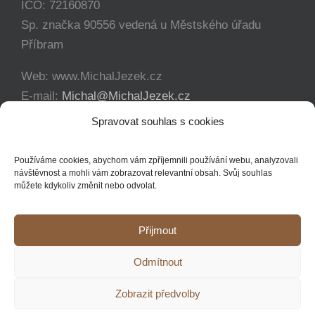
IČO: 72160870
Sp. značka 90556 vedená u Městského úřadu
Příbram
Web: www.MichalJezek.cz
E-mail:
Michal@MichalJezek.cz
Telefon:
+420 777 346 649
Spravovat souhlas s cookies
Facebook:
https://www.facebook.com/svicejezek
Používáme cookies, abychom vám zpříjemnili používání webu, analyzovali
návštěvnost a mohli vám zobrazovat relevantní obsah. Svůj souhlas
můžete kdykoliv změnit nebo odvolat.
Přijmout
Copyright 2012 - 2021 Michal Ježek | Veškerá práva vyhrazena
Odmítnout
YouTube
Facebook
Instagram
Zobrazit předvolby