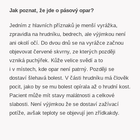
Jak poznat, že jde o pásový opar?
Jedním z hlavních příznaků je menší vyrážka,
zpravidla na hrudníku, bedrech, ale výjimkou není
ani okolí očí. Do dvou dnů se na vyrážce začnou
objevovat červené skvrny, ze kterých později
vzniká puchýřek. Kůže velice svědí a to
i v místech, kde opar není patrný. Později se
dostaví šlehavá bolest. V části hrudníku má člověk
pocit, jako by se mu bolest opírala až o hrudní kost.
Pacient může mít stavy malátnosti a celkové
slabosti. Není výjimkou že se dostaví zažívací
potíže, avšak teploty se objevují jen zřídkakdy.