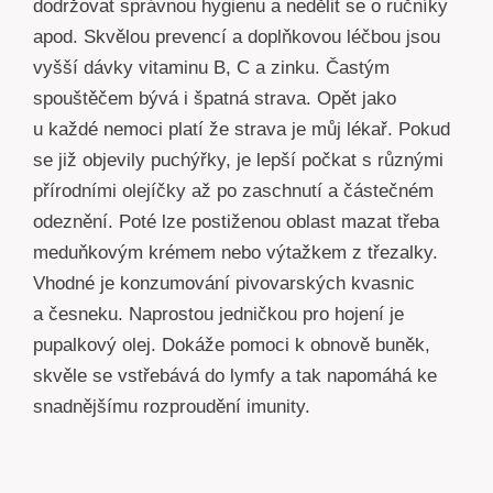
dodržovat správnou hygienu a nedělit se o ručníky
apod. Skvělou prevencí a doplňkovou léčbou jsou
vyšší dávky vitaminu B, C a zinku. Častým
spouštěčem bývá i špatná strava. Opět jako
u každé nemoci platí že strava je můj lékař. Pokud
se již objevily puchýřky, je lepší počkat s různými
přírodními olejíčky až po zaschnutí a částečném
odeznění. Poté lze postiženou oblast mazat třeba
meduňkovým krémem nebo výtažkem z třezalky.
Vhodné je konzumování pivovarských kvasnic
a česneku. Naprostou jedničkou pro hojení je
pupalkový olej. Dokáže pomoci k obnově buněk,
skvěle se vstřebává do lymfy a tak napomáhá ke
snadnějšímu rozproudění imunity.