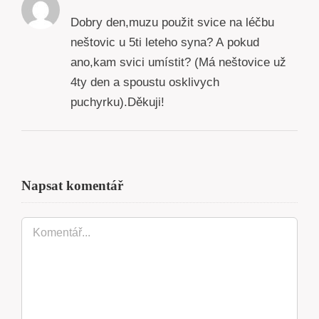
Dobry den,muzu použit svice na léčbu
neštovic u 5ti leteho syna? A pokud
ano,kam svici umístit? (Má neštovice už
4ty den a spoustu osklivych
puchyrku).Děkuji!
Napsat komentář
Komentář