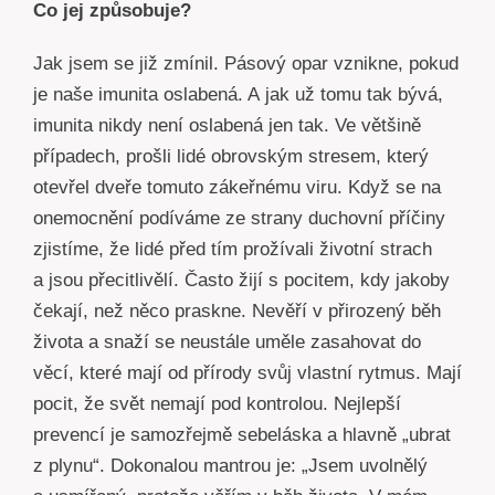
Co jej způsobuje?
Jak jsem se již zmínil. Pásový opar vznikne, pokud
je naše imunita oslabená. A jak už tomu tak bývá,
imunita nikdy není oslabená jen tak. Ve většině
případech, prošli lidé obrovským stresem, který
otevřel dveře tomuto zákeřnému viru. Když se na
onemocnění podíváme ze strany duchovní příčiny
zjistíme, že lidé před tím prožívali životní strach
a jsou přecitlivělí. Často žijí s pocitem, kdy jakoby
čekají, než něco praskne. Nevěří v přirozený běh
života a snaží se neustále uměle zasahovat do
věcí, které mají od přírody svůj vlastní rytmus. Mají
pocit, že svět nemají pod kontrolou. Nejlepší
prevencí je samozřejmě sebeláska a hlavně „ubrat
z plynu“. Dokonalou mantrou je: „Jsem uvolnělý