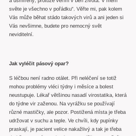
a usmířený, protože věřím v běh života. V mém
světe je všechno v pořádku“. Věřte mi, pak kolem
Vás může běhat stádo takových virů a ani jeden si
Vás nevšimne, budete pro nemocný svět
neviditelní.
Jak vyléčit pásový opar?
S léčbou není radno otálet. Při neléčení se totiž
mohou problémy vléci týdny i měsíce a bolest
neustupuje. Lékař většinou nasadí virostatika, která
do týdne vir zaženou. Na vyrážku se používají
různé mastičky, ale pozor. Postižená místa je třeba
udržovat v suchu a teple. Ve chvíli, kdy pupínky
praskají, je pacient velice nakažlivý a tak je třeba