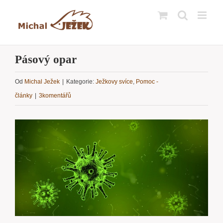
Přeskočit
na
obsah
Pásový opar
Od
Michal Ježek
|
Kategorie:
Ježkovy svíce
,
Pomoc -
články
|
3komentářů
Zobrazit
větší
obrázek